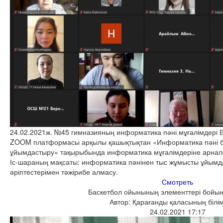
24.02.2021ж. №45 гимназияның информатика пәні мұғалімдері Е
ZOOM платформасы арқылы қашықтықтан «Информатика пәні 
ұйымдастыру» тақырыбында информатика мұғалімдеріне арналған
Іс-шараның мақсаты: информатика пәнінен тыс жұмысты ұйымд
әріптестерімен тәжірибе алмасу.
Смотреть
Баскетбол ойынының элементтері бойы
Автор: Қарағанды қаласының білім
24.02.2021 17:17