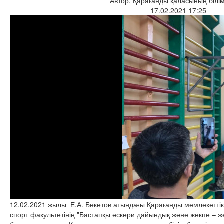
Автор: Қарағанды қаласының білім
17.02.2021 17:25
12.02.2021 жылы Е.А. Бөкетов атындағы Қарағанды мемлекетті
спорт факультетінің "Бастапқы әскери дайындық және жекпе – ж