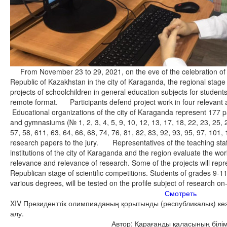
From November 23 to 29, 2021, on the eve of the celebration of th
Republic of Kazakhstan in the city of Karaganda, the regional stage o
projects of schoolchildren in general education subjects for students
remote format. Participants defend project work in four relevant
Educational organizations of the city of Karaganda represent 177 p
and gymnasiums (№ 1, 2, 3, 4, 5, 9, 10, 12, 13, 17, 18, 22, 23, 25, 2
57, 58, 611, 63, 64, 66, 68, 74, 76, 81, 82, 83, 92, 93, 95, 97, 101,
research papers to the jury. Representatives of the teaching staff
institutions of the city of Karaganda and the region evaluate the wor
relevance and relevance of research. Some of the projects will rep
Republican stage of scientific competitions. Students of grades 9-1
various degrees, will be tested on the profile subject of research o
Смотреть
XIV Президенттік олимпиаданың қорытынды (республикалық) кез
алу.
Автор: Қарағанды қаласының білім