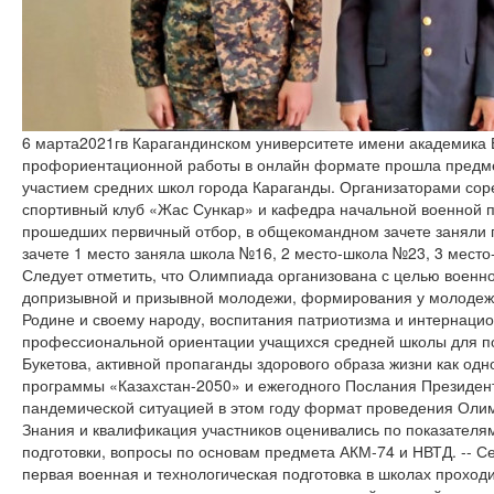
6 марта2021гв Карагандинском университете имени академика Е
профориентационной работы в онлайн формате прошла предм
участием средних школ города Караганды. Организаторами сор
спортивный клуб «Жас Сункар» и кафедра начальной военной по
прошедших первичный отбор, в общекомандном зачете заняли
зачете 1 место заняла школа №16, 2 место-школа №23, 3 мест
Следует отметить, что Олимпиада организована с целью военн
допризывной и призывной молодежи, формирования у молодежи
Родине и своему народу, воспитания патриотизма и интернацио
профессиональной ориентации учащихся средней школы для по
Букетова, активной пропаганды здорового образа жизни как одн
программы «Казахстан-2050» и ежегодного Послания Президента
пандемической ситуацией в этом году формат проведения Оли
Знания и квалификация участников оценивались по показателям
подготовки, вопросы по основам предмета АКМ-74 и НВТД. -- С
первая военная и технологическая подготовка в школах проходи