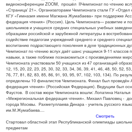
видеоконференции ZOOM, прошёл IIЧемпионат по чтению вслу
«Страница' 21». Организаторами Чемпионата стали ГУ «Отдел 
КГУ «Гимназия имени Магжана Жумабаева» при поддержке Ас
федерация чтения» (Россия). Цель Чемпионата— развитие и по
школьников и учащихся средних специальных учебных заведени
образцами российской и зарубежной литературы в востребова
содействие педагогам учреждений среднего и среднего специал
воспитанию подрастающего поколения в духе традиционных ду
Чемпионат по чтению вслух даёт шанс учащимся 9-11 классов 
навыки, а также поближе познакомиться с произведениями мир
Чемпионата участвовали 50 учащихся из 47 организаций образов
12, 15, 20, 22, 23, 25, 30, 32, 33, 34, 36, 39, 41, 46, 48, 50, 52, 53,
76, 77, 81, 82, 83, 85, 86, 91, 93, 95, 97, 102, 103, 134). По р
определены 10 финалистов Чемпионата. Финал был проведён
федерация чтения» (Российская Федерация). Ведущим был ос
Фаустов. В состав жюри Чемпионата вошли: Лопатина Наталья 
«Межрегиональная федерация чтения». Михаил Павловец - до
города Москвы. Рахметуллаева Динара - учитель русского язык
им.М.Жумабаева....
Смотреть
Стартовал областной этап Республиканской олимпиады школьн
предметам