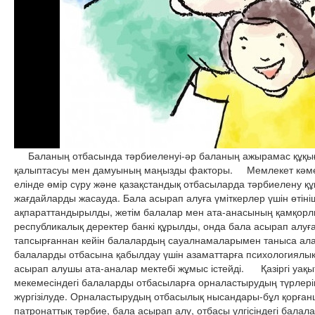
Баланың отбасында тәрбиеленуі-әр баланың ажырамас құқығ
қалыптасуы мен дамуының маңызды факторы. Мемлекет кәмел
елінде өмір сүру және қазақстандық отбасыларда тәрбиелену құ
жағдайларды жасауда. Бала асырап алуға үміткерлер үшін өтініш
ақпараттандырылды, жетім балалар мен ата-анасының қамқорл
республикалық деректер банкі құрылды, онда бала асырап алуғ
тапсырғаннан кейін балалардың сауалнамаларымен таныса ал
балаларды отбасына қабылдау үшін азаматтарға психологиялық 
асырап алушы ата-аналар мектебі жұмыс істейді. Қазіргі уақы
мекемесіндегі балаларды отбасыларға орналастырудың түрлер
жүргізілуде. Орналастырудың отбасылық нысандары-бұл қорға
патронаттық тәрбие, бала асырап алу, отбасы үлгісіндегі бала