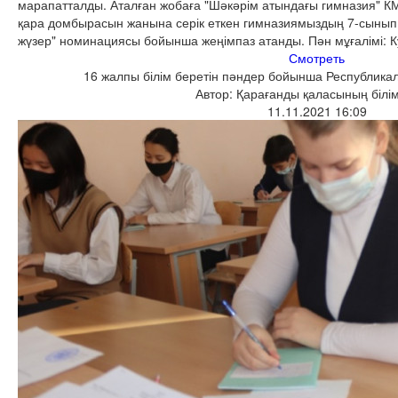
марапатталды. Аталған жобаға "Шәкәрім атындағы гимназия" К
қара домбырасын жанына серік еткен гимназиямыздың 7-сынып
жүзер" номинациясы бойынша жеңімпаз атанды. Пән мұғалімі: 
Смотреть
16 жалпы білім беретін пәндер бойынша Республика
Автор: Қарағанды қаласының білім
11.11.2021 16:09