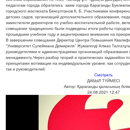
педагогам города обратились аким города Караганды Буклекпаев
городского маслихата Бексултанов К. Б. Участниками конферен
детских садов, организаций дополнительного образования, пед
заместители директоров по учебно-воспитательной работе, вете
совещании традиционно были подведены итоги работы городск
прошедшем учебном году и акцентировано внимание на приори
В завершении совещания Директор Центра Повышения Квалифи
“Университет Сулеймана Демиреля” Жумагелдi Алмаз Талгатұл
руководителями и администрациями организаций образования 
менеджменту.Через разбор теорий и практических заданийон 
принципами мотивации на индивидуальном уровне: как сотрудн
так и руководителей.
Смотреть
ДАБЫЛ ТҮЙМЕСІ
Автор: Қарағанды қаласының білім
24.08.2021 12:47