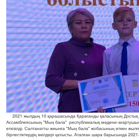
2021 жылдың 10 қарашасында Қарағанды қаласының Достық ү
Ассамблеясының "Мың бала" республикалық мәдени-ағартушыл
өткізілді. Салтанатты жиынға "Мың бала" жобасының өткен жыл
бірлестіктердің өкілдері қатысты. Аталған шара барысында 20