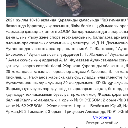
2021 жылғы 10-13 ақпанда Қарағанды қаласында "№3 гимназ
базасында Қарағанды қаласының білім бөлімінің ұйымдары арас
жарыстар қашықтықтан өтті ZOOM бағдарламасындағы жарыстың
Дене шынықтыру және спорт зертханасының, балаларға арналған
ғылыми-практикалық орталығының меңгерушісі Д. Н. Досымхано
Ауғанстандағы соғыс ардагері, полковник А. Т. Жантасов; * Ауға
Бисекенов * Ауған соғысының ардагері Г. Т. Жақыпов * Ауғанста
* Ауған соғысының ардагері А. М. Жұматаев Ауғанстандағы соғы
қатысушыларға сәттілік тіледі. Жарысқа Қарағанды облысының 
29 командасы қатысты. Төрешілер алқасы А.Хасенов, В. Гетманск
Кисилев, О. Рахманов жарысқа қатысушыларды Ұлы Жеңістің
Ауғанстаннан шығарылуының 32 жылдығымен, ҚР ҚК құрылуыны
Жарысқа қатысушылар қауіпсіздік шараларын сақтап, бетперде к
қауіпсіздік техникасының бұзылуы тіркелген жоқ. Жарыс қорыт
бөлінді Жалпыкомандалық: 1 орын- № 91 ЖББОМ; 2 орын -№ 3
және № 62 ЖББОМ. Жеке есепте: 1 орын - Безбатько Юрий, №
Арман,№ 3 Гимназия; 3 орын- Грицкевич Александр, № 91 ЖББ
Смотреть
Әскери көпсайыс