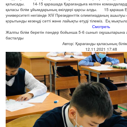
қатысады. 14-15 қарашада Қарағандыға келген командалар
қаласы білім ұйымдарының өкілдері қарсы алды. 15 қараша Е
университеті негізінде ХІV Президенттік олимпиаданың ашылу
қорытынды кезеңді сәтті және лайықты өтуді тілеміз. Ең мықтыла
Смотреть
Жалпы білім беретін пәндер бойынша 5-6 сынып оқушыларына 
басталды
Автор: Қарағанды қаласының білім
12.11.2021 17:48