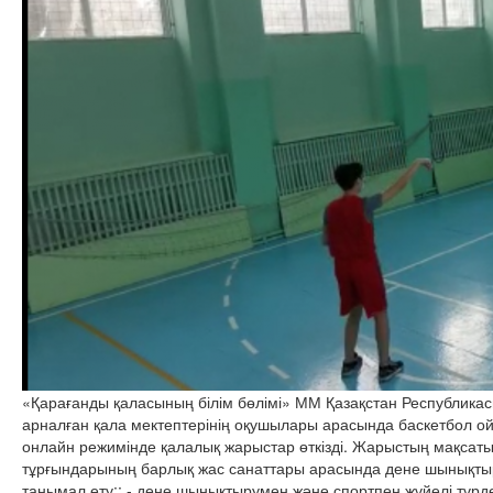
«Қарағанды қаласының білім бөлімі» ММ Қазақстан Республикас
арналған қала мектептерінің оқушылары арасында баскетбол 
онлайн режимінде қалалық жарыстар өткізді. Жарыстың мақсаты 
тұрғындарының барлық жас санаттары арасында дене шынықтыр
танымал ету;; - дене шынықтырумен және спортпен жүйелі түрде