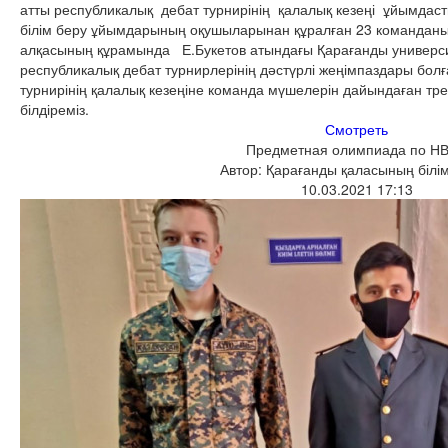
атты республикалық дебат турнирінің қалалық кезеңі ұйымдаст
білім беру ұйымдарының оқушыларынан құралған 23 команданың
алқасының құрамында Е.Букетов атындағы Қарағанды универси
республикалық дебат турнирлерінің дәстүрлі жеңімпаздары болғ
турнирінің қалалық кезеңіне команда мүшелерін дайындаған тр
білдіреміз.
Смотреть
Предметная олимпиада по Н
Автор: Қарағанды қаласының білім
10.03.2021 17:13