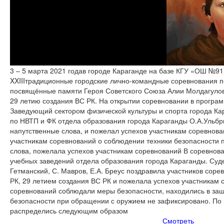
3 – 5 марта 2021 годав городе Караганде на базе КГУ «ОШ №9
XXIIIтрадиционные городские лично-командные соревнования п
посвящённые памяти Героя Советского Союза Алии Молдагулов
29 летию создания ВС РК. На открытии соревновании в прогр
Заведующий сектором физической культуры и спорта города Ка
по НВТП и ФК отдела образования города Караганды О.А.Ульбр
напутственные слова, и пожелал успехов участникам соревнов
участникам соревнований о соблюдении техники безопасности 
слова, пожелала успехов участникам соревнований В соревнов
учебных заведений отдела образования города Караганды. Судей
Гетманский, С. Мавров, Е.А. Бреус поздравила участников сор
РК, 29 летием создания ВС РК и пожелала успехов участникам 
соревнований соблюдали меры безопасности, находились в за
безопасности при обращении с оружием не зафиксировано. По 
распределись следующим образом
Смотреть