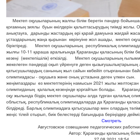
Мектеп оқушыларының жалпы білім беретін пәндер бойынша 
қоғамның зиялы буын өкілдерін қалыптасырудың тиімді жолы. 
анықтауға, дарынды жастардың әрі қарай дамуына жағдай жа
ұстаздарының жаңа қырынан көрінуіне жол ашады, мектеп оқуш
біріктіреді. Мектеп оқушыларының республикалық олимпиад
жылғы 10-11 қараша аралығында Қарағанды қаласының білім б
кезеңі (мектепішілік) өткізілді. Мектеп оқушыларының ғылы
жекелеген пәндерді оқып үйренуге деген қызығушылықтарының
қатысушылардың санының жыл сайын көбейіп отырғанынан ба
олимпиадасы - оқушыға және оның ұстазына деген үлкен сын
жеңімпаздары өз мектептерінің намысын 2021 жылы желтоқсан
олимпиданың қалалық кезеңінде қорғайтын болады. Қарағанды
оқу жылында біздің мектеп оқушылары алда тұрған қалалық оли
облыстық, республикалық олимпиадаларда да Қарағанды қалас
білдіреді. Барлық олимпиадаға қатысушылар мен олардың тәлі
жеңіс тілей отырып, биік белестерді бағындыра беріңіздер деймі
Смотреть
Августовское совещание педагогических работни
Автор: Қарағанды қаласының білім
27.08.2021 18:54