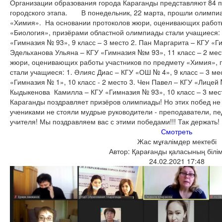
Организации образования города Караганды представляют 84 
городского этапа. В понедельник, 22 марта, прошли олимпи
«Химия». На основании протоколов жюри, оценивающих работы
«Биология», призёрами областной олимпиады стали учащиеся: 
«Гимназия № 93», 9 класс – 3 место 2. Пан Маргарита – КГУ «Ги
Эдельханова Ульяна – КГУ «Гимназия №м 93», 11 класс – 2 
жюри, оценивающих работы участников по предмету «Химия», 
стали учащиеся: 1. Әлияс Диас – КГУ «ОШ № 4», 9 класс – 3 ме
«Гимназия № 1», 10 класс - 2 место 3. Чен Павел – КГУ «Лицей №
Кыдыкенова Камилла – КГУ «Гимназия № 93», 10 класс – 3 м
Караганды поздравляет призёров олимпиады! Но этих побед не
учениками не стояли мудрые руководители - преподаватели, пе
учителя! Мы поздравляем вас с этими победами!!! Так держать!
Смотреть
Жас мұғалімдер мектебі
Автор: Қарағанды қаласының білім
24.02.2021 17:48