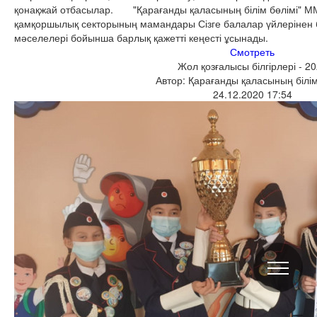
қонақжай отбасылар. "Қарағанды қаласының білім бөлімі" М
қамқоршылық секторының мамандары Сізге балалар үйлерінен
мәселелері бойынша барлық қажетті кеңесті ұсынады.
Смотреть
Жол қозғалысы білгірлері - 2
Автор: Қарағанды қаласының білім
24.12.2020 17:54