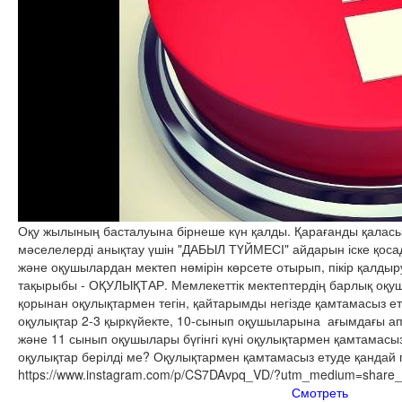
Оқу жылының басталуына бірнеше күн қалды. Қарағанды қаласы
мәселелерді анықтау үшін "ДАБЫЛ ТҮЙМЕСІ" айдарын іске қоса
және оқушылардан мектеп нөмірін көрсете отырып, пікір қалдыр
тақырыбы - ОҚУЛЫҚТАР. Мемлекеттік мектептердің барлық оқу
қорынан оқулықтармен тегін, қайтарымды негізде қамтамасыз е
оқулықтар 2-3 қыркүйекте, 10-сынып оқушыларына ағымдағы апт
және 11 сынып оқушылары бүгінгі күні оқулықтармен қамтамасыз е
оқулықтар берілді ме? Оқулықтармен қамтамасыз етуде қанда
https://www.instagram.com/p/CS7DAvpq_VD/?utm_medium=share
Смотреть