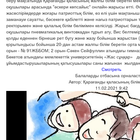
беру мақсатында Қарағанды қаласының жалпы білім беретін ме
оқушылары арасында "әскери көпсайыс" онлайн-жарысы өтті. 
жасөспірімдерде жоғары патриоттық білім, өз елі үшін мақтаныш 
заманауи сауатты, бәсекеге қабілетті және нағыз патриоттарын
ректорымен және қалалық білім бөлімімен келісілді. Жарыс ба
оқушылары пневматикалық винтовкадан тұрып ату, Вис белтемірі
қолды еденнен бірнеше рет бүгу және жазу бойынша жарыстан 
қорытындысы бойынша 20-дан астам жалпы білім беретін орта 
орын - № 91ЖББОМ; 2 орын-Сәкен Сейфуллин атындағы гимназ
Бөкетов атындағы мемлекеттік университетінің «Жас сұңқар» д
ұйымдастырушыларының қатысушылары саны жағынан жылдан ж
Смотреть
Балаларды отбасына орналас
Автор: Қарағанды қаласының білім
11.02.2021 9:42