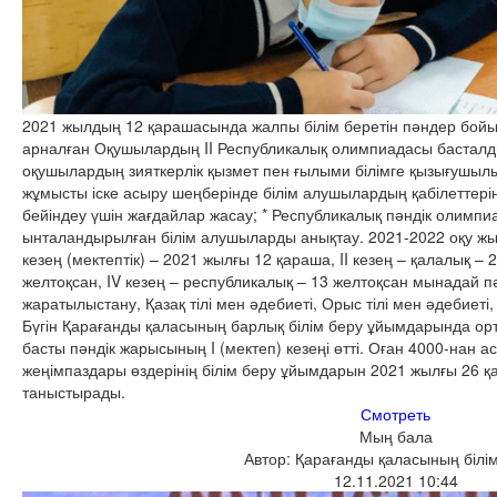
2021 жылдың 12 қарашасында жалпы білім беретін пәндер бо
арналған Оқушылардың II Республикалық олимпиадасы басталд
оқушылардың зияткерлік қызмет пен ғылыми білімге қызығушыл
жұмысты іске асыру шеңберінде білім алушылардың қабілеттерін, 
бейіндеу үшін жағдайлар жасау; * Республикалық пәндік олимпи
ынталандырылған білім алушыларды анықтау. 2021-2022 оқу жыл
кезең (мектептік) – 2021 жылғы 12 қараша, II кезең – қалалық – 2
желтоқсан, IV кезең – республикалық – 13 желтоқсан мынадай 
жаратылыстану, Қазақ тілі мен әдебиеті, Орыс тілі мен әдебиеті,
Бүгін Қарағанды қаласының барлық білім беру ұйымдарында орт
басты пәндік жарысының I (мектеп) кезеңі өтті. Оған 4000-нан а
жеңімпаздары өздерінің білім беру ұйымдарын 2021 жылғы 26 қа
таныстырады.
Смотреть
Мың бала
Автор: Қарағанды қаласының білім
12.11.2021 10:44