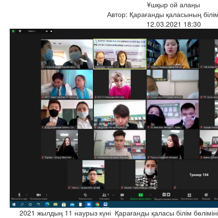
Ұшқыр ой алаңы
Автор: Қарағанды қаласының білім
12.03.2021 18:30
2021 жылдың 11 наурыз күні Қарағанды қаласы білім бөлімі