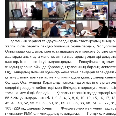
Қоғамның зерделі таңдаулыларды қалыптастырудың тиімді б
жалпы білім беретін пәндер бойынша оқушылардың Республика
Олимпиада оқушылар мен ұстаздардың өзін көрсете білуіне мү
жастарды анықтауға және талантты жастардың одан әрі дамуын
зияткерлік іс-әрекетін ұйымдастырады. Республикалық олимпиа
жылдың қараша айында Қарағанды қаласының барлық мектептерін
Оқушылардың ғылыми жұмысқа және жеке пәндерді тереңдетіп
қызығушылықтарының артуын олимпиадаға қатысушылар санын
болады. Осы күндері Қарағанды қаласында өткізіліп отырған ол
өздерінің зерделі қабілеттері мен білімдерін көрсетуге мектепіш
тамаша мүмкіндік берілді. Қалалық кезеңнің жүлдегерлері м
55 білім ұйымдарының (№ 1, 2, 3, 4, 6, 8, 9, 10, 12, 15, 16, 17, 18,
45, 46, 48, 52, 53, 57, 58, 59, 61, 62, 63, 65, 66, 68, 74, 76, 77, 81
103) 229 оқушылары болды. Жүлдегерлер мен жеңімпаздары 
гимназия» КММ олимпиадалық командасы. Пәндік олимпиада