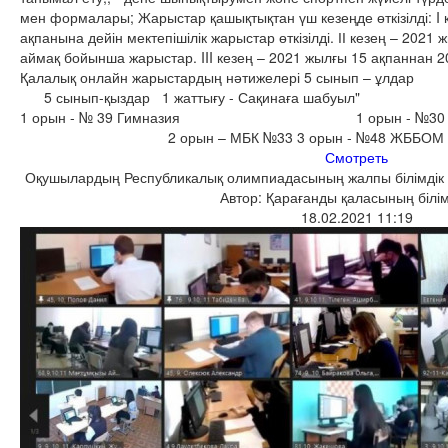
мен формалары; Жарыстар қашықтықтан үш кезеңде өткізілді: I
ақпанына дейін мектепішілік жарыстар өткізілді. ІІ кезең – 2021
аймақ бойынша жарыстар. III кезең – 2021 жылғы 15 ақпаннан 2
Қалалық онлайн жарыстардың нәтиже
5 сынып-қыздар 1 жаттығу - Сақинаға шабуыл" 1 ж
1 орын - № 39 Гимназия 1 орын - №30 
2 орын – МБК №33 3 орын - №4
Смотреть
Оқушылардың Республикалық олимпиадасының жалпы білімдік 16
Автор: Қарағанды қаласының білім
18.02.2021 11:19