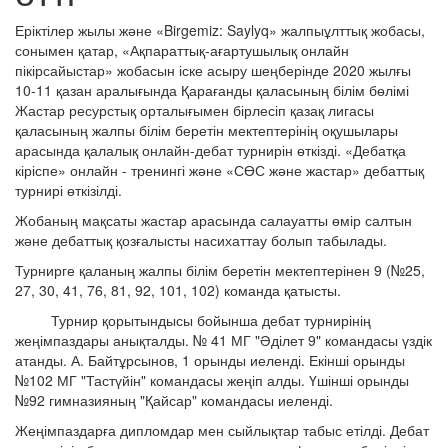
Еріктілер жылы және «Birgemiz: Saylyq» жалпыұлттық жобасы,
сонымен қатар, «Ақпараттық-ағартушылық онлайн
пікірсайыстар» жобасын іске асыру шеңберінде 2020 жылғы
10-11 қазан аралығында Қарағанды қаласының білім бөлімі
Жастар ресурстық орталығымен бірлесіп қазақ лигасы
қаласының жалпы білім беретін мектептерінің оқушылары
арасында қалалық онлайн-дебат турнирін өткізді. «Дебатқа
кіріспе» онлайн - тренингі және «СӨС және жастар» дебаттық
турнирі өткізілді.
Жобаның мақсаты жастар арасында салауатты өмір салтын
және дебаттық қозғалысты насихаттау болып табылады.
Турнирге қаланың жалпы білім беретін мектептерінен 9 (№25,
27, 30, 41, 76, 81, 92, 101, 102) команда қатысты.
Турнир қорытындысы бойынша дебат турнирінің
жеңімпаздары анықталды. № 41 МГ "Әділет 9" командасы үздік
атанды. А. Байтұрсынов, 1 орынды иеленді. Екінші орынды
№102 МГ "Тастүйін" командасы жеңіп алды. Үшінші орынды
№92 гимназияның "Қайсар" командасы иеленді.
Жеңімпаздарға дипломдар мен сыйлықтар табыс етілді. Дебат