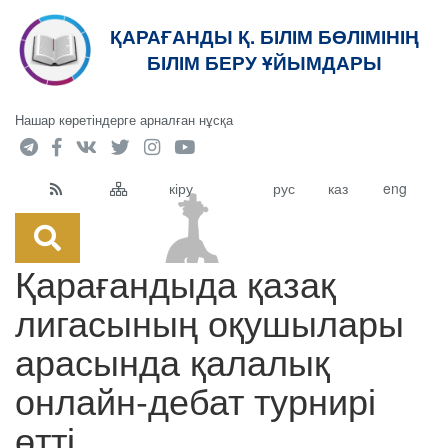
ҚАРАҒАНДЫ Қ. БІЛІМ БӨЛІМІНІҢ
кт
БІЛІМ БЕРУ ҰЙЫМДАРЫ
Нашар көретіндерге арналған нұсқа
кіру
рус
каз
eng
Қарағандыда қазақ
лигасының оқушылары
арасында қалалық
онлайн-дебат турнирі
өтті