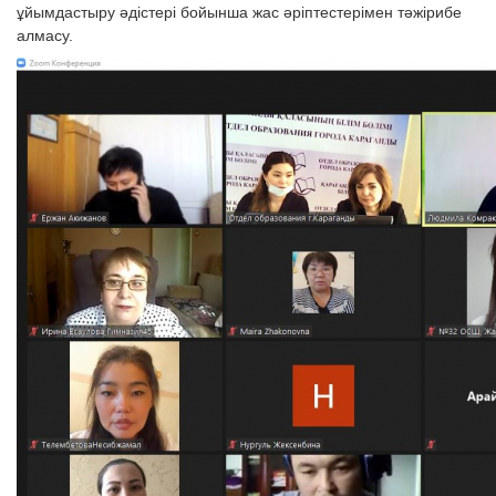
ұйымдастыру әдістері бойынша жас әріптестерімен тәжірибе
алмасу.