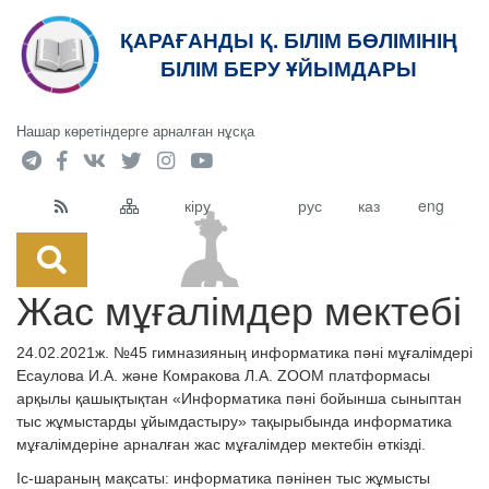
ҚАРАҒАНДЫ Қ. БІЛІМ БӨЛІМІНІҢ
кт
БІЛІМ БЕРУ ҰЙЫМДАРЫ
Нашар көретіндерге арналған нұсқа
кіру
рус
каз
eng
Жас мұғалімдер мектебі
24.02.2021ж. №45 гимназияның информатика пәні мұғалімдері
Есаулова И.А. және Комракова Л.А. ZOOM платформасы
арқылы қашықтықтан «Информатика пәні бойынша сыныптан
тыс жұмыстарды ұйымдастыру» тақырыбында информатика
мұғалімдеріне арналған жас мұғалімдер мектебін өткізді.
Іс-шараның мақсаты: информатика пәнінен тыс жұмысты