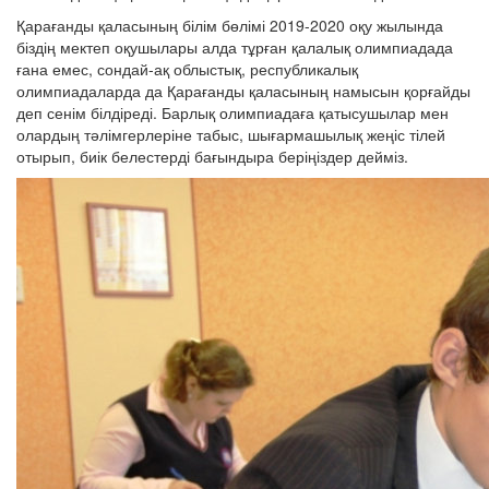
Қарағанды қаласының білім бөлімі 2019-2020 оқу жылында
біздің мектеп оқушылары алда тұрған қалалық олимпиадада
ғана емес, сондай-ақ облыстық, республикалық
олимпиадаларда да Қарағанды қаласының намысын қорғайды
деп сенім білдіреді. Барлық олимпиадаға қатысушылар мен
олардың тәлімгерлеріне табыс, шығармашылық жеңіс тілей
отырып, биік белестерді бағындыра беріңіздер дейміз.