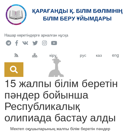
ҚАРАҒАНДЫ Қ. БІЛІМ БӨЛІМІНІҢ
кт
БІЛІМ БЕРУ ҰЙЫМДАРЫ
Нашар көретіндерге арналған нұсқа
кіру
рус
каз
eng
15 жалпы білім беретін
пәндер бойынша
Республикалық
олипиада бастау алды
Мектеп оқушыларының жалпы білім беретін пәндер