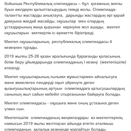
бойынша Республикалық олипиадасы – бұл қоғамның зиялы
буын өкілдерін қалыптасырудың тиімді жолы. Олимпиада-
талантты жастарды анықтауға, дарынды жастардың әрі қарай
дамуына жағдай жасайды, оқушылар мен олардың
ұстаздарының жаңа қырынан көрінуіне жол ашады, мектеп
оқушыларын зияткерлік іс-әрекетте біріктіреді.
Мектеп оқушыларының республикалық олимпиадасы 4
кезеңнен тұрады.
2019 жылғы 25-26 қазан аралығында Қарағанды қаласының
білім беру ұйымдарында олимпиаданың І кезеңі (мектепішілік)
өткізілді.
Мектеп оқушыларының ғылыми жұмыстармен айналысуға
және жекелеген пәндерді оқып үйренуге деген
қызығушылықтарының артуын олимпиадаға қатысушылардың
санының жыл сайын көбейіп отырғанынан байқауға болады.
Мектеп олимпиадасы - оқушыға және оның ұстазына деген
үлкен сын.
Мектепішілік олимпиаданың жеңімпаздары өз мектептерінің
намысын 2019 жылы желтоқсан айында өтетін аталмыш
олимпиданың қалалық кезеңінде қорғайтын болады.