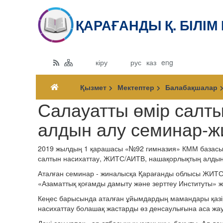
ҚАРАҒАНДЫ Қ. БІЛІМ
кіру
рус
каз
eng
Қызмет
Мектептер
Балабақшалар
Салауатты өмір салт
алдын алу семинар-
2019 жылдың 1 қарашасы «№92 гимназия» КММ базасын
салтын насихаттау, ЖИТС/АИТВ, нашақорлықтың алдын 
Аталған семинар - жиналысқа Қарағанды облысы ЖИТС 
«Азаматтық қоғамды дамыту және зерттеу Институты» 
Кеңес барысында аталған ұйымдардың мамандары қазіргі
насихаттау болашақ жастарды өз денсаулығына аса жауп