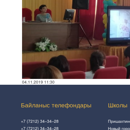
04.11.2019 11:30
Байланыс телефондары
Школы
+7 (7212) 34–34–28
Пришахтин
+7 (7212) 34–34–28
Новый гор