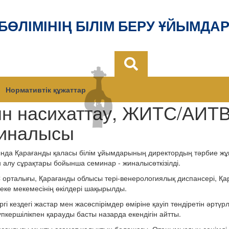
 БӨЛІМІНІҢ БІЛІМ БЕРУ ҰЙЫМДА
Нормативтік құжаттар
ын насихаттау, ЖИТС/АИТ
жиналысы
да Қарағанды қаласы білім ұйымдарының директордың тәрбие жұм
алу сұрақтары бойынша семинар - жиналысөткізілді.
орталығы, Қарағанды облысы тері-венерологиялық диспансері, Қ
жеке мекемесінің өкілдері шақырылды.
 кездегі жастар мен жасөспірімдер өміріне қауіп төндіретін әртү
кершілікпен қарауды басты назарда екендігін айтты.