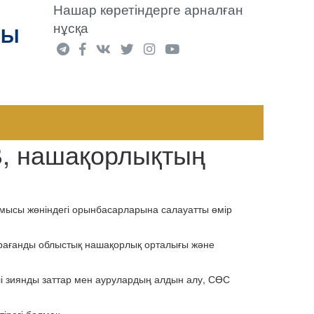
Нашар көретіндерге арналған
нұсқа
РЫ
В, нашақорлықтың
ысы жөніндегі орынбасарларына салауатты өмір
арағанды облыстық нашақорлық орталығы және
рлі зиянды заттар мен аурулардың алдын алу, СӨС