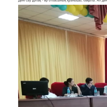
Дені сау ұрпақ - әр отбасының қуанышы, бақыты. Ал д