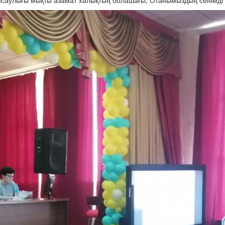
енсаулығы мықты азамат халықтың болашағы, Отанымыздың сенімді т