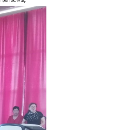
ірегі болмақ.