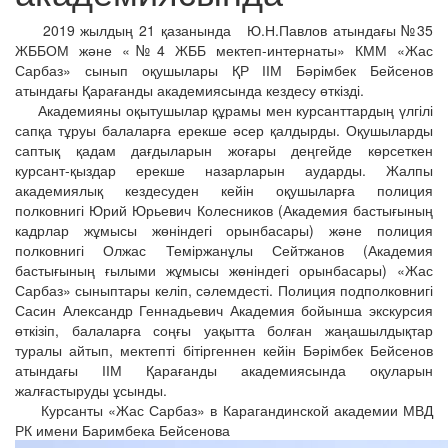
2019 жылдың 21 қазанында Ю.Н.Павлов атындағы №35
ЖББОМ және «№4 ЖББ мектеп-интернаты» КММ «Жас
Сарбаз» сынып оқушылары ҚР ІІМ Бәрімбек Бейсенов
атындағы Қарағанды академиясында кездесу өткізді.
Академияны оқытушылар құрамы мен курсанттардың үлгілі
сапқа тұруы балаларға ерекше әсер қалдырды. Оқушыларды
саптық қадам дағдыларын жоғары деңгейде көрсеткен
курсант-қыздар ерекше назарларын аударды. Жалпы
академиялық кездесуден кейін оқушыларға полиция
полковнигі Юрий Юрьевич Колесников (Академия бастығының
кадрлар жұмысы жөніндегі орынбасары) және полиция
полковнигі Олжас Теміржанұлы Сейтжанов (Академия
бастығының ғылыми жұмысы жөніндегі орынбасары) «Жас
Сарбаз» сыныптары келіп, сәлемдесті. Полиция подполковнигі
Сасин Александр Геннадьевич Академия бойынша экскурсия
өткізіп, балаларға соңғы уақытта болған жаңашылдықтар
туралы айтып, мектепті бітіргеннен кейін Бәрімбек Бейсенов
атындағы ІІМ Қарағанды академиясында оқуларын
жалғастыруды ұсынды.
Курсанты «Жас Сарбаз» в Карагандинской академии МВД
РК имени Баримбека Бейсенова