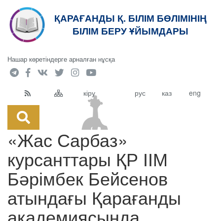
ҚАРАҒАНДЫ Қ. БІЛІМ БӨЛІМІНІҢ
кт
БІЛІМ БЕРУ ҰЙЫМДАРЫ
Нашар көретіндерге арналған нұсқа
кіру
рус
каз
eng
«Жас Сарбаз»
курсанттары ҚР ІІМ
Бәрімбек Бейсенов
атындағы Қарағанды
академиясында