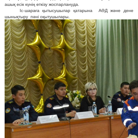
ашық есік күнің өткізу жоспарлануда.
Іс-шараға қытысушылар қатарына АӘД және дене
шынықтыру пәні оқытушылары.