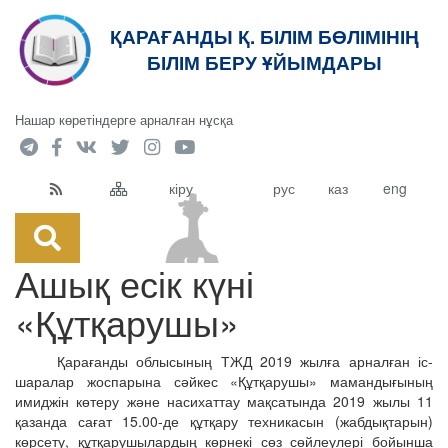
ҚАРАҒАНДЫ Қ. БІЛІМ БӨЛІМІНІҢ
кт
БІЛІМ БЕРУ ҰЙЫМДАРЫ
Нашар көретіндерге арналған нұсқа
кіру
рус
каз
eng
Ашық есік күні
«Құтқарушы»
Қарағанды облысының ТЖД 2019 жылға арналған іс-
шаралар жоспарына сәйкес «Құтқарушы» мамандығының
имиджін көтеру және насихаттау мақсатында 2019 жылы 11
қазанда сағат 15.00-де құтқару техникасын (жабдықтарын)
көрсету, құтқарушылардың көрнекі сөз сөйлеулері бойынша