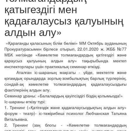
қатыгездігі мен
қадағалаусыз қалуының
алдын алу»
«Қарағанды қаласының білім бөлімі» ММ Октябрь ауданының
Прокуратурасымен бірлесе отырып, 22.01.2020 ж. ЖББ №77
МБК негізінде «Кәмелетке толмағандардың қатігездігі және
қараусыз қалуының алдын алу» тақырыбында мектеп
инспекторлары үшін практикалық семинар өткізді.
Аталған іс-шараның мақсаты - үйде, мектепте және
қоғамдық орындарда зорлық-зомбылықтың барлық түрлерінің,
сондай-ақ кәмелетке толмағандардың қадағалаусыздығы
фактілерінің алдын алу.
Семинар ұраны: «Балалардың қауіпсіздігі біздің қолымызда!»
Іс-шараны өткізу түрі:
1. Тренинг («Қатігездік және қадағалаусыздықтың алдын алу»
форум - театр)- іс-тәжірибеші психолог Любчанская Татьяна
Витальевна.
2. Тренинг (заң блогы - «Кәмелетке толмағандардың
қатыгездігі мен қадағалаусыздығы үшін қылмыстық және