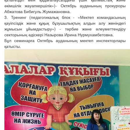
әкімшілік жауапкершілік»)- Октябрь ауданының прокуроры
Абжатова Бибигуль Жумажановна.
3. Тренинг (педагогикалық блок - «Мектеп командасының
қауіпсіздік және құқық бұзушылықтың алдын алу жөніндегі
жұмысын ұйымдастыру») - тәрбие және әлеуметтендіру
секторының әдіскері Назырова Ирина Нурмухамбетовна.
Бұл семинарға Октябрь ауданының мектеп инспекторлары
қатысты.