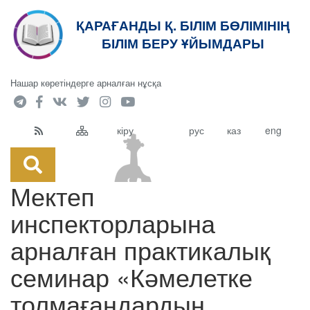
ҚАРАҒАНДЫ Қ. БІЛІМ БӨЛІМІНІҢ
кт
БІЛІМ БЕРУ ҰЙЫМДАРЫ
Нашар көретіндерге арналған нұсқа
кіру
рус
каз
eng
Мектеп
инспекторларына
арналған практикалық
семинар «Кәмелетке
толмағандардың