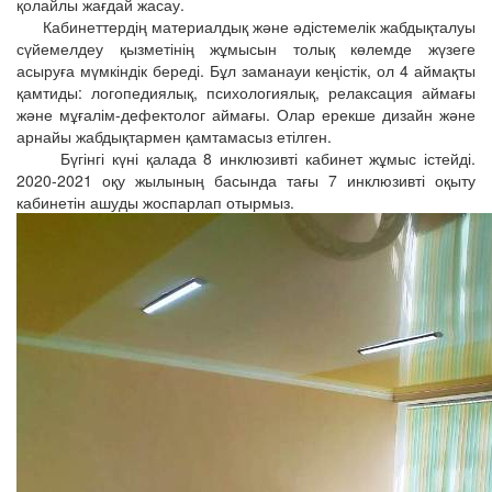
қолайлы жағдай жасау.
Кабинеттердің материалдық және әдістемелік жабдықталуы
сүйемелдеу қызметінің жұмысын толық көлемде жүзеге
асыруға мүмкіндік береді. Бұл заманауи кеңістік, ол 4 аймақты
қамтиды: логопедиялық, психологиялық, релаксация аймағы
және мұғалім-дефектолог аймағы. Олар ерекше дизайн және
арнайы жабдықтармен қамтамасыз етілген.
Бүгінгі күні қалада 8 инклюзивті кабинет жұмыс істейді.
2020-2021 оқу жылының басында тағы 7 инклюзивті оқыту
кабинетін ашуды жоспарлап отырмыз.