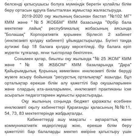
белсенді қатысушысы болуға мүмкіндік беретін қолайлы білім
беру ортасын құруға бағытталған жұмыстар жалғастыруда.
2019-2020 оқу жылының басынан бастап "№102 МГ"
КММ және "№5 ЖОББМ" КММ базасында "Әрбір бала
мектепке лайық" республикалық жобасының аясында
"Болашақ" Корпоративтік қорымен бірлесіп 2 кабинет
(инклюзивті қолдау кабинеті) ұйымдастырылды. Бүгінгі таңда
аутизмі бар 18 балаға қолдау көрсетіледі. Әр балаға еріп
жүретін тұлғалар, яғни тьюторлар бекітілген.
Сонымен қатар, биылғы оқу жылында "№ 25 ЖОМ" КММ
және "№ 36 ЖББОМ" КММ базаларында "Дара"
Қайырымдылық Қорының көмегімен инклюзивті білім беруді
жүзеге асыру бойынша "ресурстық орталықтар" ашылды. Бұл
орталықтар ерекше білім алу қажеттілі бар оқушыларымен
және олардың ата-аналарымен, инклюзивті практиканы іске
асыратын педагогтармен жұмысты қарастырады.
Оқу жылының соңында бюджет қаражаты есебінен
инклюзивті оқыту кабинеттері Қарағанды қаласының №№11,
54, 73, 83 мектептерінде жабдықталды.
Кабинеттерді ашу мақсаты - ақпараттық және
коммуникативтік кедергілерді жою, ерекше білім беру
қажеттілігі бар балаларды мектеп өміріне қатыстыру үшін