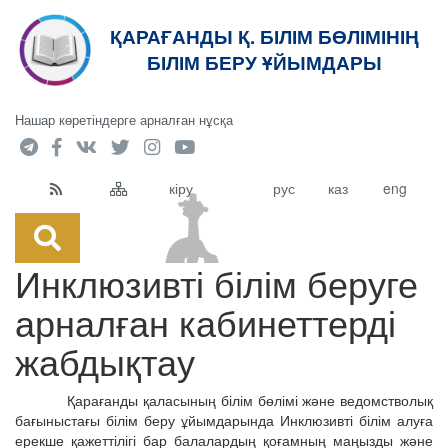
ҚАРАҒАНДЫ Қ. БІЛІМ БӨЛІМІНІҢ
кт
БІЛІМ БЕРУ ҰЙЫМДАРЫ
Нашар көретіндерге арналған нұсқа
кіру
рус
каз
eng
Инклюзивті білім беруге
арналған кабинеттерді
жабдықтау
Қарағанды қаласының білім бөлімі және ведомстволық
бағыныстағы білім беру ұйымдарында Инклюзивті білім алуға
ерекше қажеттілігі бар балалардың қоғамның маңызды және