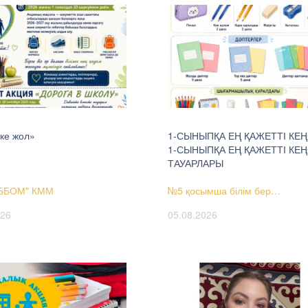
ке жол»
1-СЫНЫПҚА ЕҢ ҚАЖЕТТІ КЕ
1-СЫНЫПҚА ЕҢ ҚАЖЕТТІ КЕ
ТАУАРЛАРЫ
ББОМ" КММ
№5 қосымша білім бер…
026
05.08.2026