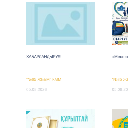
ХАБАРЛАНДЫРУ!!!
«Мектеп
"№65 ЖББМ" КММ
"№85 Ж
05.08.2026
05.08.2