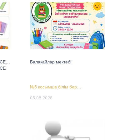
ҢСЕ…
Балақайлар мектебі
ҢСЕ
№5 қосымша білім бер…
05.08.2026