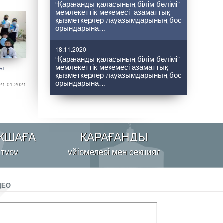
“Қарағанды қаласының білім бөлімі”
мемлекеттік мекемесі азаматтық
қызметкерлер лауазымдарының бос
орындарына…
18.11.2020
“Қарағанды қаласының білім бөлімі”
мемлекеттік мекемесі азаматтық
ғы
қызметкерлер лауазымдарының бос
орындарына…
21.01.2021
ҚШАҒА
ҚАРАҒАНДЫ
 тұру
үйірмелері мен секциялары
ДЕО