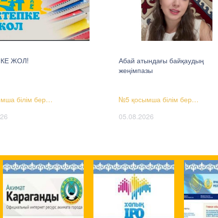
КЕ ЖОЛ!
Абай атындағы байқаудың
жеңімпазы
мша білім бер…
№5 қосымша білім бер…
026
05.08.2026