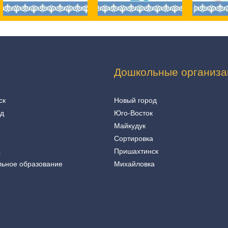
Дошкольные организа
ск
Новый город
од
Юго-Восток
Майкудук
Сортировка
а
Пришахтинск
льное образование
Михайловка