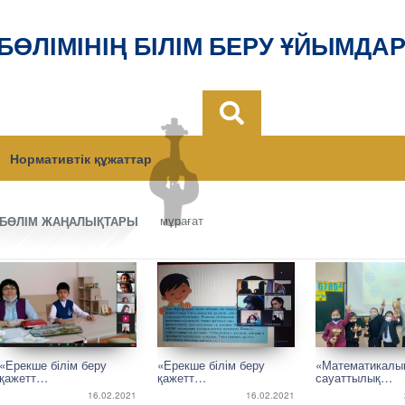
 БӨЛІМІНІҢ БІЛІМ БЕРУ ҰЙЫМДА
Нормативтік құжаттар
мұрағат
БӨЛІМ ЖАҢАЛЫҚТАРЫ
«Ерекше білім беру
«Ерекше білім беру
«Математикалы
қажетт…
қажетт…
сауаттылық…
16.02.2021
16.02.2021