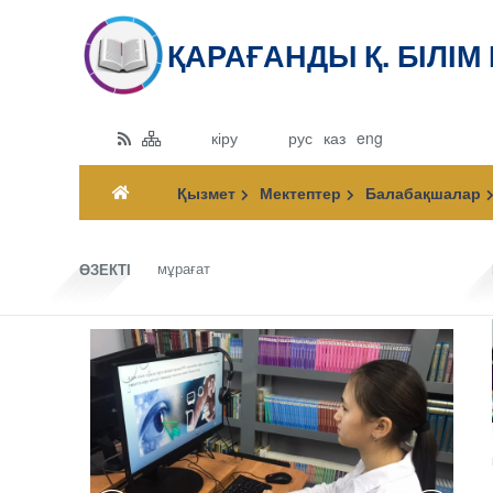
ҚАРАҒАНДЫ Қ. БІЛІМ
кіру
рус
каз
eng
Қызмет
Мектептер
Балабақшалар
мұрағат
ӨЗЕКТІ