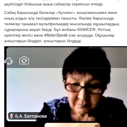
қауіпсіздігі бойынша ашық сабақтар сериясын өткізді.
Сабақ барысында балалар «буллинг» анықтамасымен және
оның алдын алу тәсілдерімен танысты. Әңгіме барысында
тәлімгер танымал мультфильмдер мысалында оқушылардың
сұрақтарына жауап берді. Бұл жобаны ЮНИСЕФ, Ұлттық
еріктілер желісі және #AslanSpeak іске асыруда. Оқушылар
алғыстарын білдіріп, алғыстарын білдірді.