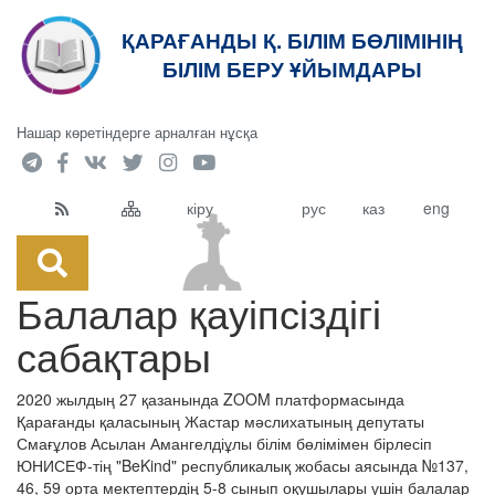
ҚАРАҒАНДЫ Қ. БІЛІМ БӨЛІМІНІҢ
кт
БІЛІМ БЕРУ ҰЙЫМДАРЫ
Нашар көретіндерге арналған нұсқа
кіру
рус
каз
eng
Балалар қауіпсіздігі
сабақтары
2020 жылдың 27 қазанында ZOOM платформасында
Қарағанды қаласының Жастар мәслихатының депутаты
Смағұлов Асылан Амангелдіұлы білім бөлімімен бірлесіп
ЮНИСЕФ-тің "BeKind" республикалық жобасы аясында №137,
46, 59 орта мектептердің 5-8 сынып оқушылары үшін балалар