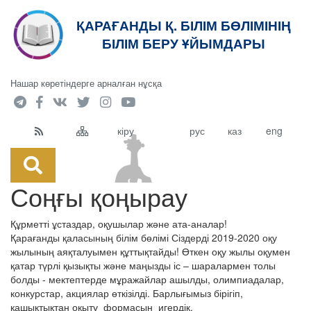
ҚАРАҒАНДЫ Қ. БІЛІМ БӨЛІМІНІҢ
кт
БІЛІМ БЕРУ ҰЙЫМДАРЫ
Нашар көретіндерге арналған нұсқа
кіру
рус
каз
eng
Соңғы қоңырау
Құрметті ұстаздар, оқушылар және ата-аналар!
Қарағанды қаласының білім бөлімі Сіздерді 2019-2020 оқу
жылының аяқталуымен құттықтайды! Өткен оқу жылы оқумен
қатар түрлі қызықты және маңызды іс – шаралармен толы
болды - мектептерде мұражайлар ашылды, олимпиадалар,
конкурстар, акциялар өткізілді. Барлығымыз бірігіп,
қашықтықтан оқыту формасын игердік.