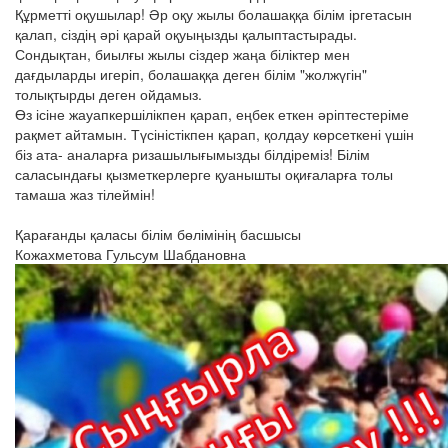
Құрметті оқушылар! Әр оқу жылы болашаққа білім іргетасын
қалап, сіздің әрі қарай оқуыңызды қалыптастырады.
Сондықтан, биылғы жылы сіздер жаңа біліктер мен
дағдыларды игеріп, болашаққа деген білім "жолжүгін"
толықтырды деген ойдамыз.
Өз ісіне жауапкершілікпен қарап, еңбек еткен әріптестеріме
рақмет айтамын. Түсіністікпен қарап, қолдау көрсеткені үшін
біз ата- аналарға ризашылығымызды білдіреміз! Білім
саласындағы қызметкерлерге қуанышты оқиғаларға толы
тамаша жаз тілеймін!
Қарағанды қаласы білім бөлімінің басшысы
Кожахметова Гульсум Шабдановна