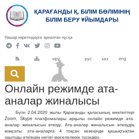
ҚАРАҒАНДЫ Қ. БІЛІМ БӨЛІМІНІҢ
кт
БІЛІМ БЕРУ ҰЙЫМДАРЫ
Нашар көретіндерге арналған нұсқа
кіру
рус
каз
eng
Онлайн режимде ата-
аналар жиналысы
Бүгін 2.04.2020 жылы Қарағанды қаласының мектептері
Zoom, Skype платфомалары арқылы онлайн режимде ата-
аналар жиналысын өткізді. Ата-аналар жиналысын өткізудің
мақсаты: ата-аналарға 4 тоқсан кезеңінде қашықтықтан
оқытуды өткізудің негізгі мәселелерін түсіндіру.