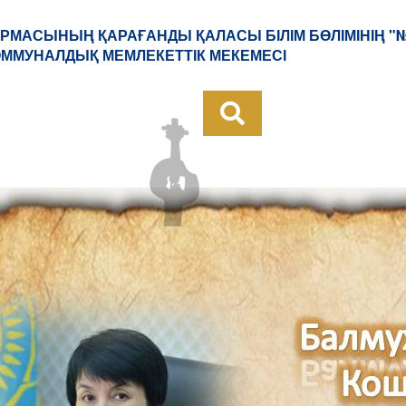
РМАСЫНЫҢ ҚАРАҒАНДЫ ҚАЛАСЫ БІЛІМ БӨЛІМІНІҢ "
КОММУНАЛДЫҚ МЕМЛЕКЕТТІК МЕКЕМЕСІ