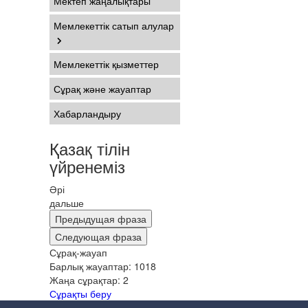
Мектеп жаңалықтары
Мемлекеттік сатып алулар
Мемлекеттік қызметтер
Сұрақ және жауаптар
Хабарландыру
Қазақ тілін
үйренеміз
Әрі
дальше
Предыдущая фраза
Следующая фраза
Сұрақ-жауап
Барлық жауаптар:
1018
Жаңа сұрақтар:
2
Сұрақты беру