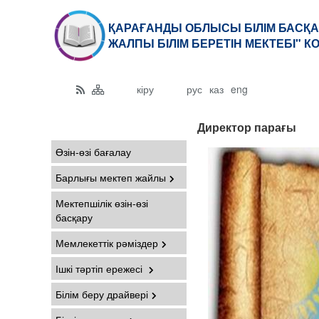
ҚАРАҒАНДЫ ОБЛЫСЫ БІЛІМ БАСҚА
ЖАЛПЫ БІЛІМ БЕРЕТІН МЕКТЕБІ" 
кіру
рус
каз
eng
Директор парағы
Өзін-өзі бағалау
Барлығы мектеп жайлы
Мектепшілік өзін-өзі
басқару
Мемлекеттік рәміздер
Ішкі тәртіп ережесі
Білім беру драйвері