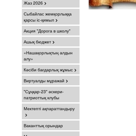
Жаз 2026
Сыбайлас жемқорлыққа
қарсы іс-қимыл
Акция "Дорога в школу"
Ашық бюджет
«Нашақорлықтың алдын
алу»
Кәсіби бағдарлық жұмыс
Виртуалды мұражай
"Сұңқар-23" әскери-
патриоттық клубы
Мектепті ақпараттандыру
Ваканттық орындар