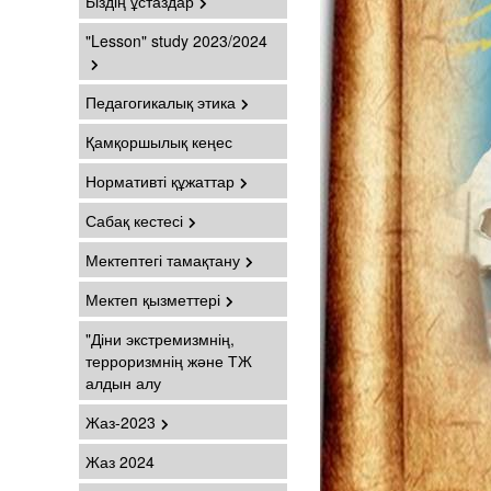
Біздің ұстаздар
"Lesson" study 2023/2024
Педагогикалық этика
Қамқоршылық кеңес
Нормативті құжаттар
Сабақ кестесі
Мектептегі тамақтану
Мектеп қызметтері
"Діни экстремизмнің,
терроризмнің және ТЖ
алдын алу
Жаз-2023
Жаз 2024