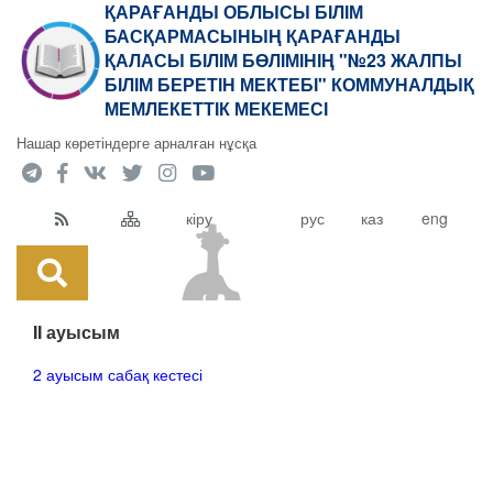
ҚАРАҒАНДЫ ОБЛЫСЫ БІЛІМ
БАСҚАРМАСЫНЫҢ ҚАРАҒАНДЫ
ҚАЛАСЫ БІЛІМ БӨЛІМІНІҢ "№23 ЖАЛПЫ
БІЛІМ БЕРЕТІН МЕКТЕБІ" КОММУНАЛДЫҚ
МЕМЛЕКЕТТІК МЕКЕМЕСІ
Нашар көретіндерге арналған нұсқа
кіру
рус
каз
eng
II ауысым
2 ауысым сабақ кестесі