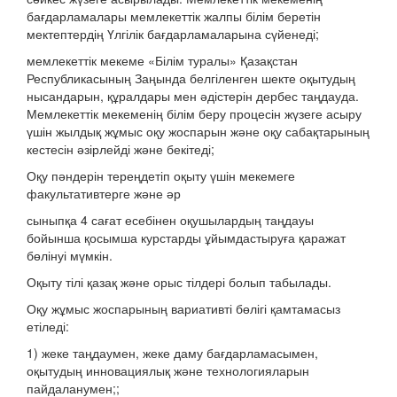
бағдарламалары мемлекеттік жалпы білім беретін
мектептердің Үлгілік бағдарламаларына сүйенеді;
мемлекеттік мекеме «Білім туралы» Қазақстан
Республикасының Заңында белгіленген шекте оқытудың
нысандарын, құралдары мен әдістерін дербес таңдауда.
Мемлекеттік мекеменің білім беру процесін жүзеге асыру
үшін жылдық жұмыс оқу жоспарын және оқу сабақтарының
кестесін әзірлейді және бекітеді;
Оқу пәндерін тереңдетіп оқыту үшін мекемеге
факультативтерге және әр
сыныпқа 4 сағат есебінен оқушылардың таңдауы
бойынша қосымша курстарды ұйымдастыруға қаражат
бөлінуі мүмкін.
Оқыту тілі қазақ және орыс тілдері болып табылады.
Оқу жұмыс жоспарының вариативті бөлігі қамтамасыз
етіледі:
1) жеке таңдаумен, жеке даму бағдарламасымен,
оқытудың инновациялық және технологияларын
пайдаланумен;;