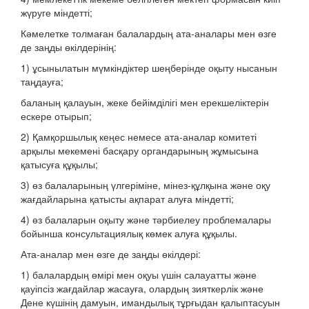
жүруге міндетті;
Кәмелетке толмаған балалардың ата-аналары мен өзге
де заңды өкілдерінің:
1) ұсынылатын мүмкіндіктер шеңберінде оқыту нысанын
таңдауға;
баланың қалауын, жеке бейімділігі мен ерекшеліктерін
ескере отырып;
2) Қамқоршылық кеңес немесе ата-аналар комитеті
арқылы мекемені басқару органдарының жұмысына
қатысуға құқылы;
3) өз балаларының үлгеріміне, мінез-құлқына және оқу
жағдайларына қатысты ақпарат алуға міндетті;
4) өз балаларын оқыту және тәрбиелеу проблемалары
бойынша консультациялық көмек алуға құқылы.
Ата-аналар мен өзге де заңды өкілдері:
1) балалардың өмірі мен оқуы үшін салауатты және
қауіпсіз жағдайлар жасауға, олардың зияткерлік және
Дене күшінің дамуын, имандылық тұрғыдан қалыптасуын