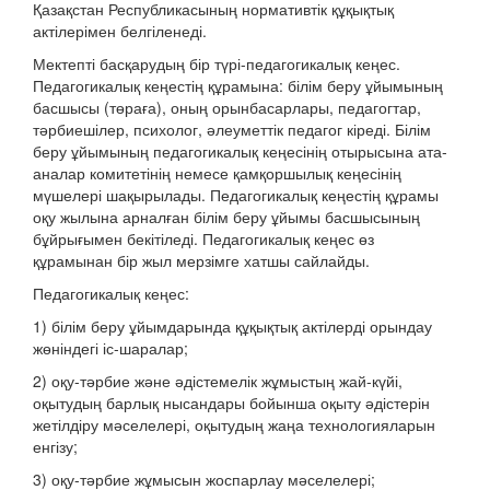
Қазақстан Республикасының нормативтік құқықтық
актілерімен белгіленеді.
Мектепті басқарудың бір түрі-педагогикалық кеңес.
Педагогикалық кеңестің құрамына: білім беру ұйымының
басшысы (төраға), оның орынбасарлары, педагогтар,
тәрбиешілер, психолог, әлеуметтік педагог кіреді. Білім
беру ұйымының педагогикалық кеңесінің отырысына ата-
аналар комитетінің немесе қамқоршылық кеңесінің
мүшелері шақырылады. Педагогикалық кеңестің құрамы
оқу жылына арналған білім беру ұйымы басшысының
бұйрығымен бекітіледі. Педагогикалық кеңес өз
құрамынан бір жыл мерзімге хатшы сайлайды.
Педагогикалық кеңес:
1) білім беру ұйымдарында құқықтық актілерді орындау
жөніндегі іс-шаралар;
2) оқу-тәрбие және әдістемелік жұмыстың жай-күйі,
оқытудың барлық нысандары бойынша оқыту әдістерін
жетілдіру мәселелері, оқытудың жаңа технологияларын
енгізу;
3) оқу-тәрбие жұмысын жоспарлау мәселелері;