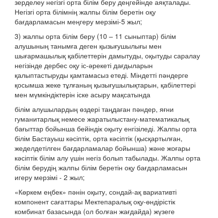
зерделеу негізгі орта білім беру деңгейінде аяқталады.
Негізгі орта білімнің жалпы білім беретін оқу
бағдарламасын меңгеру мерзімі-5 жыл;
3) жалпы орта білім беру (10 – 11 сыныптар) білім
алушының танымға деген қызығушылығы мен
шығармашылық қабілеттерін дамытуды, оқытуды саралау
негізінде дербес оқу іс-әрекеті дағдыларын
қалыптастыруды қамтамасыз етеді. Міндетті пәндерге
қосымша жеке тұлғаның қызығушылықтарын, қабілеттері
мен мүмкіндіктерін іске асыру мақсатында
білім алушылардың өздері таңдаған пәндер, яғни
гуманитарлық немесе жаратылыстану-математикалық
бағыттар бойынша бейіндік оқыту енгізіледі. Жалпы орта
білім Бастауыш кәсіптік, орта кәсіптік (қысқартылған,
жеделдетілген бағдарламалар бойынша) және жоғары
кәсіптік білім алу үшін негіз болып табылады. Жалпы орта
білім берудің жалпы білім беретін оқу бағдарламасын
игеру мерзімі - 2 жыл;
«Көркем еңбек» пәнін оқыту, сондай-ақ вариативті
компонент сағаттары Мектепаралық оқу-өндірістік
комбинат базасында (ол болған жағдайда) жүзеге