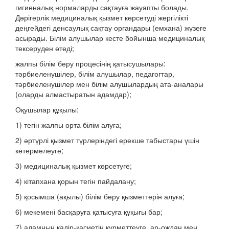
гигиеналық нормаларды сақтауға жауапты болады.
Дәрігерлік медициналық қызмет көрсетуді жергілікті
деңгейдегі денсаулық сақтау органдары (емхана) жүзеге
асырады. Білім алушылар кесте бойынша медициналық
тексеруден өтеді;
жалпы білім беру процесінің қатысушылары:
тәрбиеленушілер, білім алушылар, педагогтар,
тәрбиеленушілер мен білім алушылардың ата-аналары
(оларды алмастыратын адамдар);
Оқушылар құқылы:
1) тегін жалпы орта білім алуға;
2) әртүрлі қызмет түрлеріндегі ерекше табыстары үшін
көтермелеуге;
3) медициналық қызмет көрсетуге;
4) кітапхана қорын тегін пайдалану;
5) қосымша (ақылы) білім беру қызметтерін алуға;
6) мекемені басқаруға қатысуға құқығы бар;
7) адамның қадір-қасиетін құрметтеуге, ар-ождан мен