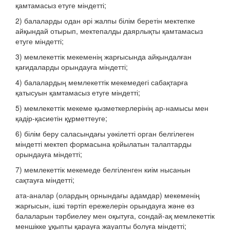
қамтамасыз етуге міндетті;
2) балаларды одан әрі жалпы білім беретін мектепке
айқындай отырып, мектепалды даярлықты қамтамасыз
етуге міндетті;
3) мемлекеттік мекеменің жарғысында айқындалған
қағидаларды орындауға міндетті;
4) балалардың мемлекеттік мекемедегі сабақтарға
қатысуын қамтамасыз етуге міндетті;
5) мемлекеттік мекеме қызметкерлерінің ар-намысы мен
қадір-қасиетін құрметтеуге;
6) білім беру саласындағы уәкілетті орган белгілеген
міндетті мектеп формасына қойылатын талаптарды
орындауға міндетті;
7) мемлекеттік мекемеде белгіленген киім нысанын
сақтауға міндетті;
ата-аналар (олардың орнындағы адамдар) мекеменің
жарғысын, ішкі тәртіп ережелерін орындауға және өз
балаларын тәрбиелеу мен оқытуға, сондай-ақ мемлекеттік
меншікке ұқыпты қарауға жауапты болуға міндетті;