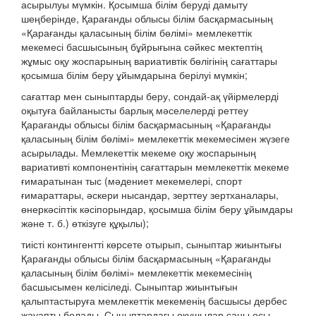
асырылуы мүмкін. Қосымша білім беруді дамыту
шеңберінде, Қарағанды облысы білім басқармасының
«Қарағанды қаласының білім бөлімі» мемлекеттік
мекемесі басшысының бұйрығына сәйкес мектептің
жұмыс оқу жоспарының вариативтік бөлігінің сағаттары
қосымша білім беру ұйымдарына берілуі мүмкін;
сағаттар мен сыныптарды беру, сондай-ақ үйірмелерді
оқытуға байланысты барлық мәселелерді реттеу
Қарағанды облысы білім басқармасының «Қарағанды
қаласының білім бөлімі» мемлекеттік мекемесімен жүзеге
асырылады. Мемлекеттік мекеме оқу жоспарының
вариативті компонентінің сағаттарын мемлекеттік мекеме
ғимаратынан тыс (мәдениет мекемелері, спорт
ғимараттары, әскери нысандар, зерттеу зертханалары,
өнеркәсіптік кәсіпорындар, қосымша білім беру ұйымдары
және т. б.) өткізуге құқылы);
тиісті контингентті көрсете отырып, сыныптар жиынтығы
Қарағанды облысы білім басқармасының «Қарағанды
қаласының білім бөлімі» мемлекеттік мекемесінің
басшысымен келісіледі. Сыныптар жиынтығын
қалыптастыруға мемлекеттік мекеменің басшысы дербес
жауапты болады. Сыныптардағы оқушылар саны осы