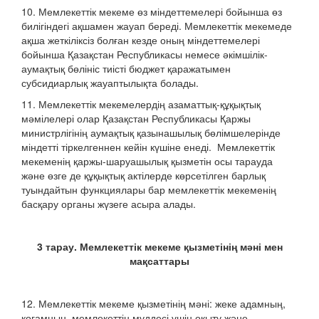
10. Мемлекеттік мекеме өз міндеттемелері бойынша өз
билігіндегі ақшамен жауап береді. Мемлекеттік мекемеде
ақша жеткіліксіз болған кезде оның міндеттемелері
бойынша Қазақстан Республикасы немесе әкімшілік-
аумақтық бөлініс тиісті бюджет қаражатымен
субсидиарлық жауаптылықта болады.
11. Мемлекеттік мекемелердің азаматтық-құқықтық
мәмілелері олар Қазақстан Республикасы Қаржы
министрлігінің аумақтық қазынашылық бөлімшелерінде
міндетті тіркелгеннен кейін күшіне енеді. Мемлекеттік
мекеменің қаржы-шаруашылық қызметін осы тарауда
және өзге де құқықтық актілерде көрсетілген барлық
туындайтын функциялары бар мемлекеттік мекеменің
басқару органы жүзеге асыра алады.
3 тарау. Мемлекеттік мекеме қызметінің мәні мен
мақсаттары
12. Мемлекеттік мекеме қызметінің мәні: жеке адамның,
қоғамның, мемлекеттің мүддесі үшін оқыту және