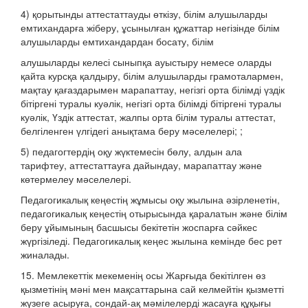
4) қорытынды аттестаттауды өткізу, білім алушыларды
емтихандарға жіберу, ұсынылған құжаттар негізінде білім
алушыларды емтихандардан босату, білім
алушыларды келесі сыныпқа ауыстыру немесе оларды
қайта курсқа қалдыру, білім алушыларды грамоталармен,
мақтау қағаздарымен марапаттау, негізгі орта білімді үздік
бітіргені туралы куәлік, негізгі орта білімді бітіргені туралы
куәлік, Үздік аттестат, жалпы орта білім туралы аттестат,
белгіленген үлгідегі анықтама беру мәселелері; ;
5) педагогтердің оқу жүктемесін бөлу, алдын ала
тарифтеу, аттестаттауға дайындау, марапаттау және
көтермелеу мәселелері.
Педагогикалық кеңестің жұмысы оқу жылына әзірленетін,
педагогикалық кеңестің отырысында қаралатын және білім
беру ұйымының басшысы бекітетін жоспарға сәйкес
жүргізіледі. Педагогикалық кеңес жылына кемінде бес рет
жиналады.
15. Мемлекеттік мекеменің осы Жарғыда бекітілген өз
қызметінің мәні мен мақсаттарына сай келмейтін қызметті
жүзеге асыруға, сондай-ақ мәмілелерді жасауға құқығы