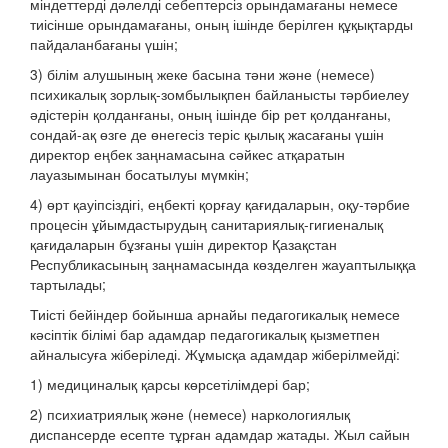
міндеттерді дәлелді себептерсіз орындамағаны немесе
тиісінше орындамағаны, оның ішінде берілген құқықтарды
пайдаланбағаны үшін;
3) білім алушының жеке басына тәни және (немесе)
психикалық зорлық-зомбылықпен байланысты тәрбиелеу
әдістерін қолданғаны, оның ішінде бір рет қолданғаны,
сондай-ақ өзге де өнегесіз теріс қылық жасағаны үшін
директор еңбек заңнамасына сәйкес атқаратын
лауазымынан босатылуы мүмкін;
4) өрт қауіпсіздігі, еңбекті қорғау қағидаларын, оқу-тәрбие
процесін ұйымдастырудың санитариялық-гигиеналық
қағидаларын бұзғаны үшін директор Қазақстан
Республикасының заңнамасында көзделген жауаптылыққа
тартылады;
Тиісті бейіндер бойынша арнайы педагогикалық немесе
кәсіптік білімі бар адамдар педагогикалық қызметпен
айналысуға жіберіледі. Жұмысқа адамдар жіберілмейді:
1) медициналық қарсы көрсетілімдері бар;
2) психиатриялық және (немесе) наркологиялық
диспансерде есепте тұрған адамдар жатады. Жыл сайын