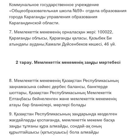
Коммунальное государственное учреждение
«Общеобразовательная школа №59» отдела образования
города Караганды управления образования
Карагандинской области.
7. Мемлекеттік мекеменің орналасқан жері: 100022,
Қарағанды облысы, Қарағанды қаласы, Қазыбек Би
атындағы ауданы,Камали Дүйсенбеков көшесі, 46 үй.
2 тарау. Мемлекеттік мекеменің заңды мәртебесі
8. Мемлекеттік мекеменің Қазақстан Республикасының
заңнамасына сәйкес дербес балансы, банктерде
шоттары, Қазақстан Республикасының Мемлекеттік
Елтаңбасы бейнеленген және мемлекеттік мекеменің
атауы бар бланкілері, мөрлері болады
9. Қазақстан Республикасының заңдарында көзделген
жағдайларды қоспағанда, мемлекеттік мекеме басқа
заңды тұлғаны құра алмайды, сондай-ақ оның
құрылтайшысы (қатысушысы) бола алмайды