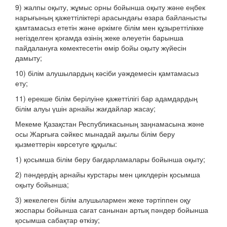
9) жалпы оқыту, жұмыс орны бойынша оқыту және еңбек
нарығының қажеттіліктері арасындағы өзара байланысты
қамтамасыз ететін және әркімге білім мен құзыреттілікке
негізделген қоғамда өзінің жеке әлеуетін барынша
пайдалануға көмектесетін өмір бойы оқыту жүйесін
дамыту;
10) білім алушылардың кәсіби уәждемесін қамтамасыз
ету;
11) ерекше білім берілуіне қажеттілігі бар адамдардың
білім алуы үшін арнайы жағдайлар жасау;
Мекеме Қазақстан Республикасының заңнамасына және
осы Жарғыға сәйкес мынадай ақылы білім беру
қызметтерін көрсетуге құқылы:
1) қосымша білім беру бағдарламалары бойынша оқыту;
2) пәндердің арнайы курстары мен циклдерін қосымша
оқыту бойынша;
3) жекелеген білім алушылармен жеке тәртіппен оқу
жоспары бойынша сағат санынан артық пәндер бойынша
қосымша сабақтар өткізу;