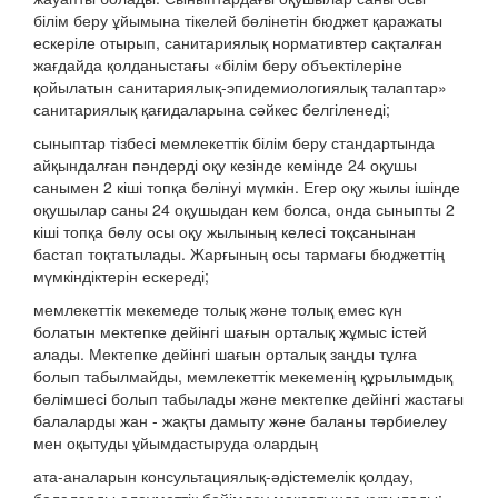
білім беру ұйымына тікелей бөлінетін бюджет қаражаты
ескеріле отырып, санитариялық нормативтер сақталған
жағдайда қолданыстағы «білім беру объектілеріне
қойылатын санитариялық-эпидемиологиялық талаптар»
санитариялық қағидаларына сәйкес белгіленеді;
сыныптар тізбесі мемлекеттік білім беру стандартында
айқындалған пәндерді оқу кезінде кемінде 24 оқушы
санымен 2 кіші топқа бөлінуі мүмкін. Егер оқу жылы ішінде
оқушылар саны 24 оқушыдан кем болса, онда сыныпты 2
кіші топқа бөлу осы оқу жылының келесі тоқсанынан
бастап тоқтатылады. Жарғының осы тармағы бюджеттің
мүмкіндіктерін ескереді;
мемлекеттік мекемеде толық және толық емес күн
болатын мектепке дейінгі шағын орталық жұмыс істей
алады. Мектепке дейінгі шағын орталық заңды тұлға
болып табылмайды, мемлекеттік мекеменің құрылымдық
бөлімшесі болып табылады және мектепке дейінгі жастағы
балаларды жан - жақты дамыту және баланы тәрбиелеу
мен оқытуды ұйымдастыруда олардың
ата-аналарын консультациялық-әдістемелік қолдау,