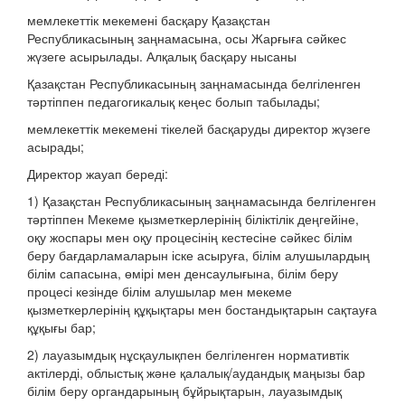
мемлекеттік мекемені басқару Қазақстан
Республикасының заңнамасына, осы Жарғыға сәйкес
жүзеге асырылады. Алқалық басқару нысаны
Қазақстан Республикасының заңнамасында белгіленген
тәртіппен педагогикалық кеңес болып табылады;
мемлекеттік мекемені тікелей басқаруды директор жүзеге
асырады;
Директор жауап береді:
1) Қазақстан Республикасының заңнамасында белгіленген
тәртіппен Мекеме қызметкерлерінің біліктілік деңгейіне,
оқу жоспары мен оқу процесінің кестесіне сәйкес білім
беру бағдарламаларын іске асыруға, білім алушылардың
білім сапасына, өмірі мен денсаулығына, білім беру
процесі кезінде білім алушылар мен мекеме
қызметкерлерінің құқықтары мен бостандықтарын сақтауға
құқығы бар;
2) лауазымдық нұсқаулықпен белгіленген нормативтік
актілерді, облыстық және қалалық/аудандық маңызы бар
білім беру органдарының бұйрықтарын, лауазымдық