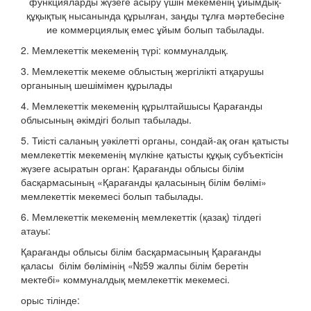
функцияларды жүзеге асыру үшін мекеменің ұйымдық-
құқықтық нысанында құрылған, заңды тұлға мәртебесіне
ие коммерциялық емес ұйым болып табылады.
2. Мемлекеттік мекеменің түрі: коммуналдық.
3. Мемлекеттік мекеме облыстың жергілікті атқарушы
органының шешімімен құрылады
4. Мемлекеттік мекеменің құрылтайшысы Қарағанды
облысының әкімдігі болып табылады.
5. Тиісті саланың уәкілетті органы, сондай-ақ оған қатысты
мемлекеттік мекеменің мүлкіне қатысты құқық субъектісін
жүзеге асыратын орган: Қарағанды облысы білім
басқармасының «Қарағанды қаласының білім бөлімі»
мемлекеттік мекемесі болып табылады.
6. Мемлекеттік мекеменің мемлекеттік (қазақ) тілдегі
атауы:
Қарағанды облысы білім басқармасының Қарағанды
қаласы білім бөлімінің «№59 жалпы білім беретін
мектебі» коммуналдық мемлекеттік мекемесі.
орыс тілінде: