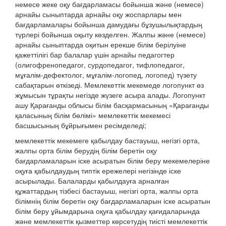
немесе жеке оқу бағдарламасы бойынша және (немесе)
арнайы сыныптарда арнайы оқу жоспарлары мен
бағдарламалары бойынша дамудағы бұзушылықтардың
түрлері бойынша оқыту көзделген. Жалпы және (немесе)
арнайы сыныптарда оқитын ерекше білім берілуіне
қажеттілігі бар балалар үшін арнайы педагогтер
(олигофренопедагог, сурдопедагог, тифлопедагог,
мұғалім-дефектолог, мұғалім-логопед, логопед) түзету
сабақтарын өткізеді. Мемлекеттік мекемеде логопункт өз
жұмысын тұрақты негізде жүзеге асыра алады. Логопункт
ашу Қарағанды облысы білім басқармасының «Қарағанды
қаласының білім бөлімі» мемлекеттік мекемесі
басшысының бұйрығымен ресімделеді;
мемлекеттік мекемеге қабылдау бастауыш, негізгі орта,
жалпы орта білім берудің білім беретін оқу
бағдарламаларын іске асыратын білім беру мекемелеріне
оқуға қабылдаудың типтік ережелері негізінде іске
асырылады. Балаларды қабылдауға арналған
құжаттардың тізбесі бастауыш, негізгі орта, жалпы орта
білімнің білім беретін оқу бағдарламаларын іске асыратын
білім беру ұйымдарына оқуға қабылдау қағидаларында
және мемлекеттік қызметтер көрсетудің тиісті мемлекеттік