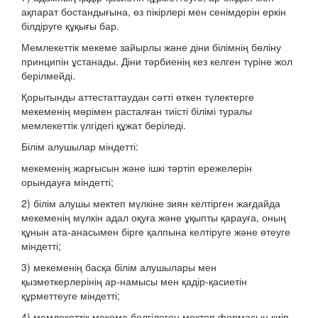
ақпарат бостандығына, өз пікірлері мен сенімдерін еркін
білдіруге құқығы бар.
Мемлекеттік мекеме зайырлы және діни білімнің бөліну
принципін ұстанады. Діни тәрбиенің кез келген түріне жол
берілмейді.
Қорытынды аттестаттаудан сәтті өткен түлектерге
мекеменің мөрімен расталған тиісті білімі туралы
мемлекеттік үлгідегі құжат беріледі.
Білім алушылар міндетті:
мекеменің жарғысын және ішкі тәртіп ережелерін
орындауға міндетті;
2) білім алушы мектеп мүлкіне зиян келтірген жағдайда
мекеменің мүлкін адал оқуға және ұқыпты қарауға, оның
құнын ата-анасымен бірге қалпына келтіруге және өтеуге
міндетті;
3) мекеменің басқа білім алушылары мен
қызметкерлерінің ар-намысы мен қадір-қасиетін
құрметтеуге міндетті;
4) мемлекеттік мекеме белгілеген мектеп формасын киіп