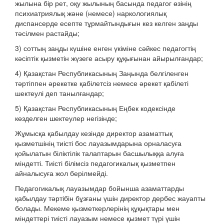
жылына бір рет, оқу жылының басында педагог өзінің
психиатриялық және (немесе) наркологиялық
диспансерде есепте тұрмайтындығын кез келген заңды
тәсілмен растайды;
3) соттың заңды күшіне енген үкіміне сәйкес педагогтің
кәсіптік қызметін жүзеге асыру құқығынан айырылғандар;
4) Қазақстан Республикасының Заңында белгіленген
тәртіппен әрекетке қабілетсіз немесе әрекет қабілеті
шектеулі деп танылғандар;
5) Қазақстан Республикасының Еңбек кодексінде
көзделген шектеулер негізінде;
Жұмысқа қабылдау кезінде директор азаматтық
қызметшінің тиісті бос лауазымдарына орналасуға
қойылатын біліктілік талаптарын басшылыққа алуға
міндетті. Тиісті білімсіз педагогикалық қызметпен
айналысуға жол берілмейді.
Педагогикалық лауазымдар бойынша азаматтарды
қабылдау тәртібін бұзғаны үшін директор дербес жауапты
болады. Мекеме қызметкерлерінің құқықтары мен
міндеттері тиісті лауазым немесе қызмет түрі үшін