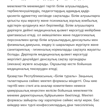
мемлекеттік мекемедегі тәртіп білім алушылардың,
тәрбиеленушілердің, педагогтардың адамдық қадір-
қасиетін құрметтеу негізінде сақталады. Білім алушыларға
қатысты күш көрсету және психикалық зорлық-зомбылық
әдістерін қолдануға жол берілмейді. Білім алушыларға
дәрігерге дейінгі медициналық қызмет көрсетуді мейірбике
қамтамасыз етеді, ол әкімшілікпен және педагогикалық
персоналмен қатар білім алушылардың денсаулығы мен
физикалық дамуына, емдеу іс-шараларын жүргізуге және
санитариялық - гигиеналық нормаларды сақтауға жауапты
болады. Дәрігерлік медициналық қызмет көрсетуді
жергілікті деңгейдегі денсаулық сақтау органдары
(емхана) жүзеге асырады. Оқушылар кесте бойынша
медициналық тексеруден өтеді;
Қазақстан Республикасының «Білім туралы» Заңының
талаптарына сәйкес мектеп формасы міндетті. Оны кию
тәртібі мен стилі ата-аналар комитетімен немесе
қамқоршылық кеңеспен келісім бойынша мемлекеттік
мекеме директорының бұйрығымен бекітіледі. Мектеп
формасы зайырлы оқу харатеріне сәйкес келуі керек. Бас
киімдер мен түрлі конфессиялардың діни тиесілілігінің