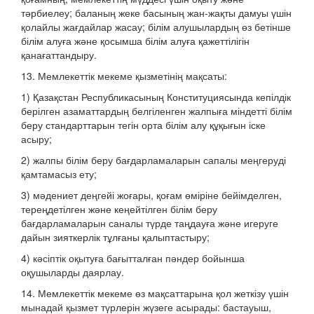
тәрбиелеу; баланың жеке басының жан-жақты дамуы үшін
қолайлы жағдайлар жасау; білім алушылардың өз бетінше
білім алуға және қосымша білім алуға қажеттілігін
қанағаттандыру.
13. Мемлекеттік мекеме қызметінің мақсаты:
1) Қазақстан Республикасының Конституциясында кепілдік
берілген азаматтардың белгіленген жалпыға міндетті білім
беру стандарттарын тегін орта білім алу құқығын іске
асыру;
2) жалпы білім беру бағдарламаларын сапалы меңгеруді
қамтамасыз ету;
3) мәдениет деңгейі жоғары, қоғам өміріне бейімделген,
тереңдетілген және кеңейтілген білім беру
бағдарламаларын саналы түрде таңдауға және игеруге
дайын зияткерлік тұлғаны қалыптастыру;
4) кәсіптік оқытуға бағытталған пәндер бойынша
оқушыларды даярлау.
14. Мемлекеттік мекеме өз мақсаттарына қол жеткізу үшін
мынадай қызмет түрлерін жүзеге асырады: бастауыш,