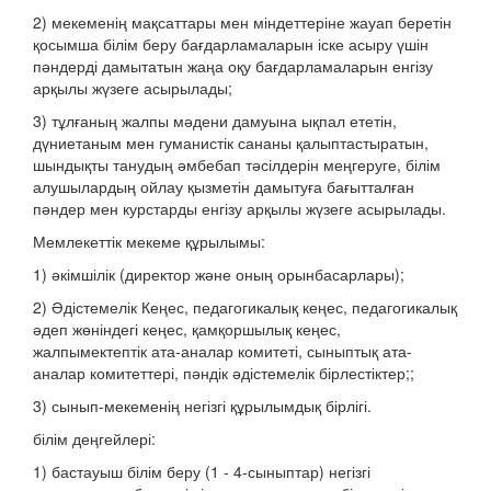
2) мекеменің мақсаттары мен міндеттеріне жауап беретін
қосымша білім беру бағдарламаларын іске асыру үшін
пәндерді дамытатын жаңа оқу бағдарламаларын енгізу
арқылы жүзеге асырылады;
3) тұлғаның жалпы мәдени дамуына ықпал ететін,
дүниетаным мен гуманистік сананы қалыптастыратын,
шындықты танудың әмбебап тәсілдерін меңгеруге, білім
алушылардың ойлау қызметін дамытуға бағытталған
пәндер мен курстарды енгізу арқылы жүзеге асырылады.
Мемлекеттік мекеме құрылымы:
1) әкімшілік (директор және оның орынбасарлары);
2) Әдістемелік Кеңес, педагогикалық кеңес, педагогикалық
әдеп жөніндегі кеңес, қамқоршылық кеңес,
жалпымектептік ата-аналар комитеті, сыныптық ата-
аналар комитеттері, пәндік әдістемелік бірлестіктер;;
3) сынып-мекеменің негізгі құрылымдық бірлігі.
білім деңгейлері:
1) бастауыш білім беру (1 - 4-сыныптар) негізгі