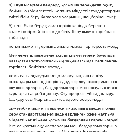
4) Оқушылармен пәндерді қосымша тереңдетіп оқыту
бойынша (Мемлекеттік жалпыға міндетті стандарттардың
тиісті білім беру бағдарламаларының шеңберінен тыс);
5) тегін білім беру қызметтерінің кепілдік берілген
көлеміне кірмейтін өзге де білім беру қызметтері болып
табылады;
негізгі қызметтің орнына ақылы қызметтер көрсетілмейді.
Мемлекеттік мекеменің ақылы қызметтерінің бағалары
Қазақстан Республикасының заңнамасында белгіленген
тәртіппен бекітілуге жатады;
дамытушы оқытудың жаңа мазмұнын, оны енгізу
нысандары мен әдістерін іздеу, әзірлеу, эксперименттік
оқу жоспарларын, бағдарламалары мен факультативтік
курстарын апробациялау. Оқу процесін ұйымдастыру,
басқару осы Жарғыға сәйкес жүзеге асырылады;
оқу-тәрбие қызметі мемлекеттік жалпыға міндетті білім
беру стандарттары негізінде әзірленген және жалпыға
міндетті негізгі және қосымша бағдарламаларды игеруді
іске асыратын оқу жоспарлары мен бағдарламаларына
сәйкес жүзеге асырылады. Мемлекеттік мекеменің