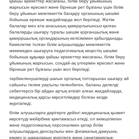
қайшы әрекеттер жасағаны, білім беру ұйымының
жарғысын өрескел және бірнеше рет бұзғаны үшін білім
беру ұйымын мемлекеттік басқару органының шешімі
бойынша ерекше жағдайларда жол беріледі. Жетім
балалар мен ата-анасының қамқорлығынсыз қалған
балаларды шығару туралы шешім қорғаншылық және
қамқоршылық органдарының келісімімен қабылданады.
Кәмелетке толған білім алушыларды мемлекеттік
мекемеден шығаруға педагогикалық кеңестің шешімі
бойынша құқыққа қайшы әрекеттер жасағаны, білім беру
ұйымының жарғысын, сондай-ақ үлгерімін өрескел және
бірнеше рет бұзғаны үшін жол беріледі;
тәрбиеленушілерді шағын орталық топтарынан шығару ай
сайынғы төлем уақтылы төленбеген, баланы дәлелді
себептерсіз бір айдан артық өткізіп алған жағдайларда,
медициналық қарсы көрсетілімдер болған кезде
жүргізіледі;
білім алушыларға дәрігерге дейінгі медициналық қызмет
көрсетуді мейірбике қамтамасыз етеді, ол әкімшілікпен
және педагогикалық персоналмен қатар білім
алушылардың денсаулығы мен физикалық дамуына,
емдеу іс-шараларын жүргізуге және санитариялық-