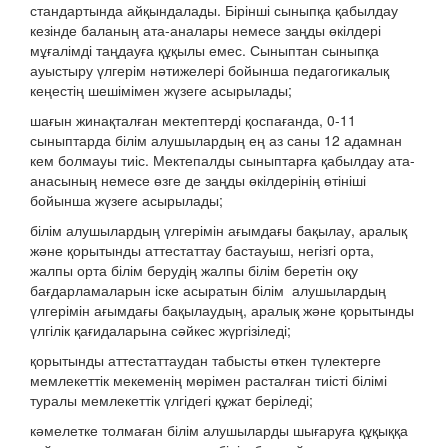
стандартында айқындалады. Бірінші сыныпқа қабылдау
кезінде баланың ата-аналары немесе заңды өкілдері
мұғалімді таңдауға құқылы емес. Сыныптан сыныпқа
ауыстыру үлгерім нәтижелері бойынша педагогикалық
кеңестің шешімімен жүзеге асырылады;
шағын жинақталған мектептерді қоспағанда, 0-11
сыныптарда білім алушылардың ең аз саны 12 адамнан
кем болмауы тиіс. Мектепалды сыныптарға қабылдау ата-
анасының немесе өзге де заңды өкілдерінің өтініші
бойынша жүзеге асырылады;
білім алушылардың үлгерімін ағымдағы бақылау, аралық
және қорытынды аттестаттау бастауыш, негізгі орта,
жалпы орта білім берудің жалпы білім беретін оқу
бағдарламаларын іске асыратын білім алушылардың
үлгерімін ағымдағы бақылаудың, аралық және қорытынды
үлгілік қағидаларына сәйкес жүргізіледі;
қорытынды аттестаттаудан табысты өткен түлектерге
мемлекеттік мекеменің мөрімен расталған тиісті білімі
туралы мемлекеттік үлгідегі құжат беріледі;
кәмелетке толмаған білім алушыларды шығаруға құқыққа