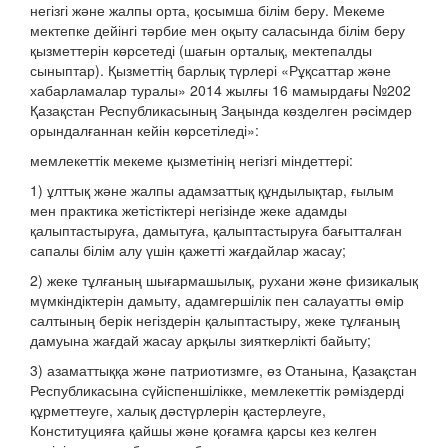
негізгі және жалпы орта, қосымша білім беру. Мекеме
мектепке дейінгі тәрбие мен оқыту саласында білім беру
қызметтерін көрсетеді (шағын орталық, мектепалды
сыныптар). Қызметтің барлық түрлері «Рұқсаттар және
хабарламалар туралы» 2014 жылғы 16 мамырдағы №202
Қазақстан Республикасының Заңында көзделген рәсімдер
орындалғаннан кейін көрсетіледі»:
мемлекеттік мекеме қызметінің негізгі міндеттері:
1) ұлттық және жалпы адамзаттық құндылықтар, ғылым
мен практика жетістіктері негізінде жеке адамды
қалыптастыруға, дамытуға, қалыптастыруға бағытталған
сапалы білім алу үшін қажетті жағдайлар жасау;
2) жеке тұлғаның шығармашылық, рухани және физикалық
мүмкіндіктерін дамыту, адамгершілік пен салауатты өмір
салтының берік негіздерін қалыптастыру, жеке тұлғаның
дамуына жағдай жасау арқылы зияткерлікті байыту;
3) азаматтыққа және патриотизмге, өз Отанына, Қазақстан
Республикасына сүйіспеншілікке, мемлекеттік рәміздерді
құрметтеуге, халық дәстүрлерін қастерлеуге,
Конституцияға қайшы және қоғамға қарсы кез келген