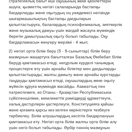
стратегиялық бағыт кіші оқушының жеке қабілеттерін
ашуға, қызметтің негізгі салаларында бастапқы
бағдарлауды және оқытудың оң уәждемесі негізінде
шығармашылықтың бастапқы дағдыларын
қалыптастыруға, балалардың психофизикалық, зияткерлік
және музыкалық дамуы үшін жағдай жасауға мүмкіндік
беретін дамытушылық оқыту болып табылады. Оқу
бағдарламасын меңгеру мерзімі - 4 жыл;
2) негізгі орта білім беру (5 - 9-сыныптар) білім беру
мазмұнын жаңартуға бағытталған Базалық Әмбебап білім
беруді қамтамасыз етеді, неғұрлым күрделі танымдық
процестерге өту үшін арнайы біліктер мен дағдыларды
қалыптастырады; жалпы дамыту және арнайы курстарды
таңдауды қамтамасыз етеді, оқушылардың жеке оқыту
жүйесін құруға мүмкіндік жасайды. Азаматтық пен
патриотизмге, өз Отаны - Қазақстан Республикасына
сүйіспеншілікке, мемлекеттік рәміздерді құрметтеуге,
халық дәстүрлерін қастерлеуге, Конституцияға қайшы
және қоғамға қарсы кез келген көріністерге төзбеуге
тәрбиелеу. Білім алушылардың кәсіптік бағдарлануын
қамтамасыз ету. Негізгі орта білім жалпы орта білім алу
үшін негіз болып табылады. Әрбір пәннің мазмұнын