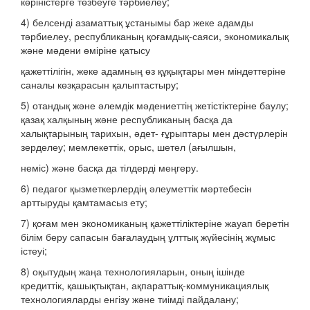
көріністерге төзбеуге тәрбиелеу;
4) белсенді азаматтық ұстанымы бар жеке адамды
тәрбиелеу, республиканың қоғамдық-саяси, экономикалық
және мәдени өміріне қатысу
қажеттілігін, жеке адамның өз құқықтары мен міндеттеріне
саналы көзқарасын қалыптастыру;
5) отандық және әлемдік мәдениеттің жетістіктеріне баулу;
қазақ халқының және республиканың басқа да
халықтарының тарихын, әдет- ғұрыптары мен дәстүрлерін
зерделеу; мемлекеттік, орыс, шетел (ағылшын,
неміс) және басқа да тілдерді меңгеру.
6) педагог қызметкерлердің әлеуметтік мәртебесін
арттыруды қамтамасыз ету;
7) қоғам мен экономиканың қажеттіліктеріне жауап беретін
білім беру сапасын бағалаудың ұлттық жүйесінің жұмыс
істеуі;
8) оқытудың жаңа технологияларын, оның ішінде
кредиттік, қашықтықтан, ақпараттық-коммуникациялық
технологияларды енгізу және тиімді пайдалану;