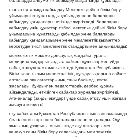
балаларды әлеуметтік бейімдеу мақсатында құрылады;
шағын орталыққа қабылдау Мектепке дейінгі білім беру
ұйымдарына құжаттарды қабылдау және балаларды
қабылдау қағидалары негізінде жүргізіледі. Балаларды
қабылдау үшін құжаттар тізбесі мектепке дейінгі білім беру
ұйымдарына құжаттарды қабылдау және балаларды
қабылдау қағидаларымен және мемлекеттік қызметтер
көрсетудің тиісті мемлекеттік стандартымен айқындалады;
мемлекеттік мекеме денсаулық жағдайы туралы
медициналық қорытындыға сәйкес оқушылармен үйде
сабақ өткізуді қамтамасыз етеді. Қазақстан Республикасы
Білім және ғылым министрлігінің нұсқаулықтарына сәйкес
аптасына оқу сағаттарының саны бөлінеді, кесте
жасалады, бұйрықпен педагогтердің дербес құрамы
айқындалады, өткізілген сабақтар журналы жүргізіледі.
Ата-аналар (заңды өкілдер) үйде сабақ өткізу үшін жағдай
жасауға міндетті;
оқу сабақтары Қазақстан Республикасының заңнамасында
белгіленген тәртіппен басталады және аяқталады. Оқу
жылының ұзақтығы, оның ішінде оқу апталары мен
каникул саны білім беру саласындағы мемлекеттік