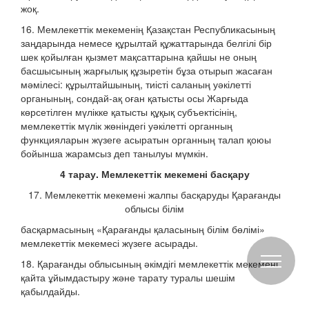
жоқ.
16. Мемлекеттік мекеменің Қазақстан Республикасының
заңдарында немесе құрылтай құжаттарында белгілі бір
шек қойылған қызмет мақсаттарына қайшы не оның
басшысының жарғылық құзыретін бұза отырып жасаған
мәмілесі: құрылтайшының, тиісті саланың уәкілетті
органының, сондай-ақ оған қатысты осы Жарғыда
көрсетілген мүлікке қатысты құқық субъектісінің,
мемлекеттік мүлік жөніндегі уәкілетті органның
функцияларын жүзеге асыратын органның талап қоюы
бойынша жарамсыз деп танылуы мүмкін.
4 тарау. Мемлекеттік мекемені басқару
17. Мемлекеттік мекемені жалпы басқаруды Қарағанды
облысы білім
басқармасының «Қарағанды қаласының білім бөлімі»
мемлекеттік мекемесі жүзеге асырады.
18. Қарағанды облысының әкімдігі мемлекеттік мекемені
қайта ұйымдастыру және тарату туралы шешім
қабылдайды.