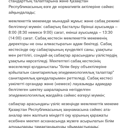
стандарттың талаптарына және Қазақстан
Республикасының өзге де нормативтік актілеріне сәйкес
айқындалады;
мемлекеттік мекемеде мынадай жұмыс және сабақ режимі
белгіленуі мүмкін: сабақтың басталуы бірінші ауысымда –
8:00 (8:30 немесе 9:00) сағат, екінші ауысымда – 13:30
(14:00) сағат. Сабақ кестесін мемлекеттік мекеменің
директоры не оны алмастыратын адам бекітеді. Сабақ
кестесінде оқу сабақтарының күнделікті саны, ұзақтығы
мен реттілігі, сондай-ақ сабақтар арасындағы үзілістердің
ұзақтығы көрсетіледі. Мектептегі сабақ кестесінің
мәселелері қолданыстағы "білім беру объектілеріне
қойылатын санитариялық-эпидемиологиялық талаптар"
санитариялық қағидаларымен реттеледі. Сабақ кестесі
уәкілетті органдар және (немесе) лауазымды адамдар
белгілеген шектеу шараларына негізделген
эпидемиологиялық жағдайға сәйкес өзгеруі мүмкін;
сабақтар арасындағы үзіліс кезеңінде мемлекеттік мекеме
Қазақстан Республикасының заңнамасына сәйкес ата-
аналар мен жалпыға міндетті оқу қорының қаражаты
есебінен мектеп асханасында жүзеге асырылатын білім
алушыларды тамақтандыруды ұйымдастырады;