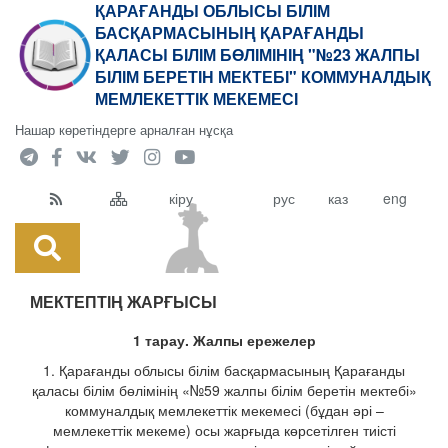
ҚАРАҒАНДЫ ОБЛЫСЫ БІЛІМ
БАСҚАРМАСЫНЫҢ ҚАРАҒАНДЫ
ҚАЛАСЫ БІЛІМ БӨЛІМІНІҢ "№23 ЖАЛПЫ
БІЛІМ БЕРЕТІН МЕКТЕБІ" КОММУНАЛДЫҚ
МЕМЛЕКЕТТІК МЕКЕМЕСІ
Нашар көретіндерге арналған нұсқа
кіру
рус
каз
eng
МЕКТЕПТІҢ ЖАРҒЫСЫ
1 тарау. Жалпы ережелер
1. Қарағанды облысы білім басқармасының Қарағанды
қаласы білім бөлімінің «№59 жалпы білім беретін мектебі»
коммуналдық мемлекеттік мекемесі (бұдан әрі –
мемлекеттік мекеме) осы жарғыда көрсетілген тиісті