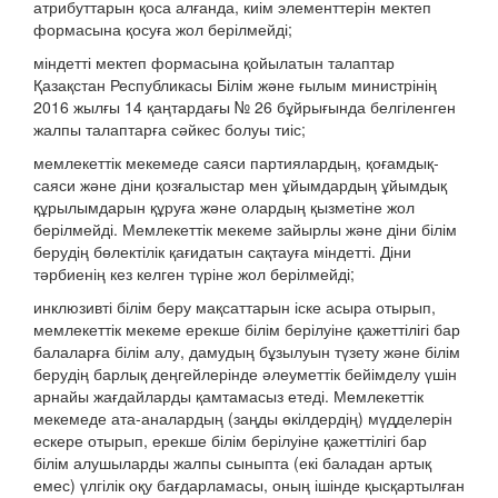
атрибуттарын қоса алғанда, киім элементтерін мектеп
формасына қосуға жол берілмейді;
міндетті мектеп формасына қойылатын талаптар
Қазақстан Республикасы Білім және ғылым министрінің
2016 жылғы 14 қаңтардағы № 26 бұйрығында белгіленген
жалпы талаптарға сәйкес болуы тиіс;
мемлекеттік мекемеде саяси партиялардың, қоғамдық-
саяси және діни қозғалыстар мен ұйымдардың ұйымдық
құрылымдарын құруға және олардың қызметіне жол
берілмейді. Мемлекеттік мекеме зайырлы және діни білім
берудің бөлектілік қағидатын сақтауға міндетті. Діни
тәрбиенің кез келген түріне жол берілмейді;
инклюзивті білім беру мақсаттарын іске асыра отырып,
мемлекеттік мекеме ерекше білім берілуіне қажеттілігі бар
балаларға білім алу, дамудың бұзылуын түзету және білім
берудің барлық деңгейлерінде әлеуметтік бейімделу үшін
арнайы жағдайларды қамтамасыз етеді. Мемлекеттік
мекемеде ата-аналардың (заңды өкілдердің) мүдделерін
ескере отырып, ерекше білім берілуіне қажеттілігі бар
білім алушыларды жалпы сыныпта (екі баладан артық
емес) үлгілік оқу бағдарламасы, оның ішінде қысқартылған