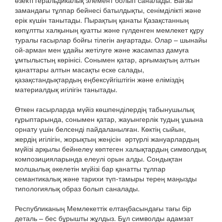
замандағы тұлпар бейнесі батылдықты, сенімділікті және
ерік күшін танытады. Пырақтың қанаты Қазақстанның
көпұлтты халқының қуатты және гүлденген мемлекет құру
туралы ғасырлар бойғы тілегін аңғартады. Олар – шынайы
ой-арман мен ұдайы жетілуге және жасампаз дамуға
ұмтылыстың көрінісі. Сонымен қатар, арғымақтың алтын
қанаттары алтын масақты еске салады,
қазақстандықтардың еңбексүйгіштігін және еліміздің
материалдық игілігін танытады.
Өткен ғасырларда мүйіз көшпенділердің табынушылық
ғұрыптарында, сонымен қатар, жауынгерлік тудың ұшына
орнату үшін белсенді пайдаланылған. Көктің сыйын,
жердің игілігін, жорықтың жеңісін әртүрлі жануарлардың
мүйізі арқылы бейнелеу көптеген халықтардың символдық
композицияларында елеулі орын алды. Сондықтан
молшылық әкелетін мүйізі бар қанатты тұлпар
семантикалық және тарихи түп-тамыры терең маңызды
типологиялық образ болып саналады.
Республиканың Мемлекеттік елтаңбасындағы тағы бір
деталь – бес бұрышты жұлдыз. Бұл символды адамзат