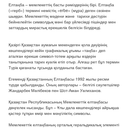
Елтаңба – мемлекеттің басты рәміздерінің бірі. Елтаңба
(«герб») термині немістің «erbe» (мұра) деген сөзінен
шыққан. Мемлекеттің мәдени және тарихи дәстүрін
бейнелейтін символдық мәні бар үйлесімді пішіндер мен
заттардың мирастық ерекшелік белгісін білдіреді.
Қазіргі Қазақстан аумағын мекендеген қола дәуірінің
көшпенділері кейін графикалық ұғымы «таңба» деп
аталған ерекше символ-тотем арқылы өздерін
танытқанына тарих куәлік етіп отыр. Алғаш рет бұл термин
Түрік қағанаты тұсында қолданыла бастаған.
Егеменді Қазақстанның Елтаңбасы 1992 жылы ресми
түрде қабылданды. Оның авторлары – белгілі сәулетшілер
Жандарбек Мәлібеков пен Шот-Аман Уәлиханов.
Қазақстан Республикасының Мемлекеттік елтаңбасы
дөңгелек нысанды. Бұл – Ұлы дала көшпенділері айрықша
қастер тұтқан өмір мен мәңгіліктің символы.
Мемлекеттік елтаңбаның орталық геральдикалық элементі