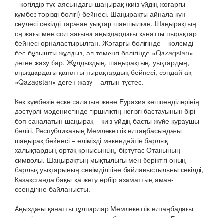
– көгілдір түс аясындағы шаңырақ (киіз үйдің жоғарғы
күмбез тәрізді бөлігі) бейнесі. Шаңырақты айнала күн
сәулесі секілді тараған уықтар шаншылған. Шаңырақтың
оң жағы мен сол жағына аңыздардағы қанатты пырақтар
бейнесі орналастырылған. Жоғарғы бөлігінде – көлемді
бес бұрышты жұлдыз, ал төменгі бөлігінде «Qazaqstan»
деген жазу бар. Жұлдыздың, шаңырақтың, уықтардың,
аңыздардағы қанатты пырақтардың бейнесі, сондай-ақ
«Qazaqstan» деген жазу – алтын түстес.
Көк күмбезін еске салатын және Еуразия көшпенділерінің
дәстүрлі мәдениетінде тіршіліктің негізгі бастауының бірі
боп саналатын шаңырақ – киіз үйдің басты жүйе құраушы
бөлігі. Республиканың Мемлекеттік елтаңбасындағы
шаңырақ бейнесі – елімізді мекендейтін барлық
халықтардың ортақ қонысының, біртұтас Отанының
символы. Шаңырақтың мықтылығы мен беріктігі оның
барлық уықтарының сенімділігіне байланыстылығы секілді,
Қазақстанда бақытқа жету әрбір азаматтың аман-
есендігіне байланысты.
Аңыздағы қанатты тұлпарлар Мемлекеттік елтаңбадағы
өзекті геральдикалық элемент болып саналады. Бағзы