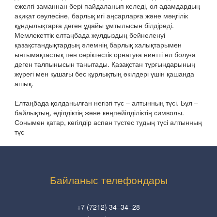
ежелгі заманнан бері пайдаланып келеді, ол адамдардың
ақиқат сәулесіне, барлық игі аңсарларға және мәңгілік
құндылықтарға деген ұдайы ұмтылысын білдіреді.
Мемлекеттік елтаңбада жұлдыздың бейнеленуі
қазақстандықтардың әлемнің барлық халықтарымен
ынтымақтастық пен серіктестік орнатуға ниетті ел болуға
деген талпынысын танытады. Қазақстан тұрғындарының
жүрегі мен құшағы бес құрлықтың өкілдері үшін қашанда
ашық.
Елтаңбада қолданылған негізгі түс – алтынның түсі. Бұл –
байлықтың, әділдіктің және кеңпейілділіктің символы.
Сонымен қатар, көгілдір аспан түстес тудың түсі алтынның
түс
Байланыс телефондары
+7 (7212) 34–34–28