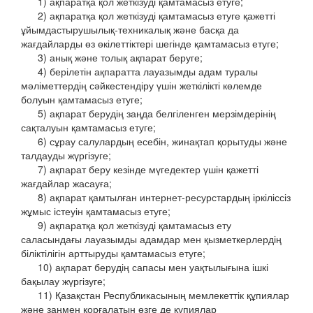
1) ақпаратқа қол жеткізуді қамтамасыз етуге;
2) ақпаратқа қол жеткізуді қамтамасыз етуге қажетті
ұйымдастырушылық-техникалық және басқа да
жағдайларды өз өкілеттіктері шегінде қамтамасыз етуге;
3) анық және толық ақпарат беруге;
4) берілетін ақпаратта лауазымды адам туралы
мәліметтердің сәйкестендіру үшін жеткілікті көлемде
болуын қамтамасыз етуге;
5) ақпарат берудің заңда белгіленген мерзімдерінің
сақталуын қамтамасыз етуге;
6) сұрау салулардың есебін, жинақтап қорытуды және
талдауды жүргізуге;
7) ақпарат беру кезінде мүгедектер үшін қажетті
жағдайлар жасауға;
8) ақпарат қамтылған интернет-ресурстардың іркіліссіз
жұмыс істеуін қамтамасыз етуге;
9) ақпаратқа қол жеткізуді қамтамасыз ету
саласындағы лауазымды адамдар мен қызметкерлердің
біліктілігін арттыруды қамтамасыз етуге;
10) ақпарат берудің сапасы мен уақтылығына ішкі
бақылау жүргізуге;
11) Қазақстан Республикасының мемлекеттік құпиялар
және заңмен қорғалатын өзге де құпиялар