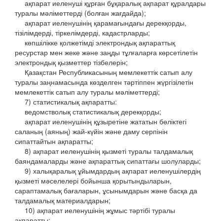
ақпарат иеленуші құрған бұқаралық ақпарат құралдары
туралы мәліметтерді (болған жағдайда);
ақпарат иеленушінің қарамағындағы дерекқорды,
тізілімдерді, тіркелімдерді, кадастрларды;
көпшілікке қолжетімді электрондық ақпараттық
ресурстар мен жеке және заңды тұлғаларға көрсетілетін
электрондық қызметтер тізбелерін;
Қазақстан Республикасының мемлекеттік сатып алу
туралы заңнамасында көзделген тәртіппен жүргізілетін
мемлекеттік сатып алу туралы мәліметтерді;
7) статистикалық ақпаратты:
ведомстволық статистикалық дерекқорды;
ақпарат иеленушінің құзыретіне жататын бөліктегі
саланың (аяның) жай-күйін және даму серпінін
сипаттайтын ақпаратты;
8) ақпарат иеленушінің қызметі туралы талдамалық
баяндамаларды және ақпараттық сипаттағы шолуларды;
9) халықаралық ұйымдардың ақпарат иеленушілердің
қызметі мәселелері бойынша қорытындыларын,
сараптамалық бағаларын, ұсынымдарын және басқа да
талдамалық материалдарын;
10) ақпарат иеленушінің жұмыс тәртібі туралы
ақпаратты: