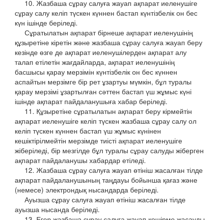
10. Жазбаша сұрау салуға жауап ақпарат иеленушіге
сұрау салу келіп түскен күннен бастап күнтізбелік он бес
күн ішінде беріледі.
Сұратылатын ақпарат бірнеше ақпарат иеленушінің
құзыретіне кіретін және жазбаша сұрау салуға жауап беру
кезінде өзге де ақпарат иеленушілерден ақпарат алу
талап етілетін жағдайларда, ақпарат иеленушінің
басшысы қарау мерзімін күнтізбелік он бес күннен
аспайтын мерзімге бір рет ұзартуы мүмкін, бұл туралы
қарау мерзімі ұзартылған сәттен бастап үш жұмыс күні
ішінде ақпарат пайдаланушыға хабар беріледі.
11. Құзыретіне сұратылатын ақпарат беру кірмейтін
ақпарат иеленушіге келіп түскен жазбаша сұрау салу ол
келіп түскен күннен бастап үш жұмыс күнінен
кешіктірілмейтін мерзімде тиісті ақпарат иеленушіге
жіберіледі, бір мезгілде бұл туралы сұрау салуды жіберген
ақпарат пайдаланушы хабардар етіледі.
12. Жазбаша сұрау салуға жауап өтініш жасалған тілде
ақпарат пайдаланушының таңдауы бойынша қағаз және
(немесе) электрондық нысандарда беріледі.
Ауызша сұрау салуға жауап өтініш жасалған тілде
ауызша нысанда беріледі.
13. Егер жазбаша сұрау салуға жауап көшірме жасауды