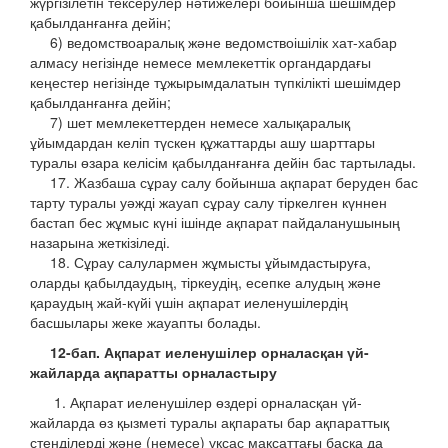
жүргізілетін тексерулер нәтижелері бойынша шешімдер
қабылданғанға дейін;
6) ведомствоаралық және ведомствоішілік хат-хабар
алмасу негізінде немесе мемлекеттік органдардағы
кеңестер негізінде тұжырымдалатын түпкілікті шешімдер
қабылданғанға дейін;
7) шет мемлекеттерден немесе халықаралық
ұйымдардан келіп түскен құжаттарды ашу шарттары
туралы өзара келісім қабылданғанға дейін бас тартылады.
17. Жазбаша сұрау салу бойынша ақпарат беруден бас
тарту туралы уәжді жауап сұрау салу тіркелген күннен
бастап бес жұмыс күні ішінде ақпарат пайдаланушының
назарына жеткізіледі.
18. Сұрау салулармен жұмысты ұйымдастыруға,
оларды қабылдаудың, тіркеудің, есепке алудың және
қараудың жай-күйі үшін ақпарат иеленушілердің
басшылары жеке жауапты болады.
12-бап. Ақпарат иеленушілер орналасқан үй-
жайларда
ақпаратты орналастыру
1. Ақпарат иеленушілер өздері орналасқан үй-
жайларда өз қызметі туралы ақпараты бар ақпараттық
стенділерді және (немесе) ұқсас мақсаттағы басқа да