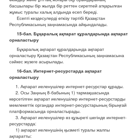
басшылары бір жылда бір реттен сиретпей атқарылған
жұмыс туралы халық алдында есеп береді.
Есепті кездесулерді өткізу тәртібі Қазақстан
Республикасының заңнамасында айқындалады.
15-бап. Бұқаралық ақпарат құралдарында ақпарат
орналастыру
Бұқаралық ақпарат құралдарында ақпарат
орналастыру Қазақстан Республикасының заңнамасына
сәйкес жүзеге асырылады.
16-бап. Интернет-ресурстарда ақпарат
орналастыру
1. Ақпарат иеленушілер интернет-ресурстар құрады.
2. Осы Заңның 8-бабының 1) тармақшасында
көрсетілген ақпарат иеленушілер интернет-ресурстарды
мемлекеттік органдар интернет-ресурстарының бірыңғай
платформасында орналастырады.
3. Ақпарат иеленушілер өз құзыреті шегінде интернет-
ресурстарда:
1) ақпарат иеленушінің қызметі туралы жалпы
ақпаратты: