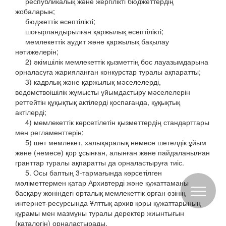
республикалық және жергілікті бюджеттердің
жобаларын;
бюджеттік есептілікті;
шоғырландырылған қаржылық есептілікті;
мемлекеттік аудит және қаржылық бақылау
нәтижелерін;
2) әкімшілік мемлекеттік қызметтің бос лауазымдарына
орналасуға жарияланған конкурстар туралы ақпаратты;
3) кадрлық және қаржылық мәселелерді,
ведомствоішілік жұмысты ұйымдастыру мәселелерін
реттейтін құқықтық актілерді қоспағанда, құқықтық
актілерді;
4) мемлекеттік көрсетілетін қызметтердің стандарттары
мен регламенттерін;
5) шет мемлекет, халықаралық немесе шетелдік ұйым
және (немесе) қор ұсынған, алынған және пайдаланылған
гранттар туралы ақпаратты да орналастыруға тиіс.
5. Осы баптың 3-тармағында көрсетілген
мәліметтермен қатар Архивтерді және құжаттаманы
басқару жөніндегі орталық мемлекеттік орган өзінің
интернет-ресурсында Ұлттық архив қоры құжаттарының
құрамы мен мазмұны туралы деректер жиынтығын
(каталогін) орналастырады.