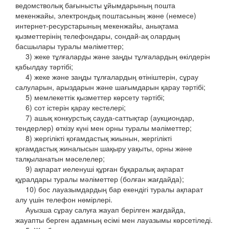
ведомстволық бағынысты ұйымдарының пошта
мекенжайы, электрондық поштасының және (немесе)
интернет-ресурстарының мекенжайы, анықтама
қызметтерінің телефондары, сондай-ақ олардың
басшылары туралы мәліметтер;
3) жеке тұлғаларды және заңды тұлғалардың өкілдерін
қабылдау тәртібі;
4) жеке және заңды тұлғалардың өтініштерін, сұрау
салуларын, арыздарын және шағымдарын қарау тәртібі;
5) мемлекеттік қызметтер көрсету тәртібі;
6) сот істерін қарау кестелері;
7) ашық конкурстық сауда-саттықтар (аукциондар,
тендерлер) өткізу күні мен орны туралы мәліметтер;
8) жергілікті қоғамдастық жиынын, жергілікті
қоғамдастық жиналысын шақыру уақыты, орны және
талқыланатын мәселелер;
9) ақпарат иеленуші құрған бұқаралық ақпарат
құралдары туралы мәліметтер (болған жағдайда);
10) бос лауазымдардың бар екендігі туралы ақпарат
алу үшін телефон нөмірлері.
Ауызша сұрау салуға жауап берілген жағдайда,
жауапты берген адамның есімі мен лауазымы көрсетіледі.