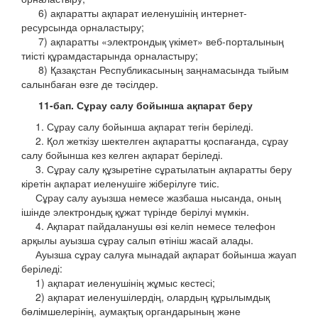
6) ақпаратты ақпарат иеленушінің интернет-
ресурсында орналастыру;
7) ақпаратты «электрондық үкімет» веб-порталының
тиісті құрамдастарында орналастыру;
8) Қазақстан Республикасының заңнамасында тыйым
салынбаған өзге де тәсілдер.
11-бап. Сұрау салу бойынша ақпарат беру
1. Сұрау салу бойынша ақпарат тегін беріледі.
2. Қол жеткізу шектелген ақпаратты қоспағанда, сұрау
салу бойынша кез келген ақпарат беріледі.
3. Сұрау салу құзыретіне сұратылатын ақпаратты беру
кіретін ақпарат иеленушіге жіберілуге тиіс.
Сұрау салу ауызша немесе жазбаша нысанда, оның
ішінде электрондық құжат түрінде берілуі мүмкін.
4. Ақпарат пайдаланушы өзі келіп немесе телефон
арқылы ауызша сұрау салып өтініш жасай алады.
Ауызша сұрау салуға мынадай ақпарат бойынша жауап
беріледі:
1) ақпарат иеленушінің жұмыс кестесі;
2) ақпарат иеленушілердің, олардың құрылымдық
бөлімшелерінің, аумақтық органдарының және