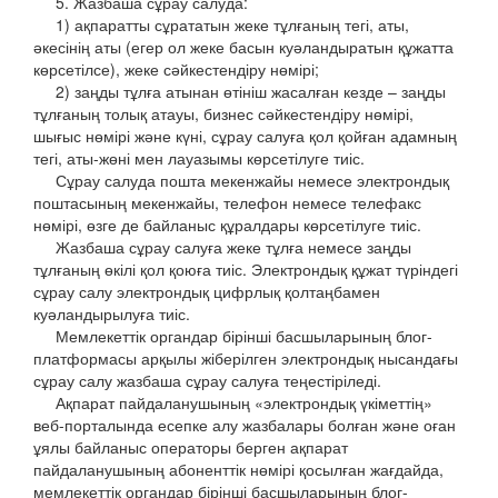
5. Жазбаша сұрау салуда:
1) ақпаратты сұрататын жеке тұлғаның тегі, аты,
әкесінің аты (егер ол жеке басын куәландыратын құжатта
көрсетілсе), жеке сәйкестендіру нөмірі;
2) заңды тұлға атынан өтініш жасалған кезде – заңды
тұлғаның толық атауы, бизнес сәйкестендіру нөмірі,
шығыс нөмірі және күні, сұрау салуға қол қойған адамның
тегі, аты-жөні мен лауазымы көрсетілуге тиіс.
Сұрау салуда пошта мекенжайы немесе электрондық
поштасының мекенжайы, телефон немесе телефакс
нөмірі, өзге де байланыс құралдары көрсетілуге тиіс.
Жазбаша сұрау салуға жеке тұлға немесе заңды
тұлғаның өкілі қол қоюға тиіс. Электрондық құжат түріндегі
сұрау салу электрондық цифрлық қолтаңбамен
куәландырылуға тиіс.
Мемлекеттік органдар бірінші басшыларының блог-
платформасы арқылы жіберілген электрондық нысандағы
сұрау салу жазбаша сұрау салуға теңестіріледі.
Ақпарат пайдаланушының «электрондық үкіметтің»
веб-порталында есепке алу жазбалары болған және оған
ұялы байланыс операторы берген ақпарат
пайдаланушының абоненттік нөмірі қосылған жағдайда,
мемлекеттік органдар бірінші басшыларының блог-