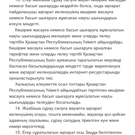
немесе басып шығаруды көздейтін болса, онда ақпарат
пайдаланушы ақпарат иеленушінің көшірме жасауға
немесе басып шығаруға жұмсаған нақты шығындарын
өтеуге міндетті.
Көшірме жасауға немесе басып шығаруға жұмсалатын
нақты шығындардың мөлшерін және оларды төлеу
тәртібін Қазақстан Республикасының Үкіметі айқындайды.
Көшірме жасауға немесе басып шығаруға арналған
тарифтер және оларды төлеу тәртібі Қазақстан
Республикасының бүкіл аумағына таратылатын мерзімді
баспасөз басылымдарында міндетті түрде жариялануға
және ақпарат иеленушілердің интернет-ресурстарында
орналастырылуға тиіс.
Халықтың әлеуметтік осал топтары Қазақстан
Республикасының Үкіметі айқындайтын тәртіппен көшірме
жасауға немесе басып шығаруға жұмсалатын нақты
шығындарды төлеуден босатылады.
14. Жазбаша сұрау салуға жауапта ақпарат
иеленушінің атауы, пошта мекенжайы, жауапқа қол қойған
адамның лауазымы, сұрау салудың тіркелген күні және
нөмірі көрсетіледі.
15. Егер сұратылатын ақпарат осы Заңда белгіленген