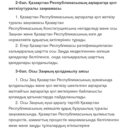
2-бап. Қазақстан Республикасының ақпаратқа қол
жеткізу
туралы заңнамасы
1. Қазақстан Республикасының ақпаратқа қол жеткізу
туралы заңнамасы Қазақстан
Республикасының Конституциясына негізделеді және осы
Заңнан және Қазақстан Республикасының өзге де
нормативтік құқықтық актілерінен тұрады.
2. Егер Қазақстан Республикасы ратификациялаған
халықаралық шартта осы Заңда көзделгеннен өзгеше
қағидалар белгiленсе, онда халықаралық шарттың
қағидалары қолданылады.
3-бап. Осы Заңның қолданылу аясы
1. Осы Заң Қазақстан Республикасының аумағында
қолданылады және қол жеткізу шектелген ақпаратқа
жатпайтын ақпаратқа қол жеткізумен байланысты
қоғамдық қатынастарда пайдаланылады.
2. Осы Заңның күші қаралу тәртібі Қазақстан
Республикасының әкімшілік құқық бұзушылық туралы
заңнамасында, Қазақстан Республикасының қылмыстық-
процестік, азаматтық процестік заңнамасында белгіленген
жеке және заңды тұлғалардың өтініштеріне