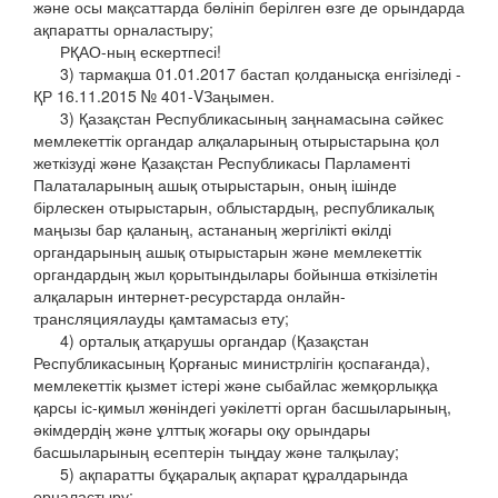
және осы мақсаттарда бөлініп берілген өзге де орындарда
ақпаратты орналастыру;
РҚАО-ның ескертпесі!
3) тармақша 01.01.2017 бастап қолданысқа енгізіледі -
ҚР 16.11.2015 № 401-VЗаңымен.
3) Қазақстан Республикасының заңнамасына сәйкес
мемлекеттік органдар алқаларының отырыстарына қол
жеткізуді және Қазақстан Республикасы Парламенті
Палаталарының ашық отырыстарын, оның ішінде
бірлескен отырыстарын, облыстардың, республикалық
маңызы бар қаланың, астананың жергілікті өкілді
органдарының ашық отырыстарын және мемлекеттік
органдардың жыл қорытындылары бойынша өткізілетін
алқаларын интернет-ресурстарда онлайн-
трансляциялауды қамтамасыз ету;
4) орталық атқарушы органдар (Қазақстан
Республикасының Қорғаныс министрлігін қоспағанда),
мемлекеттік қызмет істері және сыбайлас жемқорлыққа
қарсы іс-қимыл жөніндегі уәкілетті орган басшыларының,
әкімдердің және ұлттық жоғары оқу орындары
басшыларының есептерін тыңдау және талқылау;
5) ақпаратты бұқаралық ақпарат құралдарында
орналастыру;