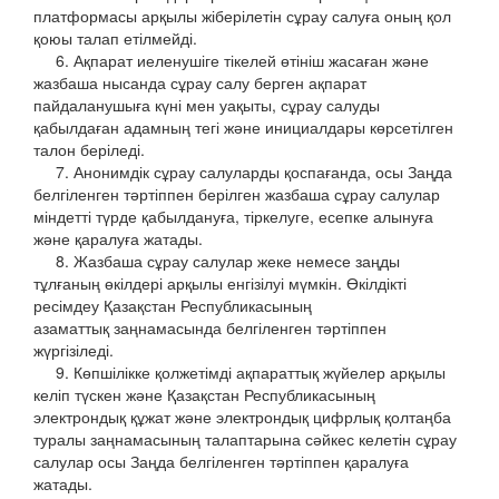
платформасы арқылы жіберілетін сұрау салуға оның қол
қоюы талап етілмейді.
6. Ақпарат иеленушіге тікелей өтініш жасаған және
жазбаша нысанда сұрау салу берген ақпарат
пайдаланушыға күні мен уақыты, сұрау салуды
қабылдаған адамның тегі және инициалдары көрсетілген
талон беріледі.
7. Анонимдік сұрау салуларды қоспағанда, осы Заңда
белгіленген тәртіппен берілген жазбаша сұрау салулар
міндетті түрде қабылдануға, тіркелуге, есепке алынуға
және қаралуға жатады.
8. Жазбаша сұрау салулар жеке немесе заңды
тұлғаның өкілдері арқылы енгізілуі мүмкін. Өкілдікті
ресімдеу Қазақстан Республикасының
азаматтық заңнамасында белгіленген тәртіппен
жүргізіледі.
9. Көпшілікке қолжетімді ақпараттық жүйелер арқылы
келіп түскен және Қазақстан Республикасының
электрондық құжат және электрондық цифрлық қолтаңба
туралы заңнамасының талаптарына сәйкес келетін сұрау
салулар осы Заңда белгіленген тәртіппен қаралуға
жатады.