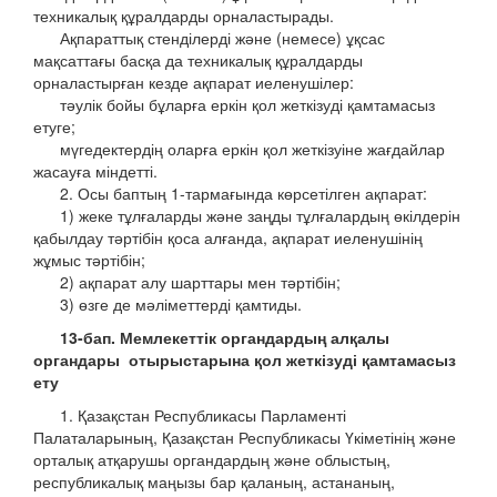
техникалық құралдарды орналастырады.
Ақпараттық стенділерді және (немесе) ұқсас
мақсаттағы басқа да техникалық құралдарды
орналастырған кезде ақпарат иеленушілер:
тәулік бойы бұларға еркін қол жеткізуді қамтамасыз
етуге;
мүгедектердің оларға еркін қол жеткізуіне жағдайлар
жасауға міндетті.
2. Осы баптың 1-тармағында көрсетілген ақпарат:
1) жеке тұлғаларды және заңды тұлғалардың өкілдерін
қабылдау тәртібін қоса алғанда, ақпарат иеленушінің
жұмыс тәртібін;
2) ақпарат алу шарттары мен тәртібін;
3) өзге де мәліметтерді қамтиды.
13-бап. Мемлекеттік органдардың алқалы
органдары
отырыстарына қол жеткізуді қамтамасыз
ету
1. Қазақстан Республикасы Парламенті
Палаталарының, Қазақстан Республикасы Үкіметінің және
орталық атқарушы органдардың және облыстың,
республикалық маңызы бар қаланың, астананың,