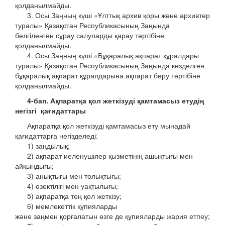
қолданылмайды.
3. Осы Заңның күші «Ұлттық архив қоры және архивтер
туралы» Қазақстан Республикасының Заңында
белгіленген сұрау салуларды қарау тәртібіне
қолданылмайды.
4. Осы Заңның күші «Бұқаралық ақпарат құралдары
туралы» Қазақстан Республикасының Заңында көзделген
бұқаралық ақпарат құралдарына ақпарат беру тәртібіне
қолданылмайды.
4-бап. Ақпаратқа қол жеткізуді қамтамасыз етудің
негізгі
қағидаттары
Ақпаратқа қол жеткізуді қамтамасыз ету мынадай
қағидаттарға негізделеді:
1) заңдылық;
2) ақпарат иеленушілер қызметінің ашықтығы мен
айқындығы;
3) анықтығы мен толықтығы;
4) өзектілігі мен уақтылығы;
5) ақпаратқа тең қол жеткізу;
6) мемлекеттік құпияларды
және заңмен қорғалатын өзге де құпияларды жария етпеу;