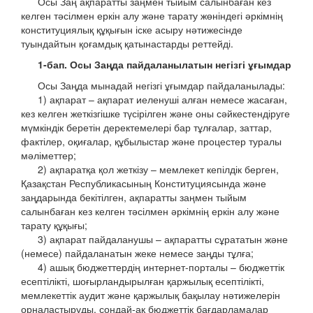
Осы Заң ақпаратты заңмен тыйым салынбаған кез
келген тәсілмен еркін алу және тарату жөніндегі әркімнің
конституциялық құқығын іске асыру нәтижесінде
туындайтын қоғамдық қатынастарды реттейді.
1-бап. Осы Заңда пайдаланылатын негізгі ұғымдар
Осы Заңда мынадай негізгі ұғымдар пайдаланылады:
1) ақпарат – ақпарат иеленуші алған немесе жасаған,
кез келген жеткізгішке түсірілген және оны сәйкестендіруге
мүмкіндік беретін деректемелері бар тұлғалар, заттар,
фактілер, оқиғалар, құбылыстар және процестер туралы
мәліметтер;
2) ақпаратқа қол жеткізу – мемлекет кепілдік берген,
Қазақстан Республикасының Конституциясында және
заңдарында бекітілген, ақпаратты заңмен тыйым
салынбаған кез келген тәсілмен әркімнің еркін алу және
тарату құқығы;
3) ақпарат пайдаланушы – ақпаратты сұрататын және
(немесе) пайдаланатын жеке немесе заңды тұлға;
4) ашық бюджеттердің интернет-порталы – бюджеттік
есептілікті, шоғырландырылған қаржылық есептілікті,
мемлекеттік аудит және қаржылық бақылау нәтижелерін
орналастыруды, сондай-ақ бюджеттік бағдарламалар