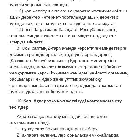
туралы заңнамасын сақтауға;
12) қол жеткізу шектелген ақпаратқа жатқызылмайтын
ашық деректер интернет-порталында ашық деректер
түріндегі ақпаратты тұрақты негізде орналастыруға;
13) осы Заңда және Қазақстан Республикасының
заңнамасында көзделген өзге де міндеттерді жүзеге
асыруға міндетті.
3. Осы баптың 2-тармағында көрсетілген міндеттерге
қосымша ретінде орталық атқарушы органдардың
(Қазақстан Республикасының Қорғаныс министрлігін
қоспағанда), мемлекеттік қызмет істері және сыбайлас
жемқорлыққа қарсы іс-қимыл жөніндегі уәкілетті органның
басшылары, әкімдер және ұлттық жоғары оқу
орындарының басшылары халық алдында атқарылған
жұмыс туралы есеп беруге міндетті.
10-бап. Ақпаратқа қол жеткізуді қамтамасыз ету
тәсілдері
Ақпаратқа қол жеткізу мынадай тәсілдермен
қамтамасыз етіледі:
1) сұрау салу бойынша ақпаратты беру;
2) ақпарат иеленушілер орналасқан үй-жайларда