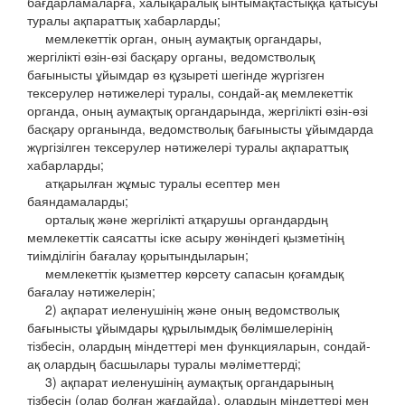
бағдарламаларға, халықаралық ынтымақтастыққа қатысуы
туралы ақпараттық хабарларды;
мемлекеттік орган, оның аумақтық органдары,
жергілікті өзін-өзі басқару органы, ведомстволық
бағынысты ұйымдар өз құзыреті шегінде жүргізген
тексерулер нәтижелері туралы, сондай-ақ мемлекеттік
органда, оның аумақтық органдарында, жергілікті өзін-өзі
басқару органында, ведомстволық бағынысты ұйымдарда
жүргізілген тексерулер нәтижелері туралы ақпараттық
хабарларды;
атқарылған жұмыс туралы есептер мен
баяндамаларды;
орталық және жергілікті атқарушы органдардың
мемлекеттік саясатты іске асыру жөніндегі қызметінің
тиімділігін бағалау қорытындыларын;
мемлекеттік қызметтер көрсету сапасын қоғамдық
бағалау нәтижелерін;
2) ақпарат иеленушінің және оның ведомстволық
бағынысты ұйымдары құрылымдық бөлімшелерінің
тізбесін, олардың міндеттері мен функцияларын, сондай-
ақ олардың басшылары туралы мәліметтерді;
3) ақпарат иеленушінің аумақтық органдарының
тізбесін (олар болған жағдайда), олардың міндеттері мен