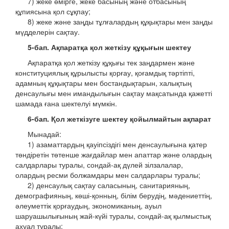
7) жеке өмірге, жеке басының және отбасының
құпиясына қол сұқпау;
8) жеке және заңды тұлғалардың құқықтары мен заңды
мүдделерін сақтау.
5-бап. Ақпаратқа қол жеткізу құқығын шектеу
Ақпаратқа қол жеткізу құқығы тек заңдармен және
конституциялық құрылысты қорғау, қоғамдық тәртіпті,
адамның құқықтары мен бостандықтарын, халықтың
денсаулығы мен имандылығын сақтау мақсатында қажетті
шамада ғана шектелуі мүмкін.
6-бап. Қол жеткізуге шектеу қойылмайтын ақпарат
Мынадай:
1) азаматтардың қауіпсіздігі мен денсаулығына қатер
төндіретін төтенше жағдайлар мен апаттар және олардың
салдарлары туралы, сондай-ақ дүлей зілзалалар,
олардың ресми болжамдары мен салдарлары туралы;
2) денсаулық сақтау саласының, санитарияның,
демографияның, көші-қонның, білім берудің, мәдениеттің,
әлеуметтік қорғаудың, экономиканың, ауыл
шаруашылығының жай-күйі туралы, сондай-ақ қылмыстық
ахуал туралы;