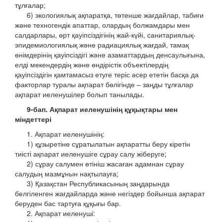
тұлғалар;
6) экологиялық ақпаратқа, төтенше жағдайлар, табиғи
және техногендік апаттар, олардың болжамдары мен
салдарлары, өрт қауіпсіздігінің жай-күйі, санитариялық-
эпидемиологиялық және радиациялық жағдай, тамақ
өнімдерінің қауіпсіздігі және азаматтардың денсаулығына,
елді мекендердің және өндірістік объектілердің
қауіпсіздігін қамтамасыз етуге теріс әсер ететін басқа да
факторлар туралы ақпарат бөлігінде – заңды тұлғалар
ақпарат иеленушілер болып танылады.
9-бап. Ақпарат иеленушінің құқықтары мен
міндеттері
1. Ақпарат иеленушінің:
1) құзыретіне сұратылатын ақпаратты беру кіретін
тиісті ақпарат иеленушіге сұрау салу жіберуге;
2) сұрау салумен өтініш жасаған адамнан сұрау
салудың мазмұнын нақтылауға;
3) Қазақстан Республикасының заңдарында
белгіленген жағдайларда және негіздер бойынша ақпарат
беруден бас тартуға құқығы бар.
2. Ақпарат иеленуші: