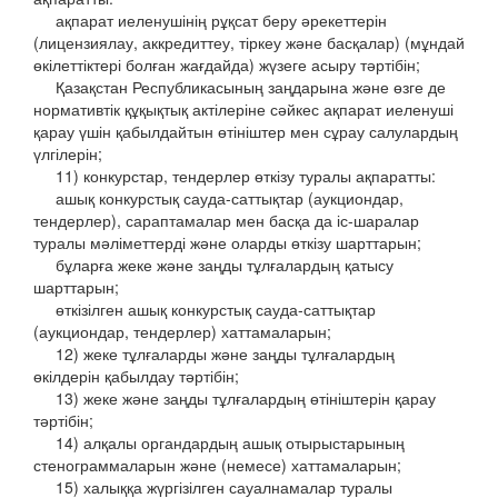
ақпарат иеленушінің рұқсат беру әрекеттерін
(лицензиялау, аккредиттеу, тіркеу және басқалар) (мұндай
өкілеттіктері болған жағдайда) жүзеге асыру тәртібін;
Қазақстан Республикасының заңдарына және өзге де
нормативтік құқықтық актілеріне сәйкес ақпарат иеленуші
қарау үшін қабылдайтын өтініштер мен сұрау салулардың
үлгілерін;
11) конкурстар, тендерлер өткізу туралы ақпаратты:
ашық конкурстық сауда-саттықтар (аукциондар,
тендерлер), сараптамалар мен басқа да іс-шаралар
туралы мәліметтерді және оларды өткізу шарттарын;
бұларға жеке және заңды тұлғалардың қатысу
шарттарын;
өткізілген ашық конкурстық сауда-саттықтар
(аукциондар, тендерлер) хаттамаларын;
12) жеке тұлғаларды және заңды тұлғалардың
өкілдерін қабылдау тәртібін;
13) жеке және заңды тұлғалардың өтініштерін қарау
тәртібін;
14) алқалы органдардың ашық отырыстарының
стенограммаларын және (немесе) хаттамаларын;
15) халыққа жүргізілген сауалнамалар туралы