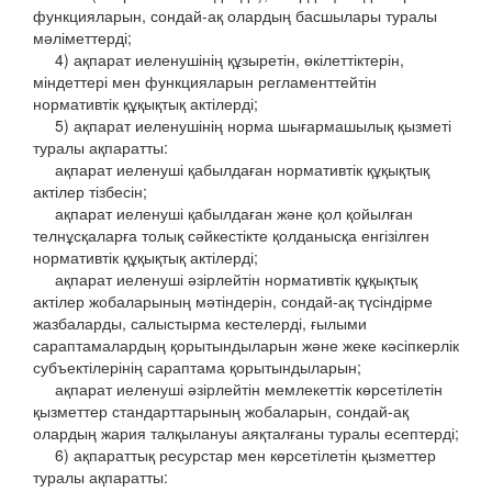
функцияларын, сондай-ақ олардың басшылары туралы
мәліметтерді;
4) ақпарат иеленушінің құзыретін, өкілеттіктерін,
міндеттері мен функцияларын регламенттейтін
нормативтік құқықтық актілерді;
5) ақпарат иеленушінің норма шығармашылық қызметі
туралы ақпаратты:
ақпарат иеленуші қабылдаған нормативтік құқықтық
актілер тізбесін;
ақпарат иеленуші қабылдаған және қол қойылған
телнұсқаларға толық сәйкестікте қолданысқа енгізілген
нормативтік құқықтық актілерді;
ақпарат иеленуші әзірлейтін нормативтік құқықтық
актілер жобаларының мәтіндерін, сондай-ақ түсіндірме
жазбаларды, салыстырма кестелерді, ғылыми
сараптамалардың қорытындыларын және жеке кәсіпкерлік
субъектілерінің сараптама қорытындыларын;
ақпарат иеленуші әзірлейтін мемлекеттік көрсетілетін
қызметтер стандарттарының жобаларын, сондай-ақ
олардың жария талқылануы аяқталғаны туралы есептерді;
6) ақпараттық ресурстар мен көрсетілетін қызметтер
туралы ақпаратты: