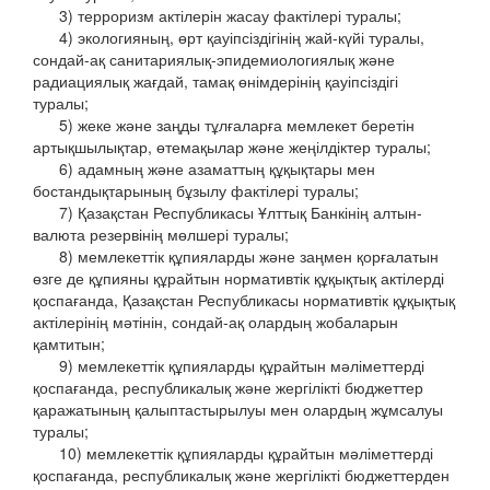
3) терроризм актілерін жасау фактілері туралы;
4) экологияның, өрт қауіпсіздігінің жай-күйі туралы,
сондай-ақ санитариялық-эпидемиологиялық және
радиациялық жағдай, тамақ өнімдерінің қауіпсіздігі
туралы;
5) жеке және заңды тұлғаларға мемлекет беретін
артықшылықтар, өтемақылар және жеңілдіктер туралы;
6) адамның және азаматтың құқықтары мен
бостандықтарының бұзылу фактілері туралы;
7) Қазақстан Республикасы Ұлттық Банкінің алтын-
валюта резервінің мөлшері туралы;
8) мемлекеттік құпияларды және заңмен қорғалатын
өзге де құпияны құрайтын нормативтік құқықтық актілерді
қоспағанда, Қазақстан Республикасы нормативтік құқықтық
актілерінің мәтінін, сондай-ақ олардың жобаларын
қамтитын;
9) мемлекеттік құпияларды құрайтын мәліметтерді
қоспағанда, республикалық және жергілікті бюджеттер
қаражатының қалыптастырылуы мен олардың жұмсалуы
туралы;
10) мемлекеттік құпияларды құрайтын мәліметтерді
қоспағанда, республикалық және жергілікті бюджеттерден