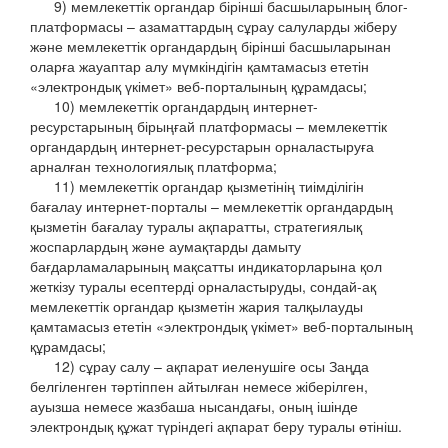
9) мемлекеттік органдар бірінші басшыларының блог-
платформасы – азаматтардың сұрау салуларды жіберу
және мемлекеттік органдардың бірінші басшыларынан
оларға жауаптар алу мүмкіндігін қамтамасыз ететін
«электрондық үкімет» веб-порталының құрамдасы;
10) мемлекеттік органдардың интернет-
ресурстарының бірыңғай платформасы – мемлекеттік
органдардың интернет-ресурстарын орналастыруға
арналған технологиялық платформа;
11) мемлекеттік органдар қызметінің тиімділігін
бағалау интернет-порталы – мемлекеттік органдардың
қызметін бағалау туралы ақпаратты, стратегиялық
жоспарлардың және аумақтарды дамыту
бағдарламаларының мақсатты индикаторларына қол
жеткізу туралы есептерді орналастыруды, сондай-ақ
мемлекеттік органдар қызметін жария талқылауды
қамтамасыз ететін «электрондық үкімет» веб-порталының
құрамдасы;
12) сұрау салу – ақпарат иеленушіге осы Заңда
белгіленген тәртіппен айтылған немесе жіберілген,
ауызша немесе жазбаша нысандағы, оның ішінде
электрондық құжат түріндегі ақпарат беру туралы өтініш.