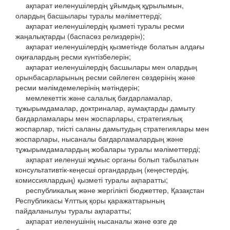
ақпарат иеленушілердің ұйымдық құрылымын,
олардың басшылары туралы мәліметтерді;
ақпарат иеленушілердің қызметі туралы ресми
жаңалықтарды (баспасөз релиздерін);
ақпарат иеленушілердің қызметінде болатын алдағы
оқиғалардың ресми күнтізбелерін;
ақпарат иеленушілердің басшылары мен олардың
орынбасарларының ресми сөйлеген сөздерінің және
ресми мәлімдемелерінің мәтіндерін;
мемлекеттік және салалық бағдарламалар,
тұжырымдамалар, доктриналар, аумақтарды дамыту
бағдарламалары мен жоспарлары, стратегиялық
жоспарлар, тиісті саланы дамытудың стратегиялары мен
жоспарлары, нысаналы бағдарламалардың және
тұжырымдамалардың жобалары туралы мәліметтерді;
ақпарат иеленуші жұмыс органы болып табылатын
консультативтік-кеңесші органдардың (кеңестердің,
комиссиялардың) қызметі туралы ақпаратты;
республикалық және жергілікті бюджеттер, Қазақстан
Республикасы Ұлттық қоры қаражаттарының
пайдаланылуы туралы ақпаратты;
ақпарат иеленушінің нысаналы және өзге де