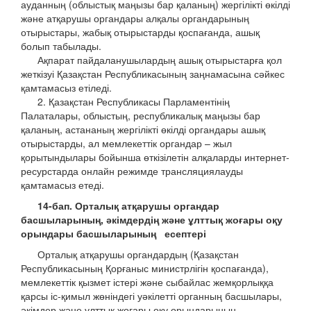
ауданның (облыстық маңызы бар қаланың) жергілікті өкілді
және атқарушы органдары алқалы органдарының
отырыстары, жабық отырыстарды қоспағанда, ашық
болып табылады.
Ақпарат пайдаланушылардың ашық отырыстарға қол
жеткізуі Қазақстан Республикасының заңнамасына сәйкес
қамтамасыз етіледі.
2. Қазақстан Республикасы Парламентінің
Палаталары, облыстың, республикалық маңызы бар
қаланың, астананың жергілікті өкілді органдары ашық
отырыстарды, ал мемлекеттік органдар – жыл
қорытындылары бойынша өткізілетін алқаларды интернет-
ресурстарда онлайн режимде трансляциялауды
қамтамасыз етеді.
14-бап. Орталық атқарушы органдар
басшыларының, әкімдердің
және ұлттық жоғары оқу
орындары басшыларының
есептері
Орталық атқарушы органдардың (Қазақстан
Республикасының Қорғаныс министрлігін қоспағанда),
мемлекеттік қызмет істері және сыбайлас жемқорлыққа
қарсы іс-қимыл жөніндегі уәкілетті органның басшылары,
әкімдер және ұлттық жоғары оқу орындарының