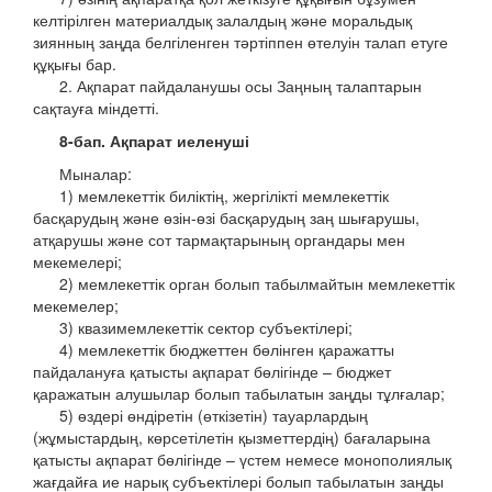
келтірілген материалдық залалдың және моральдық
зиянның заңда белгіленген тәртіппен өтелуін талап етуге
құқығы бар.
2. Ақпарат пайдаланушы осы Заңның талаптарын
сақтауға міндетті.
8-бап. Ақпарат иеленуші
Мыналар:
1) мемлекеттік биліктің, жергілікті мемлекеттік
басқарудың және өзін-өзі басқарудың заң шығарушы,
атқарушы және сот тармақтарының органдары мен
мекемелері;
2) мемлекеттік орган болып табылмайтын мемлекеттік
мекемелер;
3) квазимемлекеттік сектор субъектілері;
4) мемлекеттік бюджеттен бөлінген қаражатты
пайдалануға қатысты ақпарат бөлігінде – бюджет
қаражатын алушылар болып табылатын заңды тұлғалар;
5) өздері өндіретін (өткізетін) тауарлардың
(жұмыстардың, көрсетілетін қызметтердің) бағаларына
қатысты ақпарат бөлігінде – үстем немесе монополиялық
жағдайға ие нарық субъектілері болып табылатын заңды