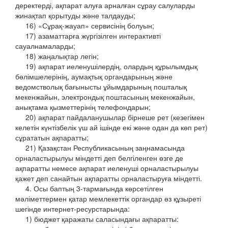
деректерді, ақпарат алуға арналған сұрау салуларды
жинақтап қорытуды және талдауды;
16) «Сұрақ-жауап» сервисінің болуын;
17) азаматтарға жүргізілген интерактивті
сауалнамаларды;
18) жаңалықтар легін;
19) ақпарат иеленушілердің, олардың құрылымдық
бөлімшелерінің, аумақтық органдарының және
ведомстволық бағынысты ұйымдарының пошталық
мекенжайын, электрондық поштасының мекенжайын,
анықтама қызметтерінің телефондарын;
20) ақпарат пайдаланушылар бірнеше рет (кезегімен
келетін күнтізбелік үш ай ішінде екі және одан да көп рет)
сұрататын ақпаратты;
21) Қазақстан Республикасының заңнамасында
орналастырылуы міндетті деп белгіленген өзге де
ақпаратты немесе ақпарат иеленуші орналастырылуы
қажет деп санайтын ақпаратты орналастыруға міндетті.
4. Осы баптың 3-тармағында көрсетілген
мәліметтермен қатар мемлекеттік органдар өз құзыреті
шегінде интернет-ресурстарында:
1) бюджет қаражаты саласындағы ақпаратты: