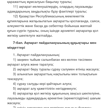
қаражаттың жұмсалуын бақылау туралы;
11) ақпарат иеленушілердің, олардың лауазымды
адамдарының заңдылықты бұзу фактілері туралы;
12) Қазақстан Республикасының мемлекеттік
құпияларына жатқызылатын ақпаратты қоспағанда, саяси,
әлеуметтік және басқа да себептер бойынша жаппай
қуғын-сүргін туралы, оның ішінде архивтегі ақпаратқа қол
жеткізу шектелуге жатпайды.
7-бап. Ақпарат пайдаланушының құқықтары мен
міндеттері
1. Ақпарат пайдаланушының:
1) заңмен тыйым салынбаған кез келген тәсілмен
ақпарат алуға және таратуға;
2) ақпарат беру туралы сұрау салумен өтініш жасауға;
3) алынатын ақпараттың нақтылығы мен толықтығын
тексеруге;
4) сұрау салуды кері қайтарып алуға;
5) ақпарат алу қажеттілігін негіздемеуге;
6) ақпаратқа қол жеткізу құқығының заңсыз шектелуіне,
лауазымды адамдардың әрекетіне (әрекетсіздігіне) шағым
жасауға;
7) өзінің ақпаратқа қол жеткізуге құқығын бұзумен