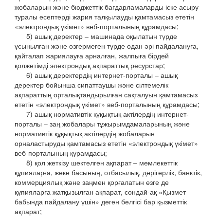
жобаларын және бюджеттік бағдарламаларды іске асыру
туралы есептерді жария талқылауды қамтамасыз ететін
«электрондық үкімет» веб-порталының құрамдасы;
5) ашық деректер – машинада оқылатын түрде
ұсынылған және өзгермеген түрде одан әрі пайдалануға,
қайталап жариялауға арналған, жалпыға бірдей
қолжетімді электрондық ақпараттық ресурстар;
6) ашық деректердің интернет-порталы – ашық
деректер бойынша сипаттаушы және сілтемелік
ақпараттың орталықтандырылған сақталуын қамтамасыз
ететін «электрондық үкімет» веб-порталының құрамдасы;
7) ашық нормативтік құқықтық актілердің интернет-
порталы – заң жобалары тұжырымдамаларының және
нормативтік құқықтық актілердің жобаларын
орналастыруды қамтамасыз ететін «электрондық үкімет»
веб-порталының құрамдасы;
8) қол жеткізу шектелген ақпарат – мемлекеттік
құпияларға, жеке басының, отбасылық, дәрігерлік, банктік,
коммерциялық және заңмен қорғалатын өзге де
құпияларға жатқызылған ақпарат, сондай-ақ «Қызмет
бабында пайдалану үшін» деген белгісі бар қызметтік
ақпарат;