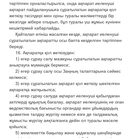
тәртіппен орналастырылса, онда ақпарат иеленуші
ақпарат пайдаланушыға сұратылатын ақпаратқа қол
жеткізу тәсілдері мен орны туралы мәліметтерді бір
мезгілде жібере отырып, бұл туралы үш жұмыс күнінен
кешіктірмей хабарлайды.
Қайталап өтініш жасалған кезде, ақпарат иеленуші
сұратылатын ақпаратты осы бапта көзделген тәртіппен
береді.
16. Ақпаратқа қол жеткізуден:
1) егер сұрау салу мазмұны сұратылатын ақпаратты
анықтауға мүмкіндік бермесе;
2) егер сұрау салу осы Заңның талаптарына сәйкес
келмесе;
3) егер сұратылатын ақпарат қол жеткізу шектелген
ақпаратқа жатқызылса;
4) егер сұрау салуда ақпарат иеленуші қабылдаған
актілерді құқықтық бағалау, ақпарат иеленушінің не оған
ведомстволық бағынысты органдар мен ұйымдардың
қызметіне талдау жүргізу немесе өзге де талдамалық
жұмысты жүргізу аяқталғанға дейін ол туралы мәселе
қойылса;
5) мемлекеттік бақылау және қадағалау шеңберінде