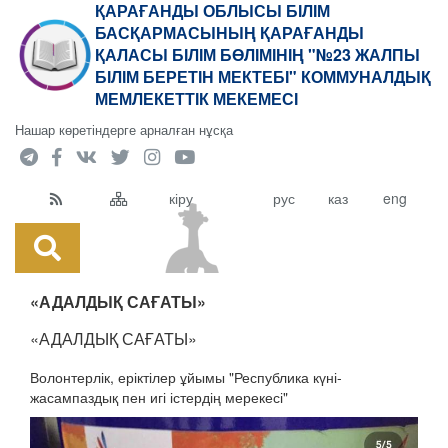
ҚАРАҒАНДЫ ОБЛЫСЫ БІЛІМ
БАСҚАРМАСЫНЫҢ ҚАРАҒАНДЫ
ҚАЛАСЫ БІЛІМ БӨЛІМІНІҢ "№23 ЖАЛПЫ
БІЛІМ БЕРЕТІН МЕКТЕБІ" КОММУНАЛДЫҚ
МЕМЛЕКЕТТІК МЕКЕМЕСІ
Нашар көретіндерге арналған нұсқа
кіру
рус
каз
eng
«АДАЛДЫҚ САҒАТЫ»
«АДАЛДЫҚ САҒАТЫ»
Волонтерлік, еріктілер ұйымы "Республика күні-
жасампаздық пен игі істердің мерекесі"