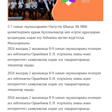
5-7 сынып оқушыларымен Оңтүстік-Шығыс ББ МББ
қызметкерімен құқық бұзушылықтар мен есірткі құралдарын
қолданудың алдын алу бойынша әңгіме жүргізілді.
#балаларжылы
2024 жылдың 2 ақпанында 8-9 сынып оқушыларына полиция
аға лейтенанты Орынбеков Е.Н. есірткінің зияны және
интернеттегі алаяқтықтың алдын алу тақырыптарында
лекциялар оқыды.
2024 жылдың 2 ақпанында 8-9 сынып оқушыларына полиция
аға лейтенанты Орынбеков Е.Н. есірткінің зияны және
интернеттегі алаяқтықтың алдын алу тақырыптарында
лекциялар оқыды.
2024 жылдың 2 ақпанында 8-9 сынып оқушыларына полиция
аға лейтенанты Орынбеков Е.Н. есірткінің зияны және
интернеттегі алаяқтықтың алдын алу тақырыптарында