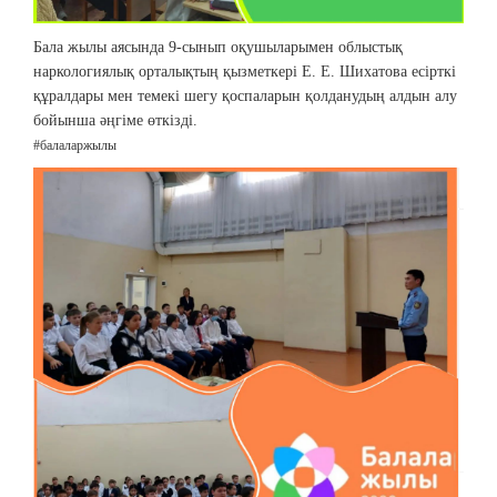
Бала жылы аясында 9-сынып оқушыларымен облыстық
наркологиялық орталықтың қызметкері Е. Е. Шихатова есірткі
құралдары мен темекі шегу қоспаларын қолданудың алдын алу
бойынша әңгіме өткізді.
#балаларжылы