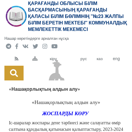
ҚАРАҒАНДЫ ОБЛЫСЫ БІЛІМ
БАСҚАРМАСЫНЫҢ ҚАРАҒАНДЫ
ҚАЛАСЫ БІЛІМ БӨЛІМІНІҢ "№23 ЖАЛПЫ
БІЛІМ БЕРЕТІН МЕКТЕБІ" КОММУНАЛДЫҚ
МЕМЛЕКЕТТІК МЕКЕМЕСІ
Нашар көретіндерге арналған нұсқа
кіру
рус
каз
eng
«Нашақорлықтың алдын алу»
«Нашақорлықтың алдын алу»
ЖОСПАРДЫ КӨРУ
Іс-шаралар жоспары дене тәрбиесі және салауатты өмір
салтына құндылық қатынасын қалыптастыру, 2023-2024