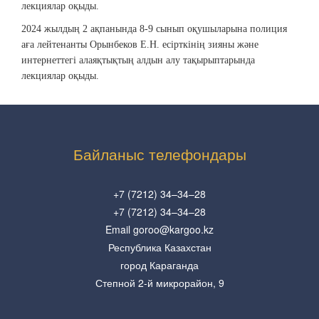
лекциялар оқыды.
2024 жылдың 2 ақпанында 8-9 сынып оқушыларына полиция
аға лейтенанты Орынбеков Е.Н. есірткінің зияны және
интернеттегі алаяқтықтың алдын алу тақырыптарында
лекциялар оқыды.
Байланыс телефондары
+7 (7212) 34–34–28
+7 (7212) 34–34–28
Email goroo@kargoo.kz
Республика Казахстан
город Караганда
Степной 2-й микрорайон, 9