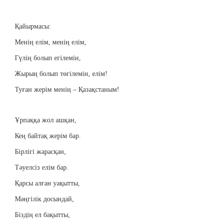
Қайырмасы:
Менің елім, менің елім,
Гүлің болып егілемін,
Жырың болып төгілемін, елім!
Туған жерім менің – Қазақстаным!
Ұрпаққа жол ашқан,
Кең байтақ жерім бар.
Бірлігі жарасқан,
Тәуелсіз елім бар.
Қарсы алған уақытты,
Мәңгілік досындай,
Біздің ел бақытты,