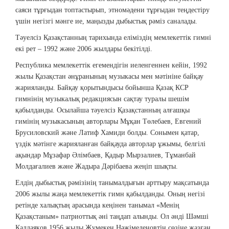
саяси тұрғыдан топтастырып, этномәдени тұрғыдан теңдестіру
үшін негізгі мәнге ие, маңызды дыбыстық рәміз саналады.
Тәуелсіз Қазақстанның тарихында еліміздің мемлекеттік гимні
екі рет – 1992 және 2006 жылдары бекітілді.
Республика мемлекеттік егемендігін иеленгеннен кейін, 1992
жылы Қазақстан әнұранының музыкасы мен мәтініне байқау
жарияланды. Байқау қорытындысы бойынша Қазақ КСР
гимнінің музыкалық редакциясын сақтау туралы шешім
қабылданды. Осылайша тәуелсіз Қазақстанның алғашқы
гимінің музыкасының авторлары Мұқан Төлебаев, Евгений
Брусиловский және Латиф Хамиди болды. Сонымен қатар,
үздік мәтінге жарияланған байқауда авторлар ұжымы, белгілі
ақындар Мұзафар Әлімбаев, Қадыр Мырзалиев, Тұманбай
Молдағалиев және Жадыра Дәрібаева жеңіп шықты.
Елдің дыбыстық рәмізінің танымалдығын арттыру мақсатында
2006 жылы жаңа мемлекеттік гимн қабылданды. Оның негізі
ретінде халықтың арасында кеңінен танымал «Менің
Қазақстаным» патриоттық әні таңдап алынды. Ол әнді Шәмші
Қалдаяқов 1956 жылы Жұмекен Нәжімеденовтің сөзіне жазған