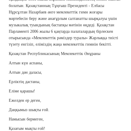
болатын. Қазақстанның Тұңғыш Президенті - Елбасы
Нұрсұлтан Назарбаев әнге мемлекеттік гимн жоғары
мәртебесін беру және анағұрлым салтанатты шырқалуы үшін
музыкалық туындының бастапқы мәтінін өңдеді. Қазақстан
Парламенті 2006 жылы 6 қаңтарда палаталардың бірлескен
отырысында «Мемлекеттік рәміздер туралы» Жарлыққа тиісті
түзету енгізіп, еліміздің жаңа мемлекеттік гимнін бекітті.
Қазақстан Республикасының Мемлекеттік Әнұраны
Алтын күн аспаны,
Алтын дән даласы,
Ерліктің дастаны,
Еліме қарашы!
Ежелден ер деген,
Даңқымыз шықты ғой.
Намысын бермеген,
Қазағым мықты ғой!