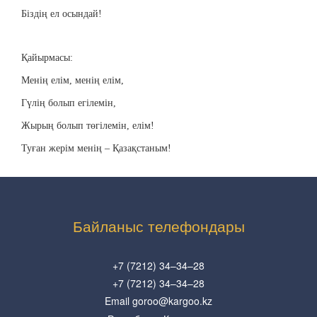
Біздің ел осындай!
Қайырмасы:
Менің елім, менің елім,
Гүлің болып егілемін,
Жырың болып төгілемін, елім!
Туған жерім менің – Қазақстаным!
Байланыс телефондары
+7 (7212) 34–34–28
+7 (7212) 34–34–28
Email goroo@kargoo.kz