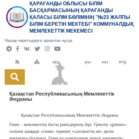
ҚАРАҒАНДЫ ОБЛЫСЫ БІЛІМ
БАСҚАРМАСЫНЫҢ ҚАРАҒАНДЫ
ҚАЛАСЫ БІЛІМ БӨЛІМІНІҢ "№23 ЖАЛПЫ
БІЛІМ БЕРЕТІН МЕКТЕБІ" КОММУНАЛДЫҚ
МЕМЛЕКЕТТІК МЕКЕМЕСІ
Нашар көретіндерге арналған нұсқа
кіру
рус
каз
eng
Қазақстан Республикасының Мемлекеттік
Әнұраны
Қазақстан Республикасының Мемлекеттік Әнұраны
Гимн – мемлекеттің басты рәміздерінің бірі. Гректің «gimneo»
сөзінен шыққан «гимн» термині «салтанатты ән» деген
мағынаны білдіреді. Гимн ел азаматтарын тиімді әлеуметтік-