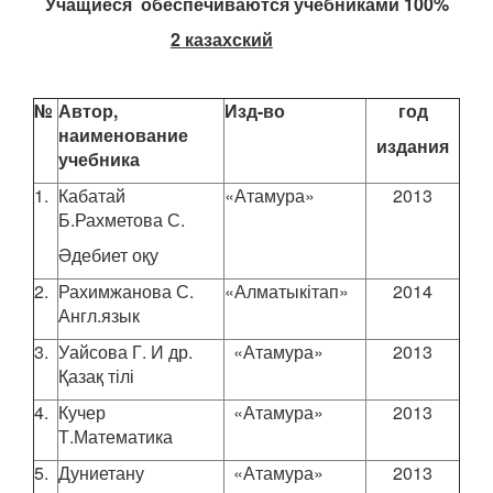
Учащиеся обеспечиваются учебниками 100
%
2 казахский
№
Автор,
Изд-во
год
наименование
издания
учебника
1.
Кабатай
«Атамура»
2013
Б.Рахметова С.
Әдебиет оқу
2.
Рахимжанова С.
«Алматыкітап»
2014
Англ.язык
3.
Уайсова Г. И др.
«Атамура»
2013
Қазақ тілі
4.
Кучер
«Атамура»
2013
Т.Математика
5.
Дуниетану
«Атамура»
2013