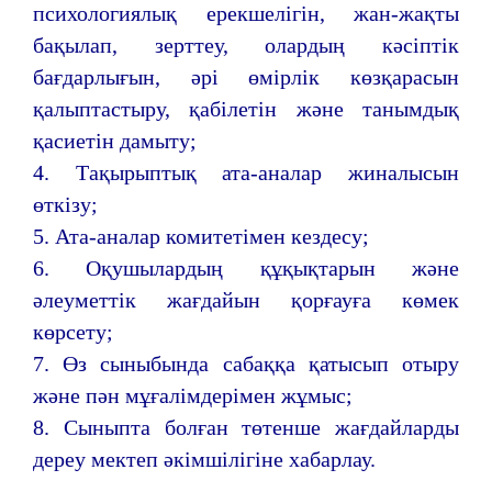
психологиялық ерекшелігін, жан-жақты
бақылап, зерттеу, олардың кәсіптік
бағдарлығын, әрі өмірлік көзқарасын
қалыптастыру, қабілетін және танымдық
қасиетін дамыту;
4. Тақырыптық ата-аналар жиналысын
өткізу;
5. Ата-аналар комитетімен кездесу;
6. Оқушылардың құқықтарын және
әлеуметтік жағдайын қорғауға көмек
көрсету;
7. Өз сыныбында сабаққа қатысып отыру
және пән мұғалімдерімен жұмыс;
8. Сыныпта болған төтенше жағдайларды
дереу мектеп әкімшілігіне хабарлау.