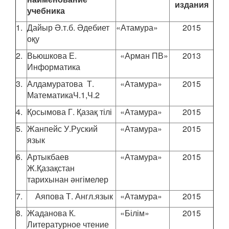
издания
учебника
1.
Дайыр Ә.т.б. Әдебиет
«Атамура»
2015
оқу
2.
Вьюшкова Е.
«Арман ПВ»
2013
Информатика
3.
Алдамуратова Т.
«Атамура»
2015
МатематикаЧ.1,Ч.2
4.
Қосымова Г. Қазақ тілі
«Атамура»
2015
5.
Жанпейс У.Руский
«Атамура»
2015
язык
6.
Артыкбаев
«Атамура»
2015
Ж.Қазақстан
тарихынан әнгімелер
7.
Аяпова Т. Англ.язык
«Атамура»
2015
8.
Жаданова К.
«Білім»
2015
Литературное чтение