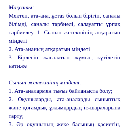
Мақсаты:
Мектеп, ата-ана, ұстаз болып бірігіп, сапалы
білімді, саналы тәрбиелі, салауатты ұрпақ
тәрбиелеу. 1. Сынып жетекшінің атқаратын
міндеті
2. Ата-ананың атқаратын міндеті
3. Бірлесіп жасалатын жұмыс, күтілетін
нәтиже
Сынып жетекшінің міндеті:
1. Ата-аналармен тығыз байланыста болу;
2. Оқушыларды, ата-аналарды сыныптық
және қоғамдық ұжымдардың іс-шараларына
тарту;
3. Әр оқушының жеке басының қасиетін,