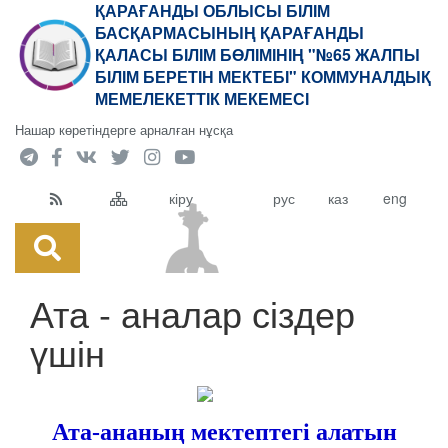
ҚАРАҒАНДЫ ОБЛЫСЫ БІЛІМ
БАСҚАРМАСЫНЫҢ ҚАРАҒАНДЫ
ҚАЛАСЫ БІЛІМ БӨЛІМІНІҢ "№65 ЖАЛПЫ
БІЛІМ БЕРЕТІН МЕКТЕБІ" КОММУНАЛДЫҚ
МЕМЕЛЕКЕТТІК МЕКЕМЕСІ
Нашар көретіндерге арналған нұсқа
кіру
рус
каз
eng
Ата - аналар сіздер
үшін
Ата-ананың мектептегі алатын