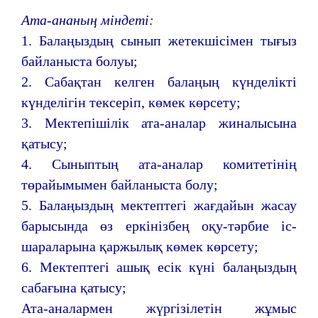
Ата-ананың міндеті:
1. Балаңыздың сынып жетекшісімен тығыз
байланыста болуы;
2. Сабақтан келген балаңың күнделікті
күнделігін тексеріп, көмек көрсету;
3. Мектепішілік ата-аналар жиналысына
қатысу;
4. Сыныптың ата-аналар комитетінің
төрайымымен байланыста болу;
5. Балаңыздың мектептегі жағдайын жасау
барысында өз еркінізбең оқу-тәрбие іс-
шараларына қаржылық көмек көрсету;
6. Мектептегі ашық есік күні балаңыздың
сабағына қатысу;
Ата-аналармен жүргізілетін жұмыс