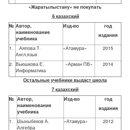
«Жаратылыстану» не покупать
6 казахский
№
Автор,
Изд-во
год
наименование
издания
учебника
1.
Аяпова Т.
«Атамура»
2015
Англ.язык
2.
Вьюшкова Е.
«Арман ПВ»
2014
Информатика
Остальные учебники выдаст школа
7 казахский
№
Автор,
Изд-во
год
наименование
издания
учебника
1.
Шыныбеков А.
«Атамура»
2012
Алгебра