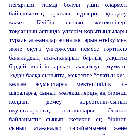
неғұрлым тиімді болуы үшін олармен
байланыстың әрқилы түрлерін қолдану
қажет. Кейбір сынып жетекшілері
тоқсанның аяғында үлгерім қорытындылары
туралы ата-аналар жиналыстарын өткізуімен
және оқуға үлгермеуші немесе тәртіпсіз
балалардың ата-аналарын барлық уақытта
бірдей келісіп әрекет жасамауы мүмкін.
Бұдан басқа сыныпта, мектепте болатын кез-
келген жұмыстарға мектепішілік іс-
шараларға, сынып жетекшілердің ең бірінші
қолдап, демеу көрсететін-сынып
оқушыларының ата-аналары. Осыған
байланысты сынып жетекші ең бірінші
сынып ата-аналар төрайымымен және