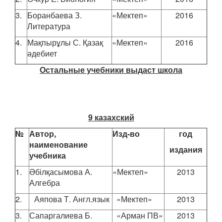
3.
Боранбаева З.
«Мектеп»
2016
Литература
4.
Мақпырұлы С. Қазақ
«Мектеп»
2016
әдебиет
Остальные учебники выдаст школа
9 казахский
№
Автор,
Изд-во
год
наименование
издания
учебника
1.
Әбілқасымова А.
«Мектеп»
2013
Алгебра
2.
Аяпова Т. Англ.язык
«Мектеп»
2013
3.
Сапаргалиева Б.
«Арман ПВ»
2013