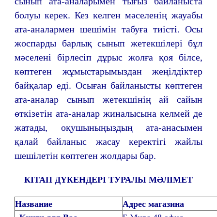
сынып ата-аналарымен тығыз байланыста
болуы керек. Кез келген мәселенің жауабы
ата-аналармен шешімін табуға тиісті. Осы
жоспарды барлық сынып жетекшілері бұл
мәселені бірлесіп дұрыс жолға қоя білсе,
көптеген жұмыстарымыздан жеңілдіктер
байқалар еді. Осыған байланысты көптеген
ата-аналар сынып жетекшінің ай сайын
өткізетін ата-аналар жиналысына келмей де
жатады, оқушыныңыздың ата-анасымен
қалай байланыс жасау керектігі жайлы
шешілетін көптеген жолдары бар.
КІТАП ДҮКЕНДЕРІ ТУРАЛЫ МӘЛІМЕТ
Название
Адрес магазина