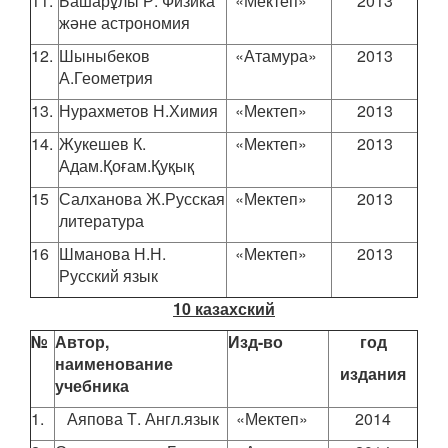
11.
Башарұлы Р. Физика
«Мектеп»
2013
және астрономия
12.
Шыныбеков
«Атамура»
2013
А.Геометрия
13.
Нурахметов Н.Химия
«Мектеп»
2013
14.
Жукешев К.
«Мектеп»
2013
Адам.Қоғам.Қуқық
15
Салханова Ж.Русская
«Мектеп»
2013
литература
16
Шманова Н.Н.
«Мектеп»
2013
Русский язык
10 казахский
№
Автор,
Изд-во
год
наименование
издания
учебника
1.
Аяпова Т. Англ.язык
«Мектеп»
2014