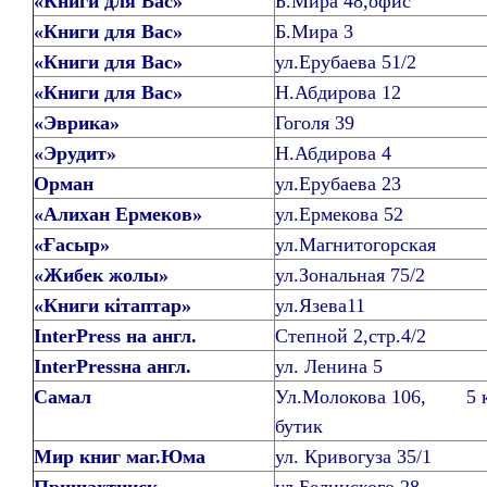
«Книги для Вас»
Б.Мира 48,офис
«Книги для Вас»
Б.Мира 3
«Книги для Вас»
ул.Ерубаева 51/2
«Книги для Вас»
Н.Абдирова 12
«Эврика»
Гоголя 39
«Эрудит»
Н.Абдирова 4
Орман
ул.Ерубаева 23
«Алихан Ермеков»
ул.Ермекова 52
«Ғасыр»
ул.Магнитогорская
«Жибек жолы»
ул.Зональная 75/2
«Книги кітаптар»
ул.Язева11
InterPress
на англ.
Степной 2,стр.4/2
InterPress
на англ.
ул. Ленина 5
Самал
Ул.Молокова 106, 5 к
бутик
Мир книг маг.Юма
ул. Кривогуза 35/1