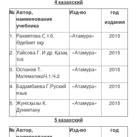
4 казахский
№
Автор,
Изд-во
год
наименование
издания
учебника
1.
Рахметова С.т.б.
«Атамура»
2015
Әдебиет оқу
2.
Уайсова Г. И др. Қазақ
«Атамура»
2015
тілі
3.
Оспанов Т.
«Атамура»
2015
МатематикаЧ.1,Ч.2
4.
Бадамбаева Г.Руский
«Атамура»
2015
язык
5.
Жунісқызы К.
«Атамура»
2015
Дуниетану
5 казахский
№
Автор,
Изд-во
год
наименование