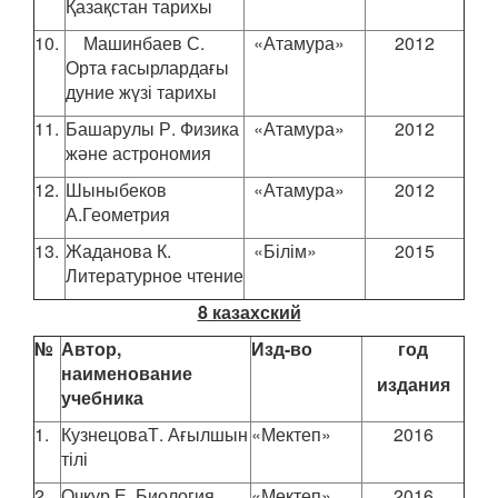
Қазақстан тарихы
10.
Машинбаев С.
«Атамура»
2012
Орта ғасырлардағы
дуние жүзі тарихы
11.
Башарулы Р. Физика
«Атамура»
2012
және астрономия
12.
Шыныбеков
«Атамура»
2012
А.Геометрия
13.
Жаданова К.
«Білім»
2015
Литературное чтение
8 казахский
№
Автор,
Изд-во
год
наименование
издания
учебника
1.
КузнецоваТ. Ағылшын
«Мектеп»
2016
тілі
2.
Очкур Е. Биология
«Мектеп»
2016