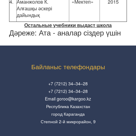
4.
Аманжолов К.
«Мектеп»
2015
Алғашқы әскері
дайындық
Остальные учебники выдаст школа
Дәреже:
Ата - аналар сіздер үшін
Байланыс телефондары
+7 (7212) 34–34–28
+7 (7212) 34–34–28
Email goroo@kargoo.kz
Республика Казахстан
город Караганда
Степной 2-й микрорайон, 9