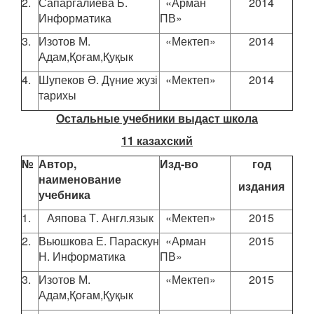
2.
Сапаргалиева Б.
«Арман
2014
Информатика
ПВ»
3.
Изотов М.
«Мектеп»
2014
Адам,Қоғам,Қуқык
4.
Шупеков Ә. Дүние жузі
«Мектеп»
2014
тарихы
Остальные учебники выдаст школа
11 казахский
№
Автор,
Изд-во
год
наименование
издания
учебника
1.
Аяпова Т. Англ.язык
«Мектеп»
2015
2.
Вьюшкова Е. Параскун
«Арман
2015
Н. Информатика
ПВ»
3.
Изотов М.
«Мектеп»
2015
Адам,Қоғам,Қуқык