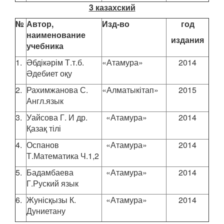
3 казахский
№
Автор,
Изд-во
год
наименование
издания
учебника
1.
Әбдікәрім Т.т.б.
«Атамура»
2014
Әдебиет оқу
2.
Рахимжанова С.
«Алматыкітап»
2015
Англ.язык
3.
Уайсова Г. И др.
«Атамура»
2014
Қазақ тілі
4.
Оспанов
«Атамура»
2014
Т.Математика Ч.1,2
5.
Бадамбаева
«Атамура»
2014
Г.Руский язык
6.
Жунісқызы К.
«Атамура»
2014
Дуниетану