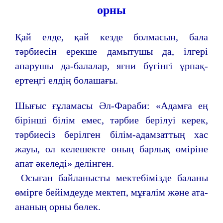
орны
Қай елде, қай кезде болмасын, бала
тәрбиесін ерекше дамытушы да, ілгері
апарушы да-балалар, яғни бүгінгі ұрпақ-
ертеңгі елдің болашағы.
Шығыс ғұламасы Әл-Фараби: «Адамға ең
бірінші білім емес, тәрбие берілуі керек,
тәрбиесіз берілген білім-адамзаттың хас
жауы, ол келешекте оның барлық өміріне
апат әкеледі» делінген.
Осыған байланысты мектебімізде баланы
өмірге бейімдеуде мектеп, мұғалім және ата-
ананың орны бөлек.