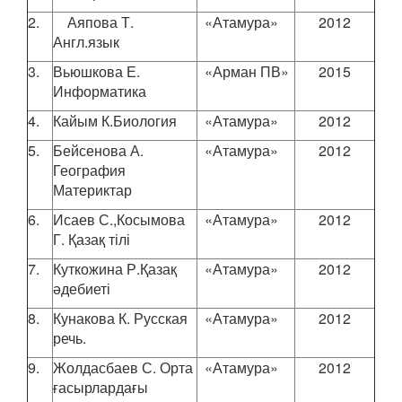
2.
Аяпова Т.
«Атамура»
2012
Англ.язык
3.
Вьюшкова Е.
«Арман ПВ»
2015
Информатика
4.
Кайым К.Биология
«Атамура»
2012
5.
Бейсенова А.
«Атамура»
2012
География
Материктар
6.
Исаев С.,Косымова
«Атамура»
2012
Г. Қазақ тілі
7.
Куткожина Р.Қазақ
«Атамура»
2012
әдебиеті
8.
Кунакова К. Русская
«Атамура»
2012
речь.
9.
Жолдасбаев С. Орта
«Атамура»
2012
ғасырлардағы