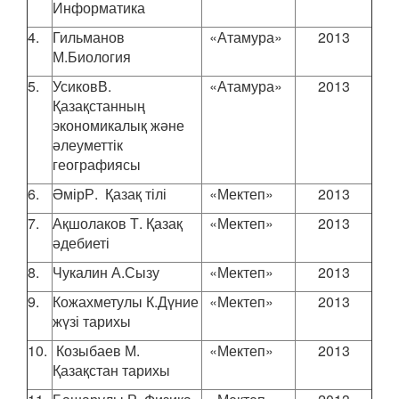
Информатика
4.
Гильманов
«Атамура»
2013
М.Биология
5.
УсиковВ.
«Атамура»
2013
Қазақстанның
экономикалық және
әлеуметтік
географиясы
6.
ӘмірР. Қазақ тілі
«Мектеп»
2013
7.
Ақшолаков Т. Қазақ
«Мектеп»
2013
әдебиеті
8.
Чукалин А.Сызу
«Мектеп»
2013
9.
Кожахметулы К.Дүние
«Мектеп»
2013
жүзі тарихы
10.
Козыбаев М.
«Мектеп»
2013
Қазақстан тарихы