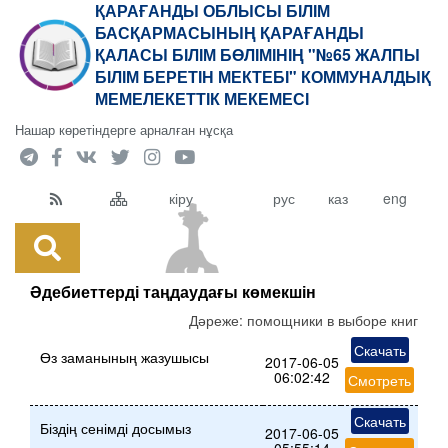
ҚАРАҒАНДЫ ОБЛЫСЫ БІЛІМ
БАСҚАРМАСЫНЫҢ ҚАРАҒАНДЫ
ҚАЛАСЫ БІЛІМ БӨЛІМІНІҢ "№65 ЖАЛПЫ
БІЛІМ БЕРЕТІН МЕКТЕБІ" КОММУНАЛДЫҚ
МЕМЕЛЕКЕТТІК МЕКЕМЕСІ
Нашар көретіндерге арналған нұсқа
кіру
рус
каз
eng
Әдебиеттерді таңдаудағы көмекшін
Дәреже:
помощники в выборе книг
Скачать
Өз заманының жазушысы
2017-06-05
06:02:42
Смотреть
Скачать
Біздің сенімді досымыз
2017-06-05