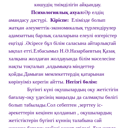
көшудің тиімділігін айқындау.
Психологиялық ахуал:
Әр елдің
амандасу дәстүрі.
Кіріспе:
Елімізде болып
жатқан әлеуметтік-экономикалық түрлендірулер
адамзаттың барлық салаларына елеулі өзгерістер
еңгізді .Әсіресе бұл білім саласына айтарлықтай
ықпал етті.Елбасымыз Н.Ә.Назарбаевтың Қазақ
халқына жолдаған жолдауында білім мәселесіне
нақты тоқталып ,алдымықға
міндеттер
қойды.Дамыған мемлекеттердің қатарынан
көрінуіміз керегін айтты.
Негізгі бөлім:
Бүгінгі күні оқушылардың оқу жетістігін
бағалау-оқу үдесінің маңызды да салмақты бөлігі
болып табылады.Сол себептен ,зерттеу іс-
әрекеттерін кеңінен қолданып , оқушылардың
жетістіктерін бүгінгі күннің талабына сай