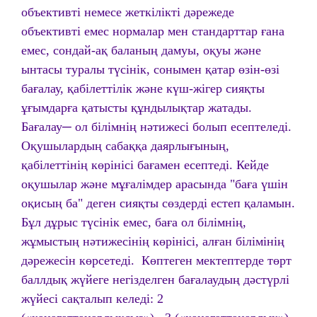
объективті немесе жеткілікті дәрежеде
объективті емес нормалар мен стандарттар ғана
емес, сондай-ақ баланың дамуы, оқуы және
ынтасы туралы түсінік, сонымен қатар өзін-өзі
бағалау, қабілеттілік және күш-жігер сияқты
ұғымдарға қатысты құндылықтар жатады.
Бағалау─ ол білімнің нәтижесі болып есептеледі.
Оқушылардың сабаққа даярлығының,
қабілеттінің көрінісі бағамен есептеді. Кейде
оқушылар және мұғалімдер арасында "баға үшін
оқисың ба" деген сияқты сөздерді естеп қаламын.
Бұл дұрыс түсінік емес, баға ол білімнің,
жұмыстың нәтижесінің көрінісі, алған білімінің
дәрежесін көрсетеді. Көптеген мектептерде төрт
баллдық жүйеге негізделген бағалаудың дәстүрлі
жүйесі сақталып келеді: 2