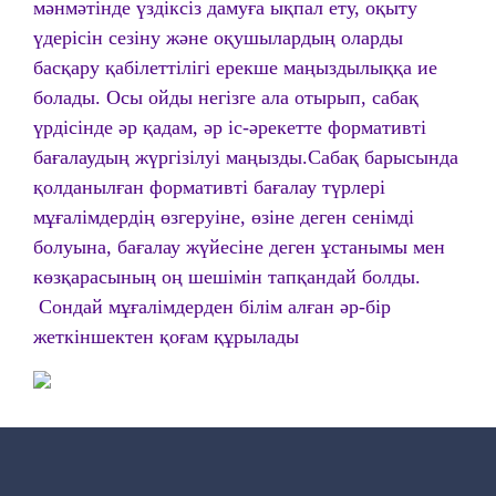
мәнмәтінде үздіксіз дамуға ықпал ету, оқыту
үдерісін сезіну және оқушылардың оларды
басқару қабілеттілігі ерекше маңыздылыққа ие
болады. Осы ойды негізге ала отырып, сабақ
үрдісінде әр қадам, әр іс-әрекетте формативті
бағалаудың жүргізілуі маңызды.Сабақ барысында
қолданылған формативті бағалау түрлері
мұғалімдердің өзгеруіне, өзіне деген сенімді
болуына, бағалау жүйесіне деген ұстанымы мен
көзқарасының оң шешімін тапқандай болды.
Сондай мұғалімдерден білім алған әр-бір
жеткіншектен қоғам құрылады