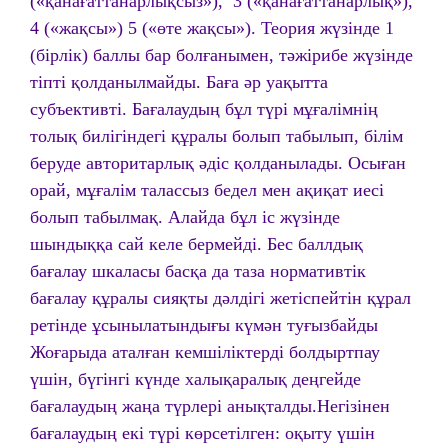
(«қанағаттанарлықсыз»), 3 («қанағаттанарлық»),
4 («жақсы») 5 («өте жақсы»). Теория жүзінде 1
(бірлік) баллы бар болғанымен, тәжірибе жүзінде
тіпті қолданылмайды. Баға әр уақытта
субъективті. Бағалаудың бұл түрі мұғалімнің
толық билігіндегі құралы болып табылып, білім
беруде авторитарлық әдіс қолданылады. Осыған
орай, мұғалім талассыз бедел мен ақиқат иесі
болып табылмақ. Алайда бұл іс жүзінде
шындыққа сай келе бермейді. Бес баллдық
бағалау шкаласы басқа да таза нормативтік
бағалау құралы сияқты дәлдігі жетіспейтін құрал
ретінде ұсынылатындығы күмән туғызбайды
Жоғарыда аталған кемшіліктерді болдыртпау
үшін, бүгінгі күнде халықаралық деңгейде
бағалаудың жаңа түрлері анықталды.Негізінен
бағалаудың екі түрі көрсетілген: оқыту үшін