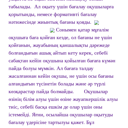
табылады. Ал оқыту үшін бағалау оқушыларға
қорытынды, немесе формативті бағалау
нәтижесінде жиынтық бағаны қояды.
Сонымен қатар мұғалім
оқушыға баға қойған кезде, ол бағаны не үшін
қойғанын, жауабының қаншалықты дәрежеде
болғандығын ашық айтып кету керек, себебі
сабақтан кейін оқушына қойылған бағаға күмән
пайда болуы мүмкін. Ал бағаға талдау
жасалғаннан кейін оқушы, не үшін осы бағаны
алғандығын түсінетін болады және әр түрлі
көзқарастар пайда болмайды. Оқушылар
өзінің білім алуы үшін өзіне жауапкершілік алуы
тиіс, себебі басқа ешкім де олар үшін оны
істемейді. Яғни, осылайша оқушылар оқытуды
бағалау үдерісіне тартылуы қажет. Бұл