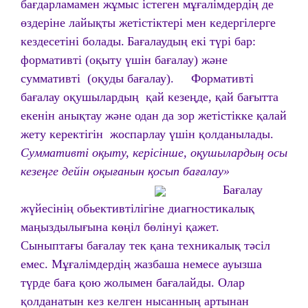
бағдарламамен жұмыс істеген мұғалімдердің де
өздеріне лайықты жетістіктері мен кедергілерге
кездесетіні болады.
Бағалаудың екі түрі бар:
формативті (оқыту үшін бағалау) және
суммативті (оқуды бағалау).
Формативті
бағалау оқушылардың қай кезеңде, қай бағытта
екенін анықтау және одан да зор жетістікке қалай
жету керектігін жоспарлау үшін қолданылады.
Суммативті оқыту, керісінше, оқушылардың осы
кезеңге дейін оқығанын қосып бағалау»
Бағалау
жүйесінің обьективтілігіне диагностикалық
маңыздылығына көңіл бөлінуі қажет.
Сыныптағы бағалау тек қана техникалық тәсіл
емес. Мұғалімдердің жазбаша немесе ауызша
түрде баға қою жолымен бағалайды. Олар
қолданатын кез келген нысанның артынан