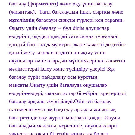
бағалау (формативті) және оқу үшін бағалау
(жиынтық). Тағы бағалаудың ішкі, сыртқы және
мұғалімнің бағалауы сияқты түрлері кең тараған.
Оқыту үшін бағалау ─ бұл білім алушылар
өздерінің оқудың қандай сатысында тұрғанын,
қандай бағытта даму керек және қажетті деңгейге
қалай жету керек екендігін анықтау үшін
оқушылар және олардың мұғалімдері қолданатын
мәліметтерді іздеу және түсіндіру үдерісі Бұл
бағалау түрін пайдалану осы курстың
мақсаты.Оқыту үшін бағалауда оқушылар
өздерін-өздері, сыныптастар бір-бірін, критериялі
бағалау арқылы жүргізіледі.Өзін-өзі бағалау
нәтижесін мұғалім бақылау арқылы жиынтық
баға ретінде оқу журналына баға қояды. Оқуды
бағалаудың мақсаты, керісінше, оқушы қазіргі
уақытта не оқып білгенін жинақтау болып