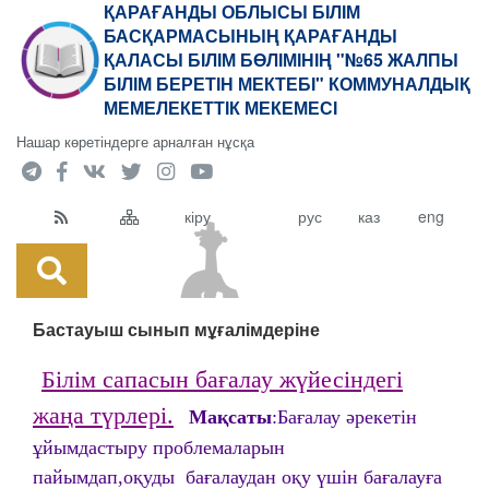
ҚАРАҒАНДЫ ОБЛЫСЫ БІЛІМ
БАСҚАРМАСЫНЫҢ ҚАРАҒАНДЫ
ҚАЛАСЫ БІЛІМ БӨЛІМІНІҢ "№65 ЖАЛПЫ
БІЛІМ БЕРЕТІН МЕКТЕБІ" КОММУНАЛДЫҚ
МЕМЕЛЕКЕТТІК МЕКЕМЕСІ
Нашар көретіндерге арналған нұсқа
кіру
рус
каз
eng
Бастауыш сынып мұғалімдеріне
Білім сапасын бағалау жүйесіндегі
жаңа түрлері.
Мақсаты
:Бағалау әрекетін
ұйымдастыру проблемаларын
пайымдап,оқуды бағалаудан оқу үшін бағалауға