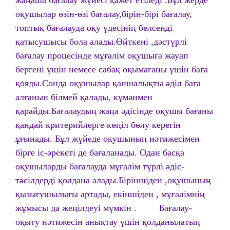
жаңаша бағалау жүйесі қажет етіледі .Бұл жерде
оқушылар өзін-өзі бағалау,бірін-бірі бағалау,
топтық бағалауда оқу үдесінің белсенді
қатысушысы бола алады.Өйткені ,дәстүрлі
бағалау процесінде мұғалім оқушыға жауап
бергені үшін немесе сабақ оқымағаны үшін баға
қояды.Сонда оқушылар қаншалықты әділ баға
алғанын білмей қалады, күмәнмен
қарайды.Бағалаудың жаңа әдісінде оқушы бағаны
қандай критерийлерге көңіл бөлу керегін
ұғынады. Бұл жүйеде оқушының нәтижесімен
бірге іс-әрекеті де бағаланады. Одан басқа
оқушыларды бағалауда мұғалім түрлі әдіс-
тәсілдерді қолдана алады.Біріншіден ,оқушының
қызығушылығы артады, екіншіден , мұғалімнің
жұмысы да жеңілдеуі мүмкін .
Бағалау-
оқыту нәтижесін анықтау үшін қолданылатың