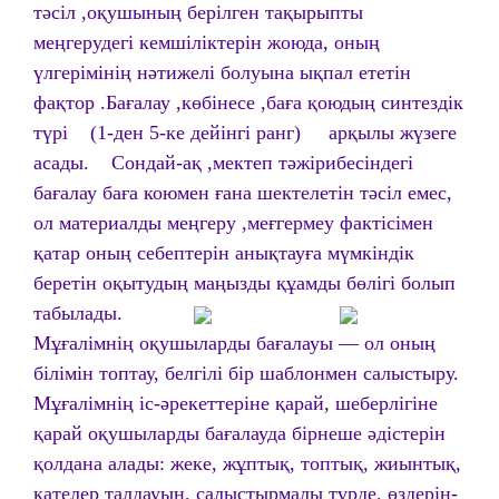
тәсіл ,оқушының берілген тақырыпты
меңгерудегі кемшіліктерін жоюда, оның
үлгерімінің нәтижелі болуына ықпал ететін
фақтор .Бағалау ,көбінесе ,баға қоюдың синтездік
түрі (1-ден 5-ке дейінгі ранг) арқылы жүзеге
асады. Сондай-ақ ,мектеп тәжірибесіндегі
бағалау баға коюмен ғана шектелетін тәсіл емес,
ол материалды меңгеру ,меғгермеу фактісімен
қатар оның себептерін анықтауға мүмкіндік
беретін оқытудың маңызды құамды бөлігі болып
табылады.
Мұғалімнің оқушыларды бағалауы — ол оның
білімін топтау, белгілі бір шаблонмен салыстыру.
Мұғалімнің іс-әрекеттеріне қарай, шеберлігіне
қарай оқушыларды бағалауда бірнеше әдістерін
қолдана алады: жеке, жұптық, топтық, жиынтық,
қателер талдауын, салыстырмалы түрде, өздерін-