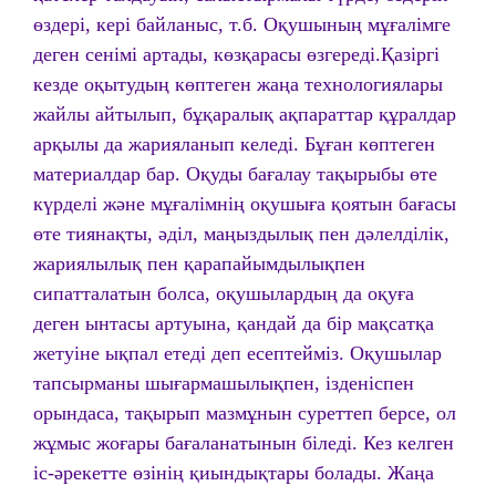
өздері, кері байланыс, т.б. Оқушының мұғалімге
деген сенімі артады, көзқарасы өзгереді.Қазіргі
кезде оқытудың көптеген жаңа технологиялары
жайлы айтылып, бұқаралық ақпараттар құралдар
арқылы да жарияланып келеді. Бұған көптеген
материалдар бар. Оқуды бағалау тақырыбы өте
күрделі және мұғалімнің оқушыға қоятын бағасы
өте тиянақты, әділ, маңыздылық пен дәлелділік,
жариялылық пен қарапайымдылықпен
сипатталатын болса, оқушылардың да оқуға
деген ынтасы артуына, қандай да бір мақсатқа
жетуіне ықпал етеді деп есептейміз. Оқушылар
тапсырманы шығармашылықпен, ізденіспен
орындаса, тақырып мазмұнын суреттеп берсе, ол
жұмыс жоғары бағаланатынын біледі. Кез келген
іс-әрекетте өзінің қиындықтары болады. Жаңа