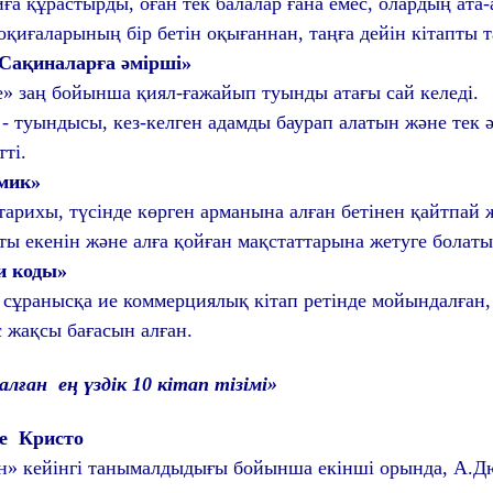
ға құрастырды, оған тек балалар ғана емес, олардың ат
қиғаларының бір бетін оқығаннан, таңға дейін кітапты т
 «Сақиналарға әмірші»
е» заң бойынша қиял-ғажайып туынды атағы сай келеді.
- туындысы, кез-келген адамды баурап алатын және тек ә
ті.
мик»
арихы, түсінде көрген арманына алған бетінен қайтпай 
ты екенін және алға қойған мақстаттарына жетуге болаты
чи
к
од
ы
»
 сұранысқа ие коммерциялық кітап ретінде мойындалған,
жақсы бағасын алған.
алған ең үздік 10 кітап тізімі»
е Кристо
ейінгі танымалдыдығы бойынша екінші орында, А.Дюм