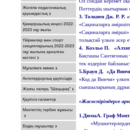
Ол сондай керемет оқи
Желілік педагогикалық
Поттердің шытырман о
қауымдастық
3. Т
олкиен Дж. Р. Р.
Қамқоршылық кеңесі 2022-
«Сақиналарға әміршіг
2023 оқу жылы
«Сақиналарға әмірші» 
Үйірмелер мен спорт
толықтай үлкен әсер ет
секцияларының 2022-2023
4.
Коэльо П. «Алхи
оқу жылына арналған
Бақташы Сантягоның т
кестесі
тек өздеріне байланыс
Мұғалімге көмек
5.Бр
аун Д. «
Д
а Вин
Антитеррорлық қауіпсіздік
«Код да Винчи» үлкен
сыншыларының дұрыс 
Жазғы лагерь "Шаңырақ"
Қауіпсіз ғаламтор
«Жасөспірімдерге арн
Мектептің тәрбие жұмысы
1
.ДюмаА. Граф Монт
«Мушкетерлерден» к
Біздің оқушылар