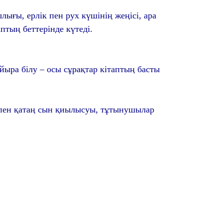
ғы, ерлік пен рух күшінің жеңісі, ара
птың беттерінде күтеді.
айыра білу – осы сұрақтар кітаптың басты
 пен қатаң сын қиылысуы, тұтынушылар