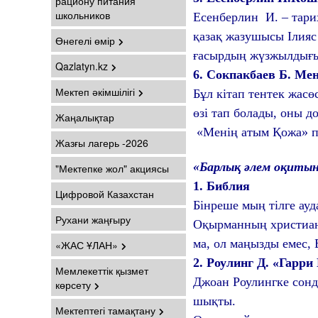
рациону питания
школьников
Есенберлин И. – тари
қазақ жазушысы Ілияс
Өнегелі өмір
ғасырдың жүзжылдығын
Qazlatyn.kz
6.
Сокпакбаев Б. Ме
Мектеп әкімшілігі
Бұл кітап тентек жасө
өзі тап болады, оны д
Жаңалықтар
«Менің атым Қожа» по
Жазғы лагерь -2026
«Барлық әлем оқитын
"Мектепке жол" акциясы
1.
Библия
Цифровой Казахстан
Бінреше мың тілге ауд
Рухани жаңғыру
Оқырманның христианд
ма, ол маңызды емес, Б
«ЖАС ҰЛАН»
2.
Роулинг Д. «Гарри
Мемлекеттік қызмет
Джоан Роулингке сонд
көрсету
шықты.
Мектептегі тамақтану