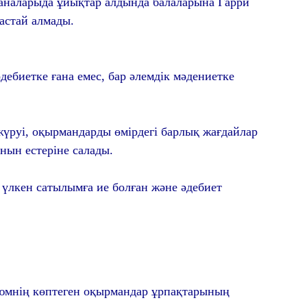
а-аналарыда ұйықтар алдында балаларына Гарри
астай алмады.
дебиетке ғана емес, бар әлемдік мәдениетке
жүруі, оқырмандарды өмірдегі барлық жағдайлар
нын естеріне салады.
 үлкен сатылымға ие болған және әдебиет
нің көптеген оқырмандар ұрпақтарының