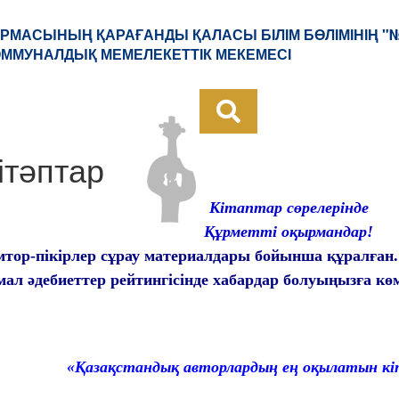
РМАСЫНЫҢ ҚАРАҒАНДЫ ҚАЛАСЫ БІЛІМ БӨЛІМІНІҢ "
КОММУНАЛДЫҚ МЕМЕЛЕКЕТТІК МЕКЕМЕСІ
ітәптар
Кітаптар сөрелерінде
Құрметті оқырмандар!
тор-пікірлер сұрау материалдары бойынша құралған
ал әдебиеттер рейтингісінде хабардар болуыңызға көмек
«Қазақстандық авторлардың ең оқылат