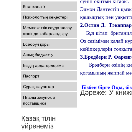
сүйіп оқитын кітабы.
Кітапхана
Эдмон Дантестің қызы
Психологтың кеңестері
қашықтық пен уақытты 
2.О
стин Д.
Тәкаппар
Мемлекеттік сауда жасау
Бұл кітап британиялы
жөнінде хабарландыру
Өз сезімімен қалай кү
Всеобуч қоры
кейіпкерлерін толқыт
Ашық бюджет
3.Б
редбери Р. Фарен
Брэдбери өзінің қия
Біздің ардагерлеріміз
қоғамының жаппай мәд
Паспорт
Сұрақ жауаптар
Бізбен бірге Оқы, б
Дәреже:
У книж
Планы закупок и
поставщики
Қазақ тілін
үйренеміз