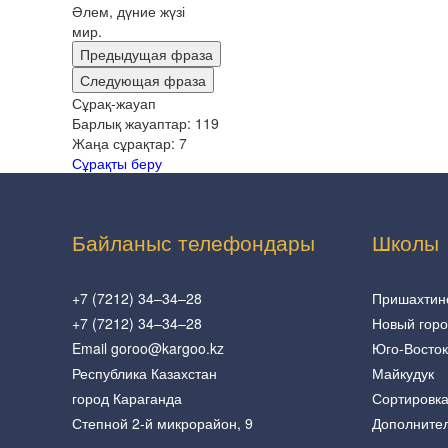
Әлем, дүние жүзі
мир.
Предыдущая фраза
Следующая фраза
Сұрақ-жауап
Барлық жауаптар:
119
Жаңа сұрақтар:
7
Сұрақты беру
Байланыс телефондары
Школы
+7 (7212) 34–34–28
Пришахтин
+7 (7212) 34–34–28
Новый гор
Email goroo@kargoo.kz
Юго-Восток
Республика Казахстан
Майкудук
город Караганда
Сортировк
Степной 2-й микрорайон, 9
Дополните