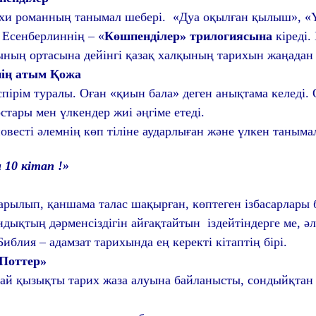
хи романның танымал шебері. «Дуа оқылған қылыш», «Ү
 Есенберлиннің – «
Көшпенділер» трилогиясына
кіреді
ың ортасына дейінгі қазақ халқының тарихын жаңадан к
нің атым Қожа
спірім туралы. Оған «қиын бала» деген анықтама келеді.
остары мен үлкендер жиі әңгіме етеді.
весті әлемнің көп тіліне аударлыған және үлкен таныма
 10 кітап !»
арылып, қаншама талас шақырған, көптеген ізбасарлары б
ықтың дәрменсіздігін айғақтайтын іздейтіндерге ме, әл
иблия – адамзат тарихында ең керекті кітаптің бірі.
 Поттер»
ай қызықты тарих жаза алуына байланысты, сондыйқтан