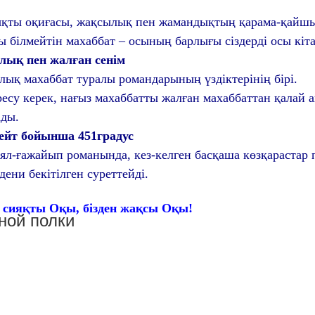
қты оқиғасы, жақсылық пен жамандықтың қарама-қайшылы
білмейтін махаббат – осының барлығы сіздерді осы кіта
лық пен жалған сенім
қ махаббат туралы романдарының үздіктерінің бірі.
ресу керек, нағыз махаббатты жалған махаббаттан қалай 
ады.
гейт бойынша 451градус
л-ғажайып романында, кез-келген басқаша көзқарастар
ени бекітілген суреттейді.
із сияқты Оқы, бізден жақсы Оқы!
ной полки