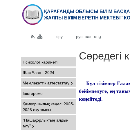
ҚАРАҒАНДЫ ОБЛЫСЫ БІЛІМ БАСҚА
ЖАЛПЫ БІЛІМ БЕРЕТІН МЕКТЕБІ" 
кіру
рус
каз
eng
Сөредегі к
Психолог кабинеті
Жас Ұлан - 2024
Мемлекеттік аттестаттау
Бұл тізімдер Ғалам
бейімделуге, ең таным
Ішкі ереже
кеңейтеді.
Қамқоршылық кеңесі 2025-
2026 оқу жылы
"Нашақорлықтың алдын
алу"