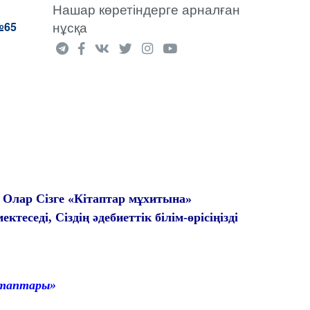
Нашар көретіндерге арналған
нұсқа
№65
. Олар Сізге «Кітаптар мұхитына»
теседі, Сіздің әдебиеттік білім-өрісіңізді
ын кітаптары»