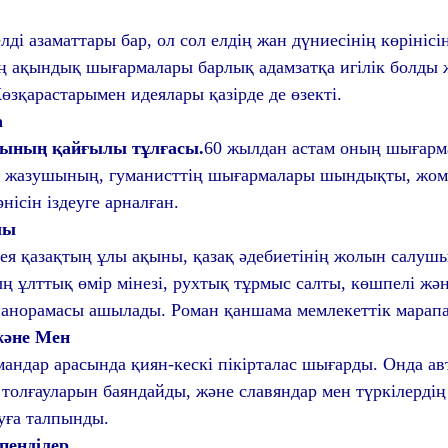
елді азаматтары бар, ол сол елдің жан дүниесінің көрініс
 ақындық шығармалары барлық адамзатқа игілік болды ж
Көзқарастарымен идеялары қазірде де өзекті.
а
хының қайғылы тұлғасы.
60 жылдан астам оның шығарм
, жазушының, гуманисттің шығармалары шындықты, жо
ісін іздеуге арналған.
лы
я қазақтың ұлы ақыны, қазақ әдебиетінің жолын салушы
ың ұлттық өмір мінезі, рухтық тұрмыс салты, көшпелі ж
анорамасы ашылады. Роман қаншама мемлекеттік марапат
және Мен
мандар арасында қиян-кескі пікірталас шығарды. Онда авт
толғауларын баяндайды, және славяндар мен түркілердің 
шуға талпынды.
пенділер