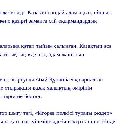
ін жеткізеді. Қазақта сондай адам ақын, ойшыл
әне қазіргі заманға сай оқырмандардың
аларына қатаң тыйым салынған. Қазақтың аса
марттықтың иделын, адам жанының
чы, ағартушы Абай Құнанбаевқа арналған.
әне отырықшы қазақ халықтың өмірінің
тарға ие болған.
ор шығу тегі, «Игорев полкісі туралы сөздер»
ара қатынас мінезіне әдеби ескерткіш негізінде