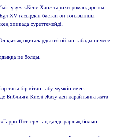
міт үзу», «Кене Хан» тарихи романдарыны
. Бұл XV ғасырдан бастап он тоғызыншы
ең эпикада суреттемейді.
 Ол қызық оқиғаларды өзі ойлап табады немесе
лдыққа ие болды.
ар тағы бір кітап табу мүмкін емес.
де Библияға Киелі Жазу деп қарайтынға жата
 «Гарри Поттер» таң қалдырарлық болып