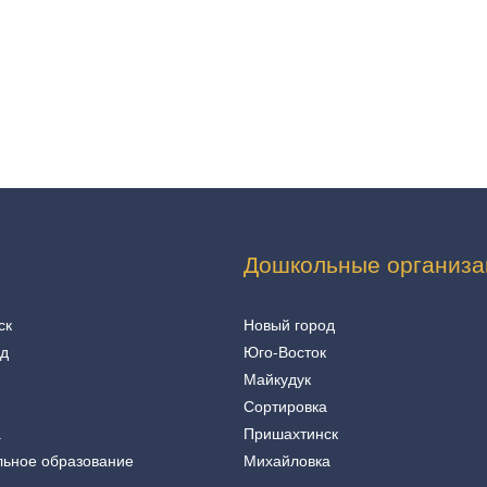
Дошкольные организа
ск
Новый город
од
Юго-Восток
Майкудук
Сортировка
а
Пришахтинск
льное образование
Михайловка