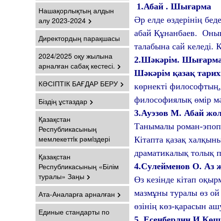
1.
Абай .
Шығарма
Нашақорлықтың алдын
Әр елде өздерінің бед
алу 2023-2024
абай Құнанбаев. Оның
Директордың парақшасы
талабына сай келеді. 
2024/2025 оқу жылына
2.
Шәкәрім. Шығарм
арналған сабақ кестесі.
Шәкәрім қазақ тари
КӘСІПТІК БАҒДАР БЕРУ
көрнекті философтың
философиялық өмір мән
Біздің ұстаздар
3.А
уэзов М. Абай жо
Қазақстан
Танымалы роман-эпопе
Республикасының
мемлекеттiк рәмiздері
Кітапта қазақ халқын
драматикалық толық п
Қазақстан
Республикасының «Білім
4.Су
лейменов О. Аз 
туралы» Заңы
Өз кезінде кітап оқыр
мазмұны туралы өз ой 
Ата-Аналарға арналған
өзінің көз-қарасын а
Единые стандарты по
5. Е
сенберлин И.Көш