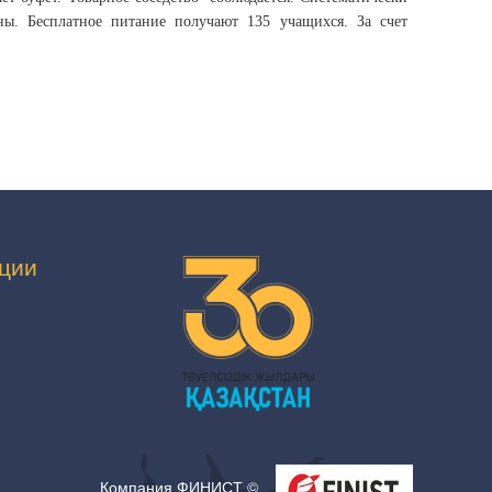
ны. Бесплатное питание получают 135 учащихся. За счет
е: Н.А.Нетяева
ции
Компания ФИНИСТ ©