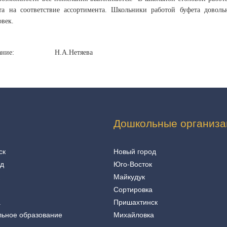
та на соответствие ассортимента. Школьники работой буфета доволь
овек.
твенный за питани
Дошкольные организа
ск
Новый город
од
Юго-Восток
Майкудук
Сортировка
а
Пришахтинск
льное образование
Михайловка