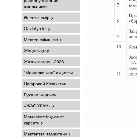
рациону питания
школьников
Өнегелі өмір
Qazlatyn.kz
Мектеп әкімшілігі
Жаңалықтар
Жазғы лагерь -2026
"Мектепке жол" акциясы
Цифровой Казахстан
Рухани жаңғыру
«ЖАС ҰЛАН»
Мемлекеттік қызмет
көрсету
Мектептегі тамақтану