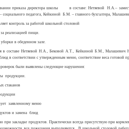
овании приказа директора школы в составе: Нетяевой Н.А.– замести
 – социального педагога, Кейкиной Б.М. – главного бухгалтера, Малашев
т контроль за работой школьной столовой
 за реализацией пищи.
 уборки в обеденном зале.
я в составе Нетяевой Н.А., Бековой А.Т., Кейкиной Б.М., Малашевич
блюд в соответствии с утвержденным меню, соответствие веса готовой п
 проверок были выявлены следующие нарушения:
ты продукции.
ых стаканов
родукции
твует заявленному меню
дуктов и замена блюд
вую при закладке продуктов. Практически всегда присутствую при кормл
возможности все пожелания выполняются. В школьной столовой работае