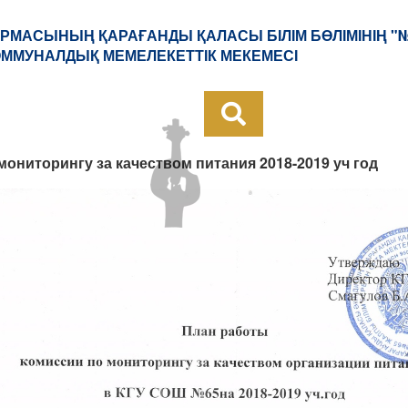
РМАСЫНЫҢ ҚАРАҒАНДЫ ҚАЛАСЫ БІЛІМ БӨЛІМІНІҢ "
КОММУНАЛДЫҚ МЕМЕЛЕКЕТТІК МЕКЕМЕСІ
мониторингу за качеством питания 2018-2019 уч год