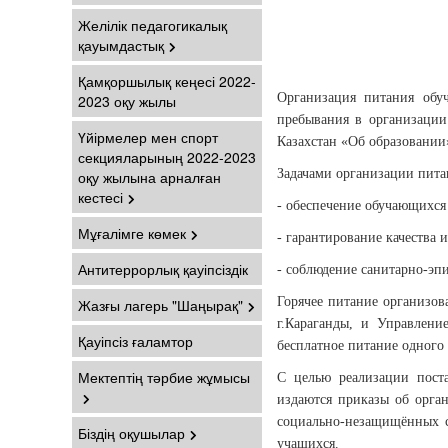
Желілік педагогикалық
қауымдастық
Қамқоршылық кеңесі 2022-
Организация питания обу
2023 оқу жылы
пребывания в организации
Үйірмелер мен спорт
Казахстан «Об образовании
секцияларының 2022-2023
Задачами организации пита
оқу жылына арналған
кестесі
- обеспечение обучающихс
Мұғалімге көмек
- гарантирование качества
Антитеррорлық қауіпсіздік
- соблюдение санитарно-эп
Горячее питание организо
Жазғы лагерь "Шаңырақ"
г.Караганды, и Управлени
Қауіпсіз ғаламтор
бесплатное питание одного 
Мектептің тәрбие жұмысы
С целью реализации поста
издаются приказы об орга
социально-незащищённых с
Біздің оқушылар
учащихся.