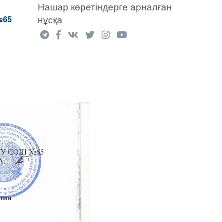
Нашар көретіндерге арналған
нұсқа
№65