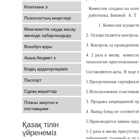
Кітапхана
Комиссия создана на осн
работника, Бековой А. Т.
Психологтың кеңестері
1. Комиссия осуществляе
Мемлекеттік сауда жасау
жөнінде хабарландыру
2. Осуществляется контроль
3. Контроль за проведением
Всеобуч қоры
4. 2 раза в месяц комисси
Ашық бюджет
технологии приготовления 
Біздің ардагерлеріміз
Составляются акты. В ходе
Паспорт
1.Просроченные сертифика
Сұрақ жауаптар
2.Использование пластиков
Планы закупок и
3. Продажа запрещенной п
поставщики
4. Выход блюд не соответс
Қазақ тілін
5.Производится замена про
үйренеміз
1-2 раза в месяц присутст
работников столовой и по 