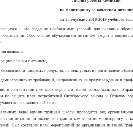
Анализ работы комиссии
по мониторингу за качеством питани
за 1 полугодие 2018-2019 учебного год
чающихся – это создание необходимых условий для оказания обуча
 образования. Обеспечение обучающихся питанием входит в компетен
».
ния являются:
я рациональным питанием;
 и безопасности пищевых продуктов, используемых в приготовлении блюд
идемиологических требований, направленных на предупреждение и про
вано в соответствии с четырехнедельным меню, согласованным с Управ
ем по защите прав потребителей Октябрьского района и Отделом обр
учащегося составляет 221 тенге.
вленных задач администрацией школы проводится ряд организацион
низации питания по школе, о создании комиссии по мониторингу за ка
емей. Был составлен план мероприятий по организации питания, граф