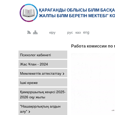
ҚАРАҒАНДЫ ОБЛЫСЫ БІЛІМ БАСҚА
ЖАЛПЫ БІЛІМ БЕРЕТІН МЕКТЕБІ" 
кіру
рус
каз
eng
Работа комиссии по 
Психолог кабинеті
Жас Ұлан - 2024
Мемлекеттік аттестаттау
Ішкі ереже
Қамқоршылық кеңесі 2025-
2026 оқу жылы
"Нашақорлықтың алдын
алу"