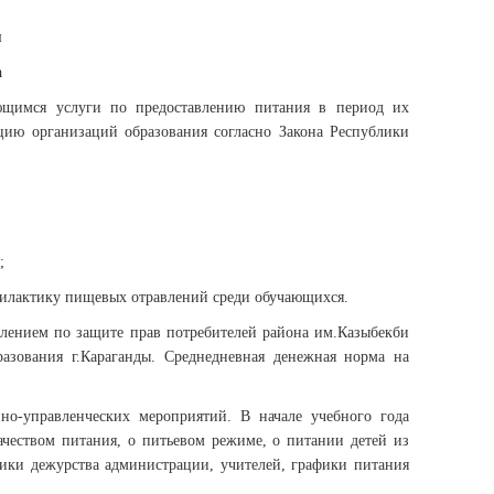
я
а
ющимся услуги по предоставлению питания в период их
цию организаций образования согласно Закона Республики
;
филактику пищевых отравлений среди обучающихся.
лением по защите прав потребителей района им.Казыбекби
азования г.Караганды. Среднедневная денежная норма на
но-управленческих мероприятий. В начале учебного года
чеством питания, о питьевом режиме, о питании детей из
ики дежурства администрации, учителей, графики питания