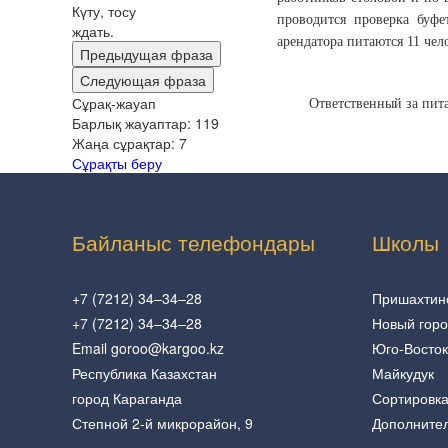
Күту, тосу
проводится проверка буфе
ждать.
арендатора питаются 11 чел
Предыдущая фраза
Следующая фраза
Сұрақ-жауап
Ответс
Барлық жауаптар:
119
Жаңа сұрақтар:
7
Сұрақты беру
Байланыс телефондары
Школы
+7 (7212) 34–34–28
Пришахтин
+7 (7212) 34–34–28
Новый гор
Email goroo@kargoo.kz
Юго-Восток
Республика Казахстан
Майкудук
город Караганда
Сортировк
Степной 2-й микрорайон, 9
Дополните