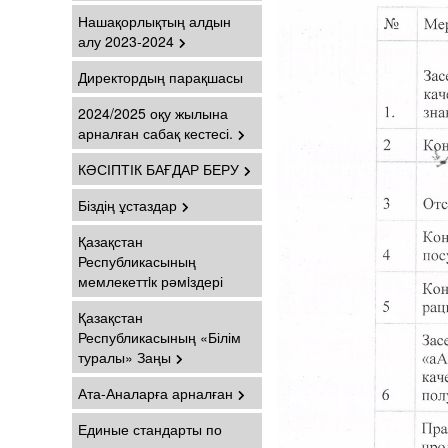
Нашақорлықтың алдын
алу 2023-2024
Директордың парақшасы
2024/2025 оқу жылына
арналған сабақ кестесі.
КӘСІПТІК БАҒДАР БЕРУ
Біздің ұстаздар
Қазақстан
Республикасының
мемлекеттiк рәмiздері
Қазақстан
Республикасының «Білім
туралы» Заңы
Ата-Аналарға арналған
Единые стандарты по