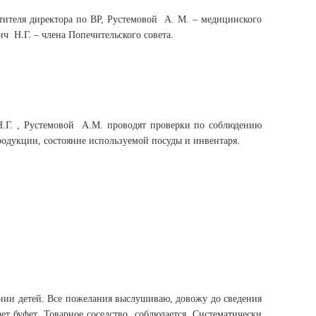
теля директора по ВР, Рустемовой А. М. – медицинского
ич Н.Г. – члена Попечительского совета.
 Н.Г. , Рустемовой А.М. проводят проверки по соблюдению
родукции, состояние используемой посуды и инвентаря.
ении детей. Все пожелания выслушиваю, довожу до сведения
т буфет. Товарное соседство соблюдается. Систематически