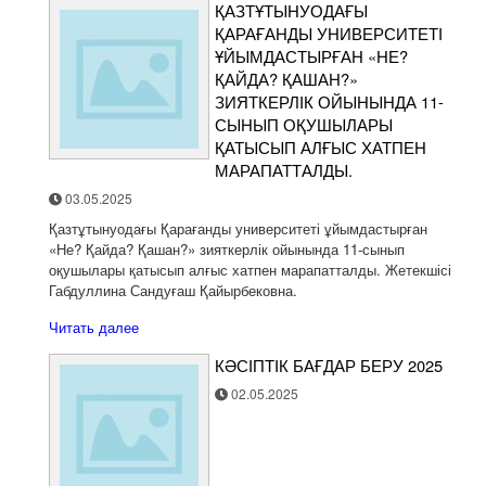
ҚАЗТҰТЫНУОДАҒЫ
ҚАРАҒАНДЫ УНИВЕРСИТЕТІ
ҰЙЫМДАСТЫРҒАН «НЕ?
ҚАЙДА? ҚАШАН?»
ЗИЯТКЕРЛІК ОЙЫНЫНДА 11-
СЫНЫП ОҚУШЫЛАРЫ
ҚАТЫСЫП АЛҒЫС ХАТПЕН
МАРАПАТТАЛДЫ.
03.05.2025
Қазтұтынуодағы Қарағанды университеті ұйымдастырған
«Не? Қайда? Қашан?» зияткерлік ойынында 11-сынып
оқушылары қатысып алғыс хатпен марапатталды. Жетекшісі
Габдуллина Сандуғаш Қайырбековна.
Читать далее
КӘСІПТІК БАҒДАР БЕРУ 2025
02.05.2025