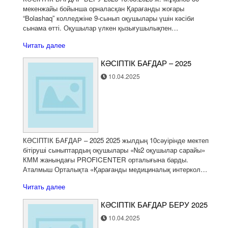
мекенжайы бойынша орналасқан Қарағанды жоғары
“Bolashaq” колледжіне 9-сынып оқушылары үшін кәсіби
сынама өтті. Оқушылар үлкен қызығушылықпен…
Читать далее
КӘСІПТІК БАҒДАР – 2025
10.04.2025
КӘСІПТІК БАҒДАР – 2025 2025 жылдың 10сәуірінде мектеп
бітіруші сыныптардың оқушылары «№2 оқушылар сарайы»
КММ жанындағы PROFICENTER орталығына барды.
Аталмыш Орталықта «Қарағанды медициналық интеркол…
Читать далее
КӘСІПТІК БАҒДАР БЕРУ 2025
10.04.2025