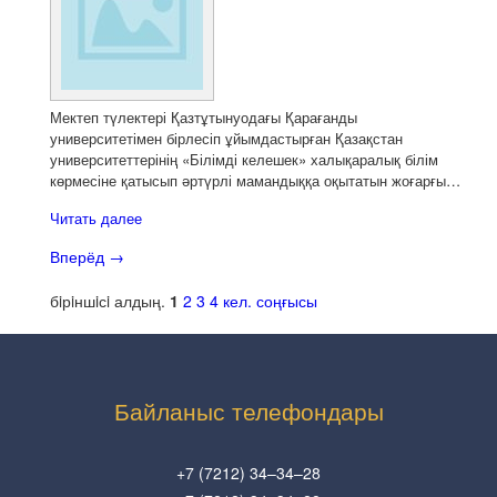
Мектеп түлектері Қазтұтынуодағы Қарағанды
университетімен бірлесіп ұйымдастырған Қазақстан
университеттерінің «Білімді келешек» халықаралық білім
көрмесіне қатысып әртүрлі мамандыққа оқытатын жоғарғы…
Читать далее
Вперёд
→
бiрiншiсi
алдың.
1
2
3
4
кел.
соңғысы
Байланыс телефондары
+7 (7212) 34–34–28