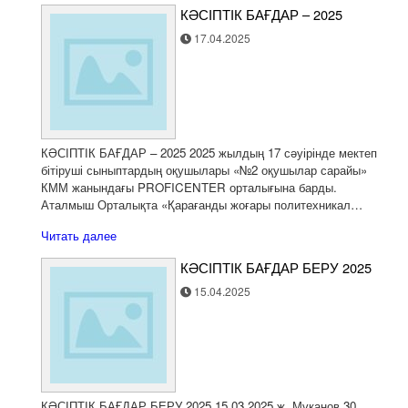
КӘСІПТІК БАҒДАР – 2025
17.04.2025
КӘСІПТІК БАҒДАР – 2025 2025 жылдың 17 сәуірінде мектеп
бітіруші сыныптардың оқушылары «№2 оқушылар сарайы»
КММ жанындағы PROFICENTER орталығына барды.
Аталмыш Орталықта «Қарағанды жоғары политехникал…
Читать далее
КӘСІПТІК БАҒДАР БЕРУ 2025
15.04.2025
КӘСІПТІК БАҒДАР БЕРУ 2025 15.03.2025 ж. Мұқанов 30