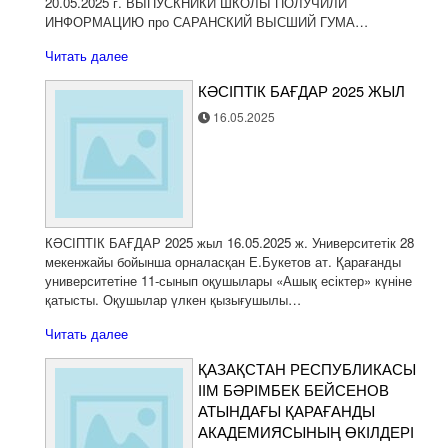
20.05.2025 г. ВЫПУСКНИКИ ШКОЛЫ ПОЛУЧИЛИ
ИНФОРМАЦИЮ про САРАНСКИЙ ВЫСШИЙ ГУМА…
Читать далее
КӘСІПТІК БАҒДАР 2025 ЖЫЛ
16.05.2025
КӘСІПТІК БАҒДАР 2025 жыл 16.05.2025 ж. Университетік 28
мекенжайы бойынша орналасқан Е.Букетов ат. Қарағанды
университетіне 11-сынып оқушылары «Ашық есіктер» күніне
қатысты. Оқушылар үлкен қызығушылы…
Читать далее
ҚАЗАҚСТАН РЕСПУБЛИКАСЫ
ІІМ БӘРІМБЕК БЕЙСЕНОВ
АТЫНДАҒЫ ҚАРАҒАНДЫ
АКАДЕМИЯСЫНЫҢ ӨКІЛДЕРІ