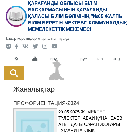
ҚАРАҒАНДЫ ОБЛЫСЫ БІЛІМ
БАСҚАРМАСЫНЫҢ ҚАРАҒАНДЫ
ҚАЛАСЫ БІЛІМ БӨЛІМІНІҢ "№65 ЖАЛПЫ
БІЛІМ БЕРЕТІН МЕКТЕБІ" КОММУНАЛДЫҚ
МЕМЕЛЕКЕТТІК МЕКЕМЕСІ
Нашар көретіндерге арналған нұсқа
кіру
рус
каз
eng
Жаңалықтар
ПРОФОРИЕНТАЦИЯ-2024
20.05.2025 Ж. МЕКТЕП
ТҮЛЕКТЕРІ АБАЙ ҚҰНАНБАЕВ
АТЫНДАҒЫ САРАН ЖОҒАРЫ
ГУМАНИТАРЛЫҚ-