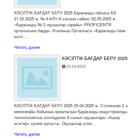
КӘСІПТІК БАҒДАР БЕРУ 2025 Қарағанды облысы ББ
21.02.2025 ж. № 4-4/51-И хатына сәйкес 02.05.2025 ж.
«Қарағанды № 2 оқушылар сарайы» PROFICENTR
орталығына барды. Аталмыш Орталықта «Қарағанды банк
колл…
Читать далее
КӘСІПТІК БАҒДАР БЕРУ 2025
25.04.2025
КӘСІПТІК БАҒДАР БЕРУ 2025 25.04.2025 ж. Столичная 2 а
мекенжайы бойынша орналасқан Қарағанды индустриалды-
технологиялық колледжіне 9-сынып оқушылары «Ашық
есіктер» күніне қатысты. Оқушылар үлке…
Читать далее