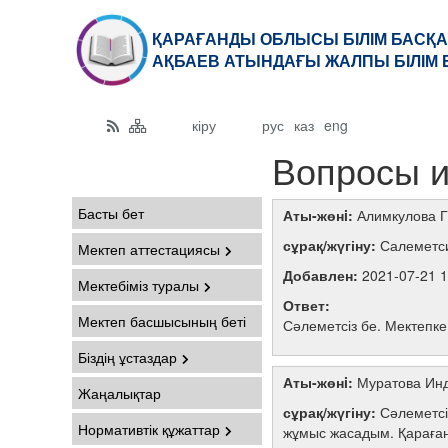
ҚАРАҒАНДЫ ОБЛЫСЫ БІЛІМ БАСҚА
АҚБАЕВ АТЫНДАҒЫ ЖАЛПЫ БІЛІМ 
кіру
рус
каз
eng
Вопросы и
Басты бет
Аты-жөнi:
Алимкулова Г
сұрақ/жүгіну:
Салеметси
Мектеп аттестациясы
Добавлен:
2021-07-21 1
Мектебіміз туралы
Ответ:
Мектеп басшысының беті
Сәлеметсіз бе. Мектепке
Біздің ұстаздар
Аты-жөнi:
Муратова Ин
Жаңалықтар
сұрақ/жүгіну:
Сәлеметсіз
Нормативтік құжаттар
жұмыс жасадым. Қарағанд