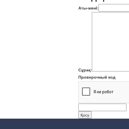
Аты-жөнi:
Сұрақ:
Проверочный код