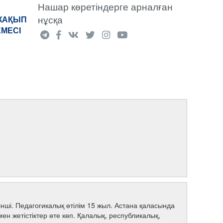
Нашар көретіндерге арналған
нұсқа
«ЖАҚЫП
ЕМЕСІ
рінші. Педагогикалық өтілім 15 жыл. Астана қаласында
н жетістіктер өте көп. Қалалық, республикалық,