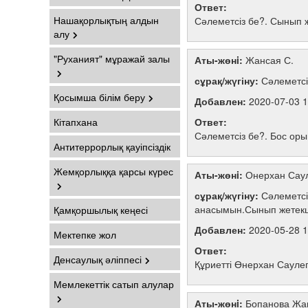
Ответ:
Нашақорлықтың алдын
Сәлеметсіз бе?. Сынып 
алу
"Руханият" мұражай залы
Аты-жөнi:
Жансая С.
сұрақ/жүгіну:
Сәлеметсі
Қосымша білім беру
Добавлен:
2020-07-03 1
Кітапхана
Ответ:
Сәлеметсіз бе?. Бос оры
Антитеррорлық қауіпсіздік
Жемқорлыққа қарсы күрес
Аты-жөнi:
Онерхан Сау
сұрақ/жүгіну:
Сәлеметсі
анасымын.Сынып жетекшім
Қамқоршылық кеңесі
Добавлен:
2020-05-28 1
Мектепке жол
Ответ:
Денсаулық әліппесі
Құриетті Өнерхан Саулегү
Мемлекеттік сатып алулар
Аты-жөнi:
Бопанова Жа