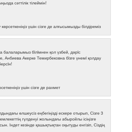
ызда сәттілік тілеймін!
өрсеткеніңіз үшін сізге де алғысымызды білдіреміз
 балаларымыз бiлiмнен қол үзбей, дәрiс
се, Анбиева Акерке Темирбековна бiзге үнемi қолдау
ерсiн!
ткеніңіз үшін сізге де рахмет
ындағы өлшеусіз еңбегіңізді ескере отырып, Сізге 3
млекеттің гүлденуі жолындағы абыройлы ісіңізге
н. Індет кезінде қашықтықтан оқытуды енгізіп, Сіздің