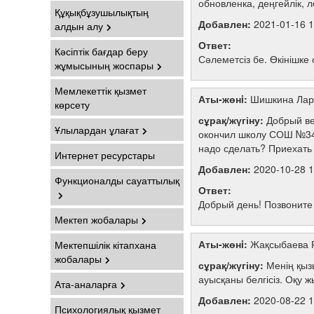
обновленка, деңгейлік,
Құқықбұзушылықтың
Добавлен:
2021-01-16 1
алдын алу
Ответ:
Кәсіптік бағдар беру
Сәлеметсіз бе. Өкінішке
жұмысының жоспары
Мемлекеттік қызмет
Аты-жөнi:
Шишкина Лар
көрсету
сұрақ/жүгіну:
Добрый ве
Ұлылардан ұлағат
окончил школу СОШ №34, 
надо сделать? Приехать 
Интернет ресурстары
Добавлен:
2020-10-28 1
Функционалды сауаттылық
Ответ:
Добрый день! Позвоните
Мектеп жобалары
Аты-жөнi:
Жақсыбаева 
Мектепшілік кітапхана
жобалары
сұрақ/жүгіну:
Менің қыз
ауысқаны белгісіз. Оқу 
Ата-аналарға
Добавлен:
2020-08-22 1
Психологиялық қызмет