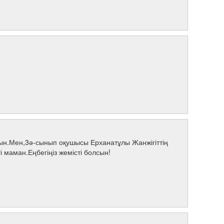
н.Мен,3ә-сынып оқушысы Ерханатұлы Жанжігіттің
 маман.Еңбегіңіз жемісті болсын!