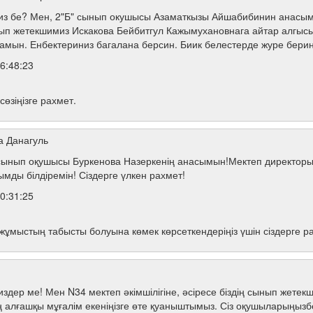
из бе? Мен, 2"Б" сынып окушысы Азаматкызы Айшабибинин анасым
п жетекшимиз Искакова Бейбитгул Кажымухановнага айтар алгысы
мын. Енбектериниз багалана берсин. Биик белестерде журе берини
6:48:23
өзіңізге рахмет.
а Данагуль
сынып оқушысы Буркенова Назеркенің анасымын!Мектеп директорына
мды білдіремін! Сіздерге үлкен рахмет!
0:31:25
жұмыстың табысты болуына көмек көрсеткендеріңіз үшін сіздерге р
здер ме! Мен N34 мектеп әкімшілігіне, әсіресе біздің сынып жет
іздің алғашқы мұғалім екеніңізге өте қуаныштымыз. Сіз оқушыларың