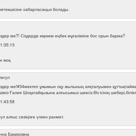
жетекшісіне хабарласаңыз болады.
здер ме?! Сіздерде көркем еңбек мұғаліміне бос орын барма?
1:35:13
н жоқ.
легул
здер ме!#34мектеп ұжымын оқу жылының аяқталуымен құттықтаймы
із Ғалия Шоқатайқызына алғысымыз шексіз.Өз ісінің шебері,білікті
1:43:58
л алғыс сөзіңізге үлкен рахмет.
нна Бакировна