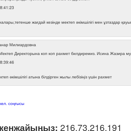
8:41:23
налары,төтенше жағдай кезінде мектеп әкімшілігі мен ұзтаздар қау
анар Милиардовна
Мектеп Директорына коп коп рахмет билдиремиз. Исина Жазира му
8:39:46
еп әкімшілігі атына білдірген жылы лебізіңіз үшін рахмет
кел.
соңғысы
мекенжайыңыз:
216.73.216.191