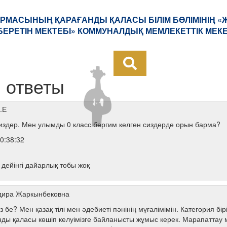
РМАСЫНЫҢ ҚАРАҒАНДЫ ҚАЛАСЫ БІЛІМ БӨЛІМІНІҢ 
БЕРЕТІН МЕКТЕБІ» КОММУНАЛДЫҚ МЕМЛЕКЕТТІК МЕК
 ответы
.Е
здер. Мен улымды 0 класс бергим келген сиздерде орын барма?
0:38:32
 дейінгі дайарлық тобы жоқ
дира Жаркынбековна
 бе? Мен қазақ тілі мен әдебиеті пәнінің мұғалімімін. Категория бі
ы қаласы көшіп келуімізге байланысты жұмыс керек. Марапаттау ме