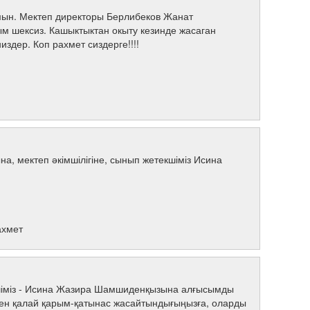
ын. Мектеп директоры Берлибеков Жанат
м шексиз. Кашыктыктан окыту кезинде жасаган
здер. Коп рахмет сиздерге!!!!
, мектеп әкімшілігіне, сынып жетекшіміз Исина
ахмет
екшіміз - Исина Жазира Шамшиденқызына алғысымды
ызбен қалай қарым-қатынас жасайтындығыңызға, оларды