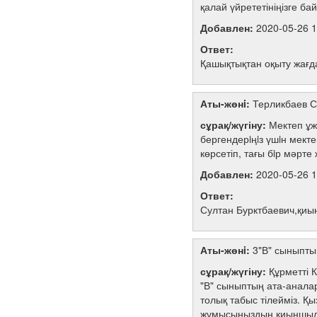
қалай үйрететініңізге б
Добавлен:
2020-05-26 1
Ответ:
Қашықтықтан оқыту жағда
Аты-жөнi:
Терликбаев С
сұрақ/жүгіну:
Мектеп ұж
бергендерiңiз үшiн мект
көрсетіп, тағы бiр мәрт
Добавлен:
2020-05-26 1
Ответ:
Султан Бурктбаевич,қиын
Аты-жөнi:
3"В" сыныпты
сұрақ/жүгіну:
Құрметті 
"В" сыныптың ата-аналар
толық табыс тілейміз. Қ
жұмысыңыздың қиыншылықт