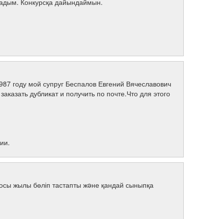
садым. Конкурсқа дайындаймын.
987 году мой супруг Беспалов Евгений Вячеславович
казать дубликат и получить по почте.Что для этого
ии.
сы жылы бөліп тастапты жəне қандай сыныпқа