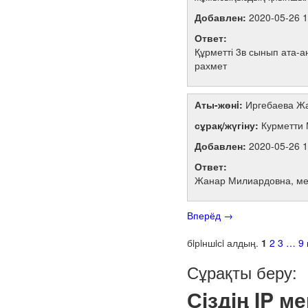
Добавлен:
2020-05-26 1
Ответ:
Құрметті 3в сынып ата-а
рахмет
Аты-жөнi:
Иргебаева Ж
сұрақ/жүгіну:
Курметти 
Добавлен:
2020-05-26 1
Ответ:
Жанар Милиардовна, мект
Вперёд
→
бiрiншiсi
алдың.
1
2
3
…
9
Сұрақты беру:
Сiздiң IP 