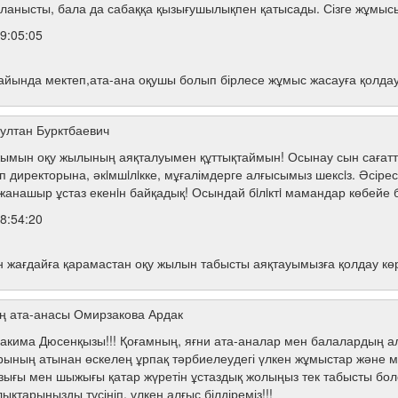
айланысты, бала да сабаққа қызығушылықпен қатысады. Сізге жұмысың
9:05:05
йында мектеп,ата-ана оқушы болып бірлесе жұмыс жасауға қолдау к
ултан Бурктбаевич
ымын оқу жылының аяқталуымен құттықтаймын! Осынау сын сағатта
еп директорына, әкiмшiлiкке, мұғалімдерге алғысымыз шексiз. Әсіре
е жанашыр ұстаз екенiн байқадық! Осындай бiлiктi мамандар көбейе б
8:54:20
 жағдайға қарамастан оқу жылын табысты аяқтауымызға қолдау көрсе
ң ата-анасы Омирзакова Ардак
Какима Дюсенқызы!!! Қоғамның, яғни ата-аналар мен балалардың алд
ының атынан өскелең ұрпақ тәрбиелеудегі үлкен жұмыстар және ме
ызығы мен шыжығы қатар жүретін ұстаздық жолыңыз тек табысты болсы
арыңызды түсініп, үлкен алғыс білдіреміз!!!