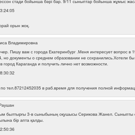
 лессон стади бойынша бәрі бар. 9/11 сыныптар бойынша жұмыс жа
3:24:05
 орай орын жоқ.
иса Владимировна
чер. Пишу вам с города Екатеринбург .Меня интересует вопрос в 1
но документы о среднем образовании не сохранились.Хотели бы за
в город Караганда и получить лично нет возможности.
8:30:32
 по тел.87212452035 в раб.время для получения полной информац
Раушан
ым былтырғы 3-в сыныбының оқушысы Серикова Жанел. Сыныпты о
жылына бір апта қалды.
2:50:36