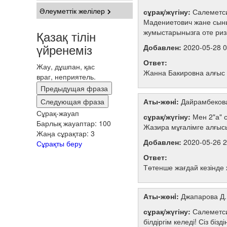
Әлеуметтік желілер
сұрақ/жүгіну:
Салеметс
Мадениетович жане сыны
жумыстарынызга оте риза
Қазақ тілін
үйренеміз
Добавлен:
2020-05-28 0
Ответ:
Жау, дұшпан, қас
Жанна Бакировна алғыс с
враг, неприятель.
Предыдущая фраза
Следующая фраза
Аты-жөнi:
Дайрамбеков
Сұрақ-жауап
сұрақ/жүгіну:
Мен 2"а" 
Барлық жауаптар:
100
Жазира мұғалімге алғысы
Жаңа сұрақтар:
3
Добавлен:
2020-05-26 2
Сұрақты беру
Ответ:
Төтенше жағдай кезінде 
Аты-жөнi:
Джапарова Д.
сұрақ/жүгіну:
Салеметси
білдіргім келеді! Сіз б