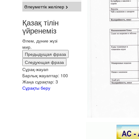
Әлеуметтік желілер
Қазақ тілін
үйренеміз
Әлем, дүние жүзі
мир.
Предыдущая фраза
Следующая фраза
Сұрақ-жауап
Барлық жауаптар:
100
Жаңа сұрақтар:
3
Сұрақты беру