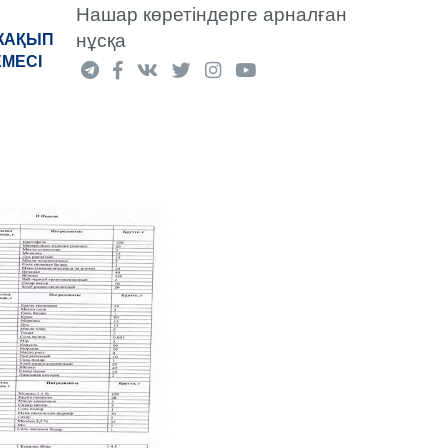
Нашар көретіндерге арналған
нұсқа
«ЖАҚЫП
ЕМЕСІ