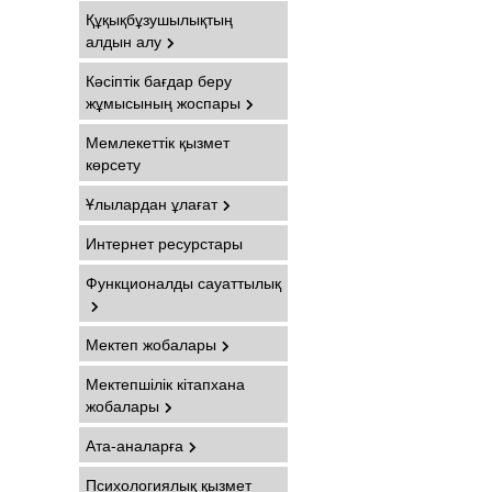
Құқықбұзушылықтың
алдын алу
Кәсіптік бағдар беру
жұмысының жоспары
Мемлекеттік қызмет
көрсету
Ұлылардан ұлағат
Интернет ресурстары
Функционалды сауаттылық
Мектеп жобалары
Мектепшілік кітапхана
жобалары
Ата-аналарға
Психологиялық қызмет