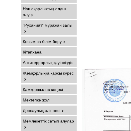
Нашақорлықтың алдын
алу
"Руханият" мұражай залы
Қосымша білім беру
Кітапхана
Антитеррорлық қауіпсіздік
Жемқорлыққа қарсы күрес
Қамқоршылық кеңесі
Мектепке жол
Денсаулық әліппесі
Мемлекеттік сатып алулар