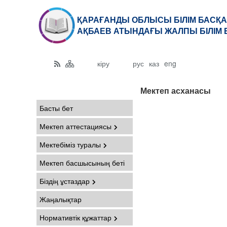
ҚАРАҒАНДЫ ОБЛЫСЫ БІЛІМ БАСҚА
АҚБАЕВ АТЫНДАҒЫ ЖАЛПЫ БІЛІМ 
кіру
рус
каз
eng
Мектеп асханасы
Басты бет
Мектеп аттестациясы
Мектебіміз туралы
Мектеп басшысының беті
Біздің ұстаздар
Жаңалықтар
Нормативтік құжаттар