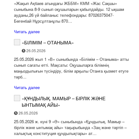
«Жақып Ақбаев атындағы ЖББМ» КММ «Жас Сақшы»
сыныбына 8-9 сынып оқушыларын қабылдайды. 12 ықшам
ауданы,26 үй байланыс телефондары: 87026375047-
Бөгенбай Нұрсұлтанұлы 870…
Читать далее
«БІЛІМІМ – ОТАНЫМА»
26.05.2026
25.05.2026 жыл 1 «В» сыныбында «Білімім – Отаныма» атты
сынып сағаты өтті. Мақсаты: Оқушыларға білімнің
маңыздылығын түсіндіру, білім арқылы Отанға қызмет етуге
тәрб…
Читать далее
«ҚҰНДЫЛЫҚ. МАМЫР – БІРЛІК ЖӘНЕ
ЫНТЫМАҚ АЙЫ»
26.05.2026
25.05.2026 ж. күні 9 «Ә» сыныбында «Құндылық. Мамыр –
бірлік және ынтымақ айы» тақырыбында «Заң және тәртіп –
халықтық конституция құндылықтары» ат…