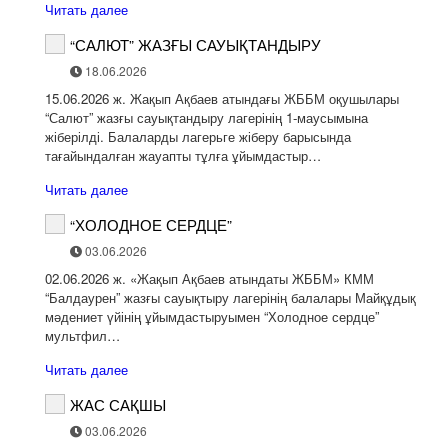
Читать далее
“САЛЮТ” ЖАЗҒЫ САУЫҚТАНДЫРУ
18.06.2026
15.06.2026 ж. Жақып Ақбаев атындағы ЖББМ оқушылары
“Салют” жазғы сауықтандыру лагерінің 1-маусымына
жіберілді. Балаларды лагерьге жіберу барысында
тағайындалған жауапты тұлға ұйымдастыр…
Читать далее
“ХОЛОДНОЕ СЕРДЦЕ”
03.06.2026
02.06.2026 ж. «Жақып Ақбаев атындаты ЖББМ» КММ
“Балдаурен” жазғы сауықтыру лагерінің балалары Майқұдық
мәдениет үйінің ұйымдастыруымен “Холодное сердце”
мультфил…
Читать далее
ЖАС САҚШЫ
03.06.2026