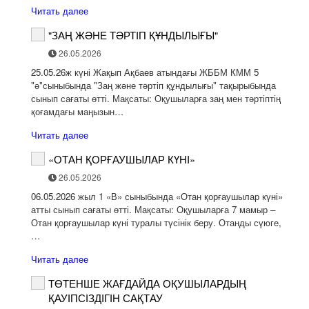
Читать далее
"ЗАҢ ЖӘНЕ ТӘРТІП ҚҰНДЫЛЫҒЫ"
26.05.2026
25.05.26ж күні Жақып Ақбаев атындағы ЖББМ КММ 5
"ә"сыныбында "Заң және тәртіп құндылығы" тақырыбында
сынып сағаты өтті. Мақсаты: Оқушыларға заң мен тәртіптің
қоғамдағы маңызын…
Читать далее
«ОТАН ҚОРҒАУШЫЛАР КҮНІ»
26.05.2026
06.05.2026 жыл 1 «В» сыныбында «Отан қорғаушылар күні»
атты сынып сағаты өтті. Мақсаты: Оқушыларға 7 мамыр –
Отан қорғаушылар күні туралы түсінік беру. Отанды сүюге,
…
Читать далее
ТӨТЕНШЕ ЖАҒДАЙДА ОҚУШЫЛАРДЫҢ
ҚАУІПСІЗДІГІН САҚТАУ