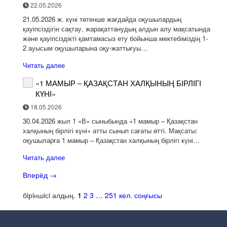
22.05.2026
21.05.2026 ж. күні төтенше жағдайда оқушылардың
қауіпсіздігін сақтау, жарақаттанудың алдын алу мақсатында
және қауіпсіздікті қамтамасыз ету бойынша мектебіміздің 1-
2 ауысым оқушыларына оқу-жаттығуы…
Читать далее
«1 МАМЫР – ҚАЗАҚСТАН ХАЛҚЫНЫҢ БІРЛІГІ
КҮНІ»
18.05.2026
30.04.2026 жыл 1 «В» сыныбында «1 мамыр – Қазақстан
халқының бірлігі күні» атты сынып сағаты өтті. Мақсаты:
оқушыларға 1 мамыр – Қазақстан халқының бірлігі күні…
Читать далее
Вперёд
→
бiрiншiсi
алдың.
1
2
3
…
251
кел.
соңғысы