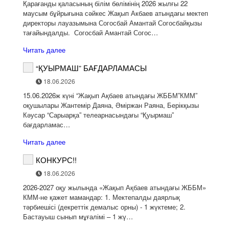
Қарағанды қаласының білім бөлімінің 2026 жылғы 22
маусым бұйрығына сәйкес Жақып Акбаев атындағы мектеп
директоры лауазымына Согосбай Амантай Согосбайқызы
тағайындалды. Согосбай Амантай Согос…
Читать далее
“ҚУЫРМАШ” БАҒДАРЛАМАСЫ
18.06.2026
15.06.2026ж күні “Жақып Ақбаев атындағы ЖББМ”КММ”
оқушылары Жантемір Даяна, Әміржан Раяна, Берікқызы
Кәусар “Сарыарқа” телеарнасындағы “Қуырмаш”
бағдарламас…
Читать далее
КОНКУРС!!
18.06.2026
2026-2027 оқу жылында «Жақып Ақбаев атындағы ЖББМ»
КММ-не қажет мамандар: 1. Мектепалды даярлық
тәрбиешісі (декреттік демалыс орны) - 1 жүктеме; 2.
Бастауыш сынып мұғалімі – 1 жү…