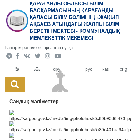
ҚАРАҒАНДЫ ОБЛЫСЫ БІЛІМ
БАСҚАРМАСЫНЫҢ ҚАРАҒАНДЫ
ҚАЛАСЫ БІЛІМ БӨЛІМІНІҢ «ЖАҚЫП
АҚБАЕВ АТЫНДАҒЫ ЖАЛПЫ БІЛІМ
БЕРЕТІН МЕКТЕБІ» КОММУНАЛДЫҚ
МЕМЛЕКЕТТІК МЕКЕМЕСІ
Нашар көретіндерге арналған нұсқа
кіру
рус
каз
eng
Сандық мәліметтер