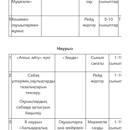
Мұқағали»
оқу
сыныптар
апт
5
Кешіккен
Рейд
5-10
Төрті
оқушылармен
жүргізу
сыныптар
апт
жұмыс
Наурыз
1
«Алғыс айту» күні
«Зерде»
Сынып
1-10
сағаты
сыныптар
2
Сабақ
Рейд
1-10
үлгерімін,оқулықтарды
жүргізу
сыныптар
тазалықтарын
тексеру.
Оқушылардың
сабаққа қатысуын
бақылау
3
8 наурыз
Оқушыларға
Мерекелік
1-10
«Халықаралық
ана мейірімін
сазды
сыныптар