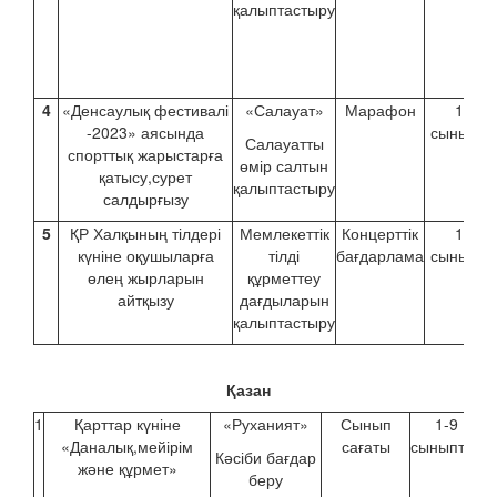
қалыптастыру
4
«Денсаулық фестивалі
«Салауат»
Марафон
1-9
-2023» аясында
сыныпта
Салауатты
спорттық жарыстарға
өмір салтын
қатысу,сурет
қалыптастыру
салдырғызу
5
ҚР Халқының тілдері
Мемлекеттік
Концерттік
1-9
күніне оқушыларға
тілді
бағдарлама
сыныпта
өлең жырларын
құрметтеу
айтқызу
дағдыларын
қалыптастыру
Қазан
1
Қарттар күніне
«Руханият»
Сынып
1-9
Б
«Даналық,мейірім
сағаты
сыныптар
Кәсіби бағдар
және құрмет»
беру