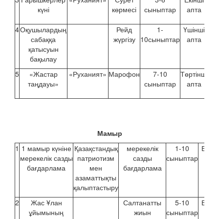
күні
көрмесі
сыныптар
апта
4
Оқушылардың
Рейд
1-
Үшінші
сабаққа
жүргізу
10сыныптар
апта
қатысуын
бақылау
5
«Жастар
«Руханият»
Марофон
7-10
Төртінші
таңдауы»
сыныптар
апта
Мамыр
1
1 мамыр күніне
Қазақстандық
мерекелік
1-10
Бірін
мерекелік сазды
патриотизм
сазды
сыныптар
апт
бағдарлама
мен
бағдарлама
азаматтықты
қалыптастыру
2
Жас Ұлан
Салтанатты
5-10
Бірін
ұйымының
жиын
сыныптар
апт