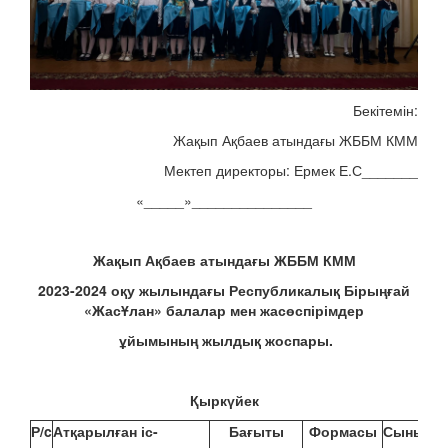
Бекітемін:
Жақып Ақбаев атындағы ЖББМ КММ
Мектеп директоры: Ермек Е.С_______
«_____»_______________
Жақып Ақбаев атындағы ЖББМ КММ
2023-2024 оқу жылындағы Республикалық Бірыңғай
«ЖасҰлан» балалар мен жасөспірімдер
ұйымының жылдық жоспары.
Қыркүйек
Р
/c
Атқарылған іс-
Бағыты
Формасы
Сыныпта