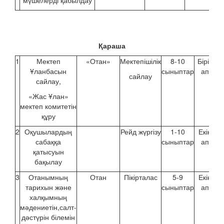
мүшелерді қабылдау
Қараша
1
Мектеп
«Отан»
Мектепішілік
8-10
Бірінші
Ұланбасын
сыныптар
апта
сайлау
сайлау,
«Жас Ұлан»
мектеп комитетін
құру
2
Оқушылардың
Рейд жүргізу
1-10
Екінші
сабаққа
сыныптар
апта
қатысуын
бақылау
3
Отанымның
Отан
Пікірталас
5-9
Екінші
тарихын және
сыныптар
апта
халқымның
мәдениетін,салт-
дәстүрін білемін