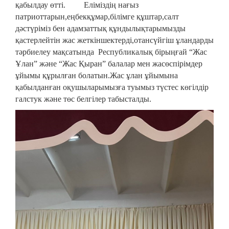
қабылдау өтті. Еліміздің нағыз
патриоттарын,еңбекқұмар,білімге құштар,салт
дәстүріміз бен адамзаттық құндылықтарымызды
қастерлейтін жас жеткіншектерді,отансүйгіш ұландарды
тәрбиелеу мақсатында Республикалық бірыңғай “Жас
Ұлан” және “Жас Қыран” балалар мен жасөспірімдер
ұйымы құрылған болатын.Жас ұлан ұйымына
қабылданған оқушыларымызға туымыз түстес көгілдір
галстук және төс белгілер табысталды.