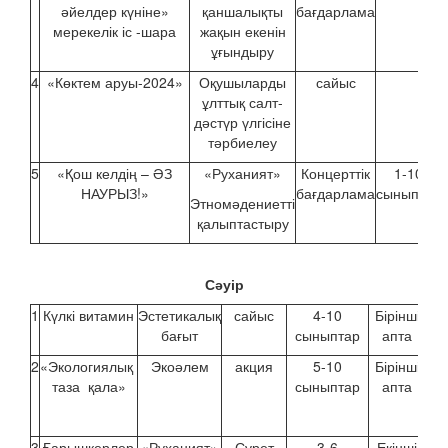
әйелдер күніне»
қаншалықты
бағдарлама
мерекелік іс -шара
жақын екенін
ұғындыру
4
«Көктем аруы-2024»
Оқушыларды
сайыс
ұлттық салт-
дәстүр үлгісіне
тәрбиелеу
5
«Қош келдің – ӘЗ
«Руханият»
Концерттік
1-10
НАУРЫЗ!»
бағдарлама
сыныптар
Этномәдениетті
қалыптастыру
Сәуір
1
Күлкі витамин
Эстетикалық
сайыс
4-10
Бірінші
бағыт
сыныптар
апта
2
«Экологиялық
Экоәлем
акция
5-10
Бірінші
таза қала»
сыныптар
апта
3
Ғарышкерлер
«Руханият»
Сурет
3-6
Екінші