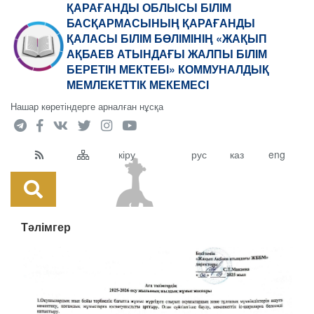
ҚАРАҒАНДЫ ОБЛЫСЫ БІЛІМ
БАСҚАРМАСЫНЫҢ ҚАРАҒАНДЫ
ҚАЛАСЫ БІЛІМ БӨЛІМІНІҢ «ЖАҚЫП
АҚБАЕВ АТЫНДАҒЫ ЖАЛПЫ БІЛІМ
БЕРЕТІН МЕКТЕБІ» КОММУНАЛДЫҚ
МЕМЛЕКЕТТІК МЕКЕМЕСІ
Нашар көретіндерге арналған нұсқа
кіру
рус
каз
eng
Тәлімгер