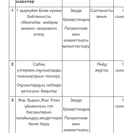
шаралар
1
1-қыркүйек Білім күніне
Зерде
Салтанатты
1-9
байланысты
жиын
сыныпта
Қазақстандық
«Мектебім- мейірім
мекені» мерекесін
Патриотизм
өткізу
мен
азаматтықты
қалыптастыру
2
Сабақ
Рейд
1-9
үлгерімін,оқулықтарды
жүргізу
сыныпта
тазалықтарын тексеру.
Оқушылардың сабаққа
қатысуын бақылау
3
Жас Қыран,Жас Ұлан
Зерде
1-9
ұйымының топ
сыныпта
Қазақстандық
басшыларын
тағайындау,міндеттерін
Патриотизм
бөліп беру
мен
азаматтықты