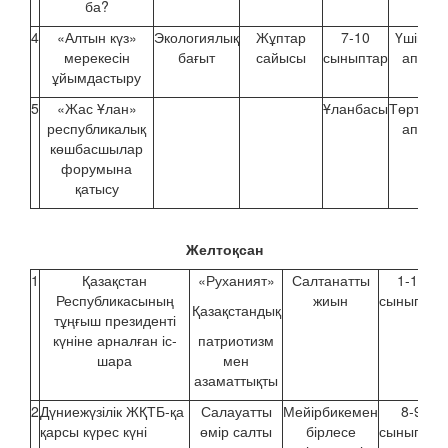
ба?
4
«Алтын күз»
Экологиялық
Жұптар
7-10
Үшінші
мерекесін
бағыт
сайысы
сыныптар
апта
ұйымдастыру
5
«Жас Ұлан»
Ұланбасы
Төртінші
республикалық
апта
көшбасшылар
форумына
қатысу
Желтоқсан
1
Қазақстан
«Руханият»
Салтанатты
1-10
Республикасының
жиын
сыныптар
Қазақстандық
тұңғыш президенті
күніне арналған іс-
патриотизм
шара
мен
азаматтықты
2
Дүниежүзілік ЖҚТБ-қа
Салауатты
Мейірбикемен
8-9
қарсы күрес күні
өмір салты
бірлесе
сыныптар