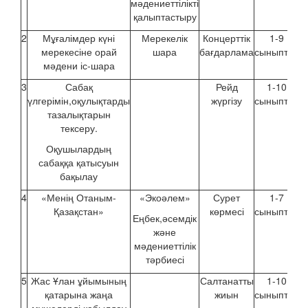
мәдениеттілікті
қалыптастыру
2
Мұғалімдер күні
Мерекелік
Концерттік
1-9
мерекесіне орай
шара
бағдарлама
сыныптар
мәдени іс-шара
3
Сабақ
Рейд
1-10
үлгерімін,оқулықтарды
жүргізу
сыныптар
тазалықтарын
тексеру.
Оқушылардың
сабаққа қатысуын
бақылау
4
«Менің Отаным-
«Экоәлем»
Сурет
1-7
Қазақстан»
көрмесі
сыныптар
Еңбек,әсемдік
және
мәдениеттілік
тәрбиесі
5
Жас Ұлан ұйымының
Салтанатты
1-10
Т
қатарына жаңа
жиын
сыныптар