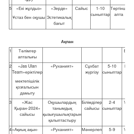
5
«Екі жұлдыз»
«Зерде»
Сайыс
1-10
Төртінші
сыныптар
апта
Ұстаз бен оқушы
Эстетикалық
бағыт
Ақпан
1
Тәлімгер
Бірін
апталығы
апт
2
«Jas Ulan
«Руханият»
Сұхбат
5-10
Екін
Team»еріктілер
жүргізу
сыныптар
апт
мектепішілік
қозғалысын
дамыту
3
«Жас
Оқушылардың
Білімділер
2-4
Үшін
Қыран-2024»
танымдық
сайысы
сыныптар
апт
сайысы
қызығушылықтарын
қалыптастыру
4
«Ақиық ақын-
«Руханият»
Мәнерлеп
5-9
Үшін