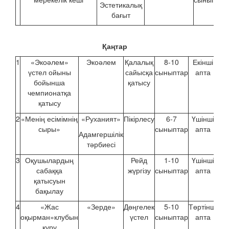
Эстетикалық
бағыт
Қаңтар
1
«Экоәлем»
Экоәлем
Қалалық
8-10
Екінші
үстел ойыны
сайысқа
сыныптар
апта
бойынша
қатысу
чемпионатқа
қатысу
2
«Менің есімімнің
«Руханият»
Пікірлесу
6-7
Үшінші
сыры»
сыныптар
апта
Адамгершілік
тәрбиесі
3
Оқушылардың
Рейд
1-10
Үшінші
сабаққа
жүргізу
сыныптар
апта
қатысуын
бақылау
4
«Жас
«Зерде»
Дөңгелек
5-10
Төртінші
оқырман»клубын
үстел
сыныптар
апта
құру