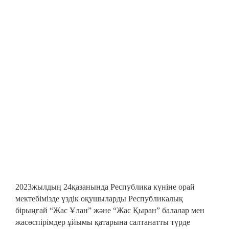
2023жылдың 24қазанында Республика күніне орай
мектебімізде үздік оқушыларды Республикалық
бірыңғай “Жас Ұлан” және “Жас Қыран” балалар мен
жасөспірімдер ұйымы қатарына салтанатты түрде