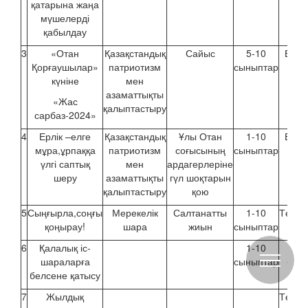
қатарына жаңа
мүшелерді
қабылдау
3
«Отан
Қазақстандық
Сайыс
5-10
Екінш
Қорғаушылар»
патриотизм
сыныптар
апт
күніне
мен
азаматтықты
«Жас
қалыптастыру
сарбаз-2024»
4
Ерлік –елге
Қазақстандық
Ұлы Отан
1-10
Екінш
мұра,ұрпаққа
патриотизм
соғысының
сыныптар
апт
үлгі саптық
мен
ардагерлеріне
шеру
азаматтықты
гүл шоқтарын
қалыптастыру
қою
5
Сыңғырла,соңғы
Мерекелік
Салтанатты
1-10
Төртін
қоңырау!
шара
жиын
сыныптар
апт
6
Қалалық іс-
1-10
Жы
шараларға
сыныптар
бой
белсене қатысу
7
Жылдық
Төртін