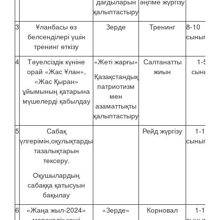
дағдыларын
әңгіме жүргізу
қалыптастыру
3
Ұланбасы өз
Зерде
Тренинг
8-10
белсенділері үшін
сыныптар
тренинг өткізу
4
Тәуелсіздік күніне
«Жеті жарғы»
Салтанатты
1-5
орай «Жас Ұлан»,
жиын
сынып
Қазақстандық
«Жас Қыран»
патриотизм
ұйымының қатарына
мен
мүшелерді қабылдау
азаматтықты
қалыптастыру
5
Сабақ
Рейд жүргізу
1-10
үлгерімін,оқулықтарды
сыныптар
тазалықтарын
тексеру.
Оқушылардың
сабаққа қатысуын
бақылау
6
«Жаңа жыл-2024»
«Зерде»
Корновал
1-10
мерекелік кеші
сыныптар