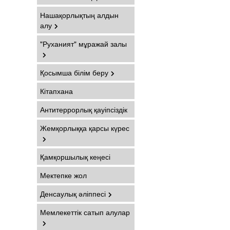
Нашақорлықтың алдын
алу
"Руханият" мұражай залы
Қосымша білім беру
Кітапхана
Антитеррорлық қауіпсіздік
Жемқорлыққа қарсы күрес
Қамқоршылық кеңесі
Мектепке жол
Денсаулық әліппесі
Мемлекеттік сатып алулар