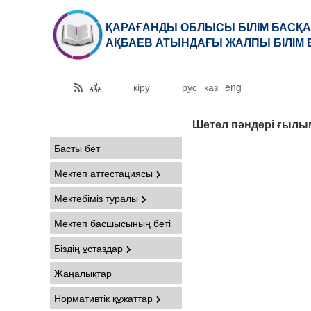
ҚАРАҒАНДЫ ОБЛЫСЫ БІЛІМ БАСҚА
АҚБАЕВ АТЫНДАҒЫ ЖАЛПЫ БІЛІМ 
кіру
рус
каз
eng
Шетел пәндері ғылыми
Басты бет
Мектеп аттестациясы
Мектебіміз туралы
Мектеп басшысының беті
Біздің ұстаздар
Жаңалықтар
Нормативтік құжаттар