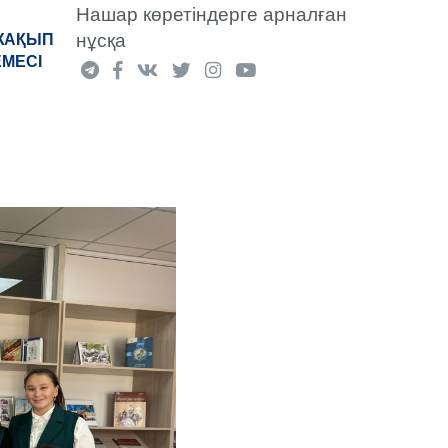
Нашар көретіндерге арналған
нұсқа
«ЖАҚЫП
ЕМЕСІ