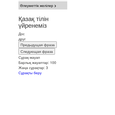
Әлеуметтік желілер
Қазақ тілін
үйренеміз
Дос
друг
Предыдущая фраза
Следующая фраза
Сұрақ-жауап
Барлық жауаптар:
100
Жаңа сұрақтар:
3
Сұрақты беру