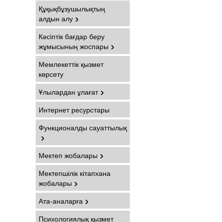
Құқықбұзушылықтың
алдын алу
Кәсіптік бағдар беру
жұмысының жоспары
Мемлекеттік қызмет
көрсету
Ұлылардан ұлағат
Интернет ресурстары
Функционалды сауаттылық
Мектеп жобалары
Мектепшілік кітапхана
жобалары
Ата-аналарға
Психологиялық қызмет