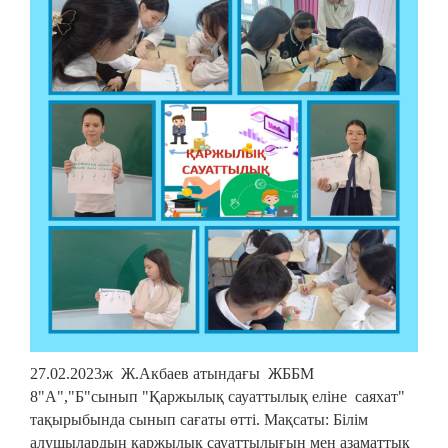
27.02.2023ж Ж.Акбаев атындағы ЖББМ
8"А","Б"сынып "Қаржылық сауаттылық еліне саяхат"
тақырыбында сынып сағаты өтті. Мақсаты: Білім
алушылардың қаржылық сауаттылығын мен азаматтық