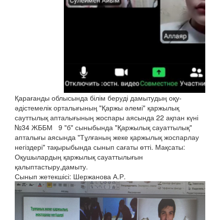
Қарағанды облысында білім беруді дамытудың оқу-
әдістемелік орталығының "Қаржы әлемі" қаржылық
сауттылық апталығының жоспары аясында 22 ақпан күні
№34 ЖББМ 9 "б" сыныбында "Қаржылық сауаттылық"
апталығы аясында "Тұлғаның жеке қаржылық жоспарлау
негіздері" тақырыбында сынып сағаты өтті. Мақсаты:
Оқушылардың қаржылық сауаттылығын
қалыптастыру,дамыту.
Сынып жетекшісі: Шержанова А.Р.