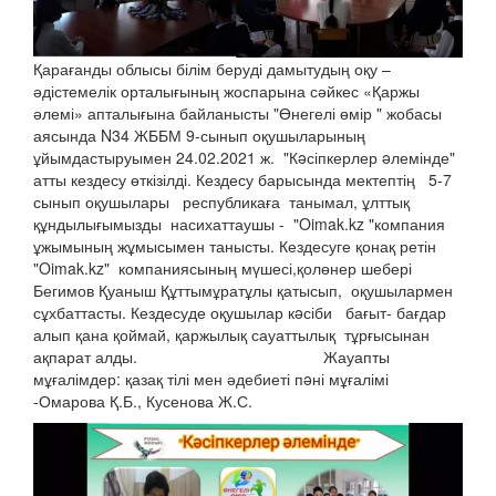
Қарағанды облысы білім беруді дамытудың оқу –
әдістемелік орталығының жоспарына сәйкес «Қаржы
әлемі» апталығына байланысты "Өнегелі өмір " жобасы
аясында N34 ЖББМ 9-сынып оқушыларының
ұйымдастыруымен 24.02.2021 ж. "Кəсіпкерлер əлемінде"
атты кездесу өткізілді. Кездесу барысында мектептің 5-7
сынып оқушылары республикаға танымал, ұлттық
құндылығымызды насихаттаушы - "Oimak.kz "компания
ұжымының жұмысымен танысты. Кездесуге қонақ ретін
"Oimak.kz" компаниясының мүшесі,қолөнер шебері
Бегимов Қуаныш Құттымұратұлы қатысып, оқушылармен
сұхбаттасты. Кездесуде оқушылар кəсіби бағыт- бағдар
алып қана қоймай, қаржылық сауаттылық тұрғысынан
ақпарат алды. Жауапты
мұғалімдер: қазақ тілі мен әдебиеті пəні мұғалімі
-Омарова Қ.Б., Кусенова Ж.С.