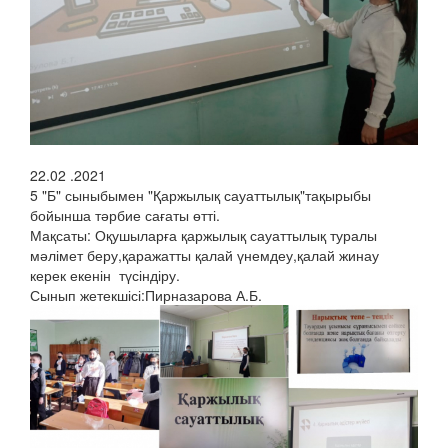
22.02 .2021
5 "Б" сыныбымен "Қаржылық сауаттылық"тақырыбы
бойынша тәрбие сағаты өтті.
Мақсаты: Оқушыларға қаржылық сауаттылық туралы
мәлімет беру,қаражатты қалай үнемдеу,қалай жинау
керек екенін түсіндіру.
Сынып жетекшісі:Пирназарова А.Б.