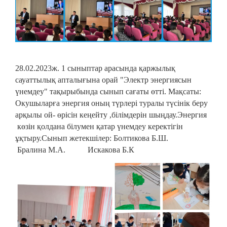
28.02.2023ж. 1 сыныптар арасында қаржылық
сауаттылық апталығына орай "Электр энергиясын
үнемдеу" тақырыбында сынып сағаты өтті. Мақсаты:
Окушыларға энергия оның түрлері туралы түсінік беру
арқылы ой- өрісін кеңейту ,білімдерін шыңдау.Энергия
көзін қолдана білумен қатар үнемдеу керектігін
ұқтыру.Сынып жетекшілер: Болтикова Б.Ш.
Бралина М.А. Искакова Б.К