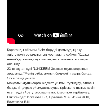
Қарағанды облысы білім беру ді дамытудың оқу-
әдістемелік орталығының жоспарына сәйкес "Қаржы
әлемі"қаржылық сауаттылық апталығының жоспары
аясында
23-ші ақпан күні №34ЖББМ 3сынып оқушыларының
арасында "Менің отбасымның бюджеті" тақырыбында,
Эссе байқауы өтті.
Мақсаты:Оқушыларға бюджет ұғымын түсіндіру, отбасы
бюджетін дұрыс ұйымдастыруды, кіріс және шығыс көзін
есептеуді үйрету, жоспарлауға, іскерлікке тәрбиелеу.
Өткізгендер: Искакова Б.К, Бралина М.А, Исина Ж.Ш,
Болтикова Б.Ш