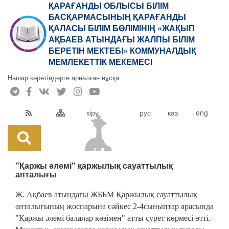
ҚАРАҒАНДЫ ОБЛЫСЫ БІЛІМ
БАСҚАРМАСЫНЫҢ ҚАРАҒАНДЫ
ҚАЛАСЫ БІЛІМ БӨЛІМІНІҢ «ЖАҚЫП
АҚБАЕВ АТЫНДАҒЫ ЖАЛПЫ БІЛІМ
БЕРЕТІН МЕКТЕБІ» КОММУНАЛДЫҚ
МЕМЛЕКЕТТІК МЕКЕМЕСІ
Нашар көретіндерге арналған нұсқа
кіру
рус
каз
eng
"Қаржы әлемі" қаржылық сауаттылық
апталығы
Ж. Ақбаев атындағы ЖББМ Қаржылық сауаттылық
апталығының жоспарына сәйкес 2-4сыныптар арасында
"Қаржы әлемі балалар көзімен" атты сурет көрмесі өтті.