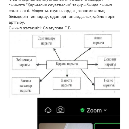
сыныпта "Қаржылық сауаттылық" тақырыбында сынып
сағаты өтті. Мақсаты: оқушылардың экономикалық
білімдерін тиянақтау, одан әрі танымдылық қабілеттерін
арттыру.
Сынып жетекшісі: Смагулова Г.Б.