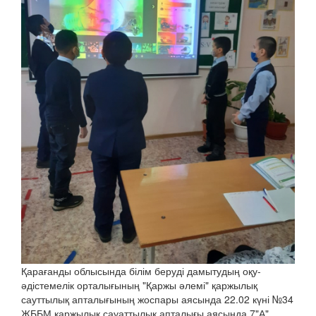
Қарағанды облысында білім беруді дамытудың оқу-
әдістемелік орталығының "Қаржы әлемі" қаржылық
сауттылық апталығының жоспары аясында 22.02 күні №34
ЖББМ қаржылық сауаттылық апталығы аясында 7"А"