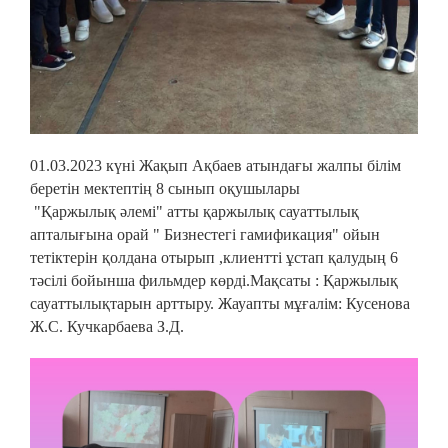
01.03.2023 күні Жақып Ақбаев атындағы жалпы білім
беретін мектептің 8 сынып оқушылары
"Қаржылық әлемі" атты қаржылық сауаттылық
апталығына орай " Бизнестегі гамификация" ойын
тетіктерін қолдана отырып ,клиентті ұстап қалудың 6
тәсілі бойынша фильмдер көрді.Мақсаты : Қаржылық
сауаттылықтарын арттыру. Жауапты мұғалім: Кусенова
Ж.С. Кучкарбаева З.Д.