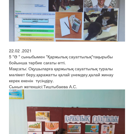
22.02 .2021
5 "Ә " сыныбымен "Қаржылық сауаттылық"тақырыбы
бойынша тәрбие сағаты өтті.
Мақсаты: Оқушыларға қаржылық сауаттылық туралы
мәлімет беру,қаражатты қалай үнемдеу,қалай жинау
керек екенін түсіндіру.
Сынып жетекшісі:Тиштыбаева А.С.