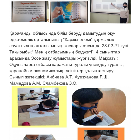
Қарағанды облысында білім беруді дамытудың оқу-
әдістемелік орталығының "Қаржы әлемі" қаржылық
сауаттылық апталығының жоспары аясында 23.02.21 күні
Тақырыбы:“ Менің отбасымның бюджеті”. 4 сыныптар
арасында Эссе жазу жұмыстары жүргізілді. Мақсаты:
Оқушыларға отбасы қаражаты туралы үнемдеу туралы,
қарапайым экономикалық түсініктер қалыптастыру.
Сынып жетекшісі: Анбиева А.Т. Ауезханова Ғ.Ш.
Мамедова А.М. Сламбекова З.О.