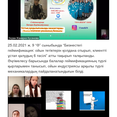
25.02.2021 ж. 9 “Ә” сыныбында “Бизнестегі
геймификация: ойын тетіктерін қолдана отырып, клиентті
ұстап қалудың 6 тәсілі” атты тақырып талқыланды.
Әңгімелесу барысында балалар геймификацияның түрлі
қырларымен танысып, ойын индустриясы арқылы түрлі
механикалардың пайдаланатындығын білді.