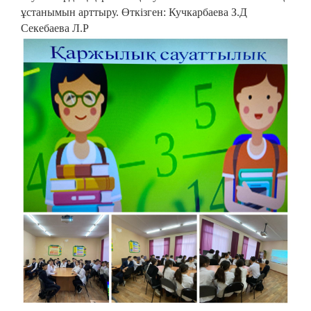
ұстанымын арттыру. Өткізген: Кучкарбаева З.Д
Секебаева Л.Р