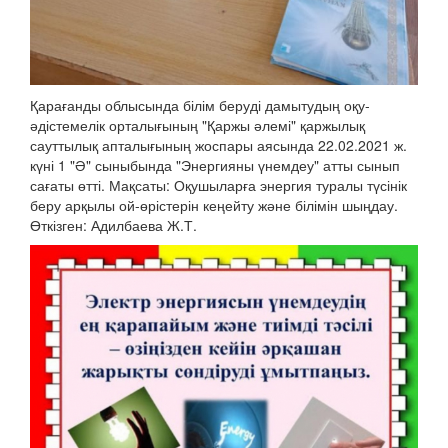
Қарағанды облысында білім беруді дамытудың оқу-
әдістемелік орталығының "Қаржы әлемі" қаржылық
сауттылық апталығының жоспары аясында 22.02.2021 ж.
күні 1 "Ә" сыныбында "Энергияны үнемдеу" атты сынып
сағаты өтті. Мақсаты: Оқушыларға энергия туралы түсінік
беру арқылы ой-өрістерін кеңейту және білімін шыңдау.
Өткізген: Адилбаева Ж.Т.