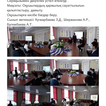
Серікқызымен дөңгелек үстел өткізілді .
Мақсаты: Оқушылардың қаржылық сауаттылығын
қалыптастыру, дамыту.
Оқушыларға кәсіби бағдар беру.
Сынып жетекшісі: Кучкарбаева З.Д., Шержанова А.Р.,
Бугембаева А.Т.