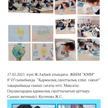
27.02.2023 күні Ж.Ақбаев атындағы ЖББМ "КММ"
8"Ә"сыныбында "Қаржылық сауаттылық еліне саяхат"
тақырыбында сынып сағаты өтті. Мақсаты:
Оқушылардың қаржылық сауаттылығын арттыру.
.
Сынып жетекшісі: Кусенова Ж.С