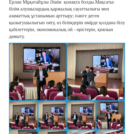
Ерлан Мұқатайұлы Әшім қонақта болды.Мақсаты:
білім алушылардың қаржылық сауаттылығы мен
азаматтық ұстанымын арттыру; пәнге деген
қызығушылығын ояту, өз білімдерін өмірде қолдана білу
қабілеттерін, экономикалық ой - өрістерін, қиялын
дамыту.