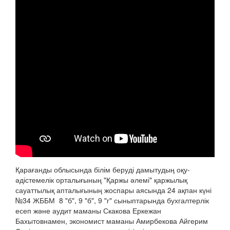
Қарағанды облысында білім беруді дамытудың оқу-
әдістемелік орталығының "Қаржы әлемі" қаржылық
сауаттылық апталығының жоспары аясында 24 ақпан күні
№34 ЖББМ 8 "б", 9 "б", 9 "г" сыныптарында бухгалтерлік
есеп және аудит маманы Скакова Еркежан
Бахытовнамен, экономист маманы Амирбекова Айгерим