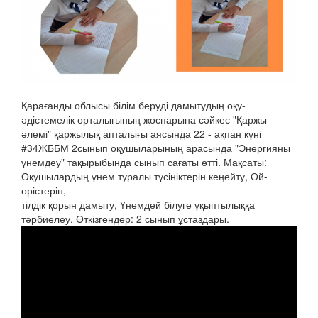
Қарағанды облысы білім беруді дамытудың оқу-
әдістемелік орталығының жоспарына сәйкес "Қаржы
әлемі" қаржылық апталығы аясында 22 - ақпан күні
#34ЖББМ 2сынып оқушыларының арасында "Энергияны
үнемдеу" тақырыбында сынып сағаты өтті. Мақсаты:
Оқушылардың үнем туралы түсініктерін кеңейту, Ой-
өрістерін,
тілдік қорын дамыту, Үнемдей білуге ұқыптылыққа
тәрбиелеу. Өткізгендер: 2 сынып ұстаздары.