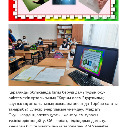
Қарағанды облысында білім беруді дамытудың оқу-
әдістемелік орталығының "Қаржы әлемі" қаржылық
сауттылық апталығының жоспары аясында Тәрбие сағаты
тақырыбы: Электр энергиысын үнемдеу. Мақсаты:
Оқушылардың электр қуатын және үнем туралы
түсініктерін кеңейту. Ой—өрісін, тілдікқорын дамыту.
Үнемдей білуге ұқыптылыққа тәрбиелеу. 4"А"сыныбы.