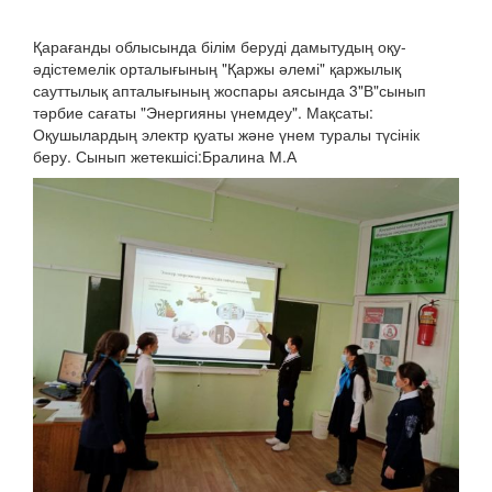
Қарағанды облысында білім беруді дамытудың оқу-
әдістемелік орталығының "Қаржы әлемі" қаржылық
сауттылық апталығының жоспары аясында 3"В"сынып
тәрбие сағаты "Энергияны үнемдеу". Мақсаты:
Оқушылардың электр қуаты және үнем туралы түсінік
беру. Сынып жетекшісі:Бралина М.А