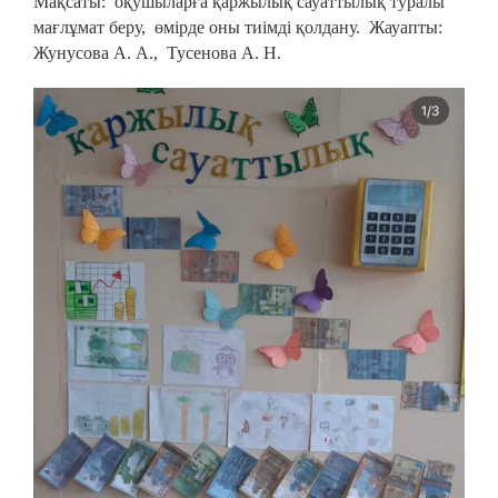
Мақсаты: оқушыларға қаржылық сауаттылық туралы
мағлұмат беру, өмірде оны тиімді қолдану. Жауапты:
Жунусова А. А., Тусенова А. Н.