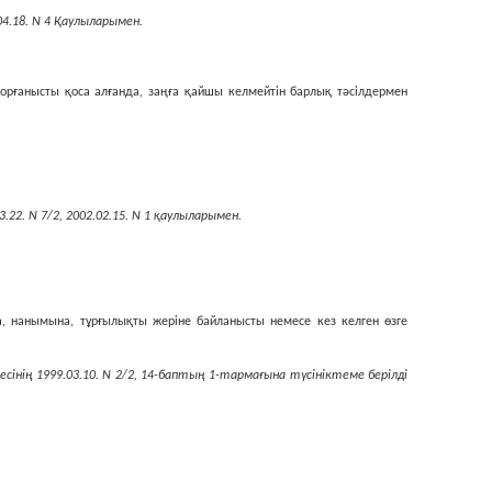
04.18. N 4 Қаулыларымен.
қорғанысты қоса алғанда, заңға қайшы келмейтiн барлық тәсiлдермен
22. N 7/2, 2002.02.15. N 1 қаулыларымен.
ына, нанымына, тұрғылықты жерiне байланысты немесе кез келген өзге
інің 1999.03.10. N 2/2, 14-баптың 1-тармағына түсініктеме берілді