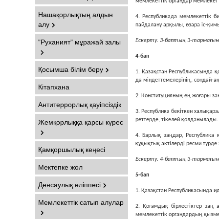
мемлекеттiк органдар мемлекет ат
Нашақорлықтың алдын
4. Республикада мемлекеттiк би
алу
пайдалану арқылы, өзара iс-қим
"Руханият" мұражай залы
Ескерту. 3-баптың 3-тармағына
4-бап
Қосымша білім беру
1. Қазақстан Республикасында 
да мiндеттемелерiнiң, сондай-
Кітапхана
2. Конституцияның ең жоғары за
Антитеррорлық қауіпсіздік
3. Республика бекiткен халықа
Жемқорлыққа қарсы күрес
реттерде, тiкелей қолданылады.
4. Барлық заңдар, Республика
құқықтық актiлердi ресми түрд
Қамқоршылық кеңесі
Ескерту. 4-баптың 3-тармағына
Мектепке жол
5-бап
Денсаулық әліппесі
1. Қазақстан Республикасында и
Мемлекеттік сатып алулар
2. Қоғамдық бiрлестiктер заң 
мемлекеттiк органдардың қызмет