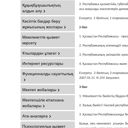
Құқықбұзушылықтың
2. Республика қызметiнiң түбеге
аса маңызды мәселелерiн демок
алдын алу
Ескерту. 1-баптың 1-тармағына
Кәсіптік бағдар беру
жұмысының жоспары
2-бап
Мемлекеттік қызмет
1. Қазақстан Республикасы - пре
көрсету
2. Республиканың егемендiгi он
Ұлылардан ұлағат
3. Республиканың әкімшілік-аум
Интернет ресурстары
4. Қазақстан Республикасы және
Функционалды сауаттылық
Ескерту. 2-баптың 2-тармағына
2007.05.21. N 254 Заңымен.
3-бап
Мектеп жобалары
1. Мемлекеттiк билiктiң бiрден-б
Мектепшілік кітапхана
жобалары
2. Халық билiктi тiкелей респуб
Ата-аналарға
3. Қазақстан Республикасында б
Халық пен мемлекет атынан билi
Психологиялық қызмет