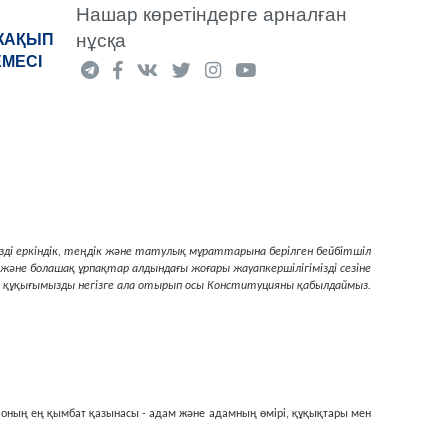
Нашар көретіндерге арналған
нұсқа
«ЖАҚЫП
ЕМЕСІ
iздi еркiндiк, теңдiк және татулық
мұраттарына берiлген бейбiтшiл
i және болашақ ұрпақтар алдындағы
жоғары жауапкершiлiгiмiздi сезiне
к құқығымызды негiзге
ала отырып
осы Конституцияны қабылдаймыз.
, оның ең қымбат қазынасы - адам және адамның өмiрi, құқықтары мен