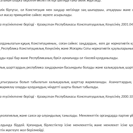
ынан оларға берiлген өкiлеттiктерi шегiнде ғана билiк жүргiзедi.
лiк бiртұтас, ол Конституция мен заңдар негiзiнде заң шығарушы, атқарушы және 
ыл жасау принципiне сәйкес жүзеге асырылады.
 түсініктеме берілді - Қазақстан Республикасы Конституциялық Кеңесінің 2001.04.
қолданылатын құқық Конституцияның, соған сәйкес заңдардың, өзге де нормативтiк 
ақ Республика Конституциялық Кеңесiнiң және Жоғарғы Соты нормативтiк қаулыларын
ңды күшi бар және Республиканың бүкiл аумағында ол тiкелей қолданылады.
ралық шарттардың республика заңдарынан басымдығы болады және халықаралық шарт б
 қатысушысы болып табылатын халықаралық шарттар жарияланады. Азаматтардың қ
е жариялау оларды қолданудың мiндеттi шарты болып табылады.
 түсініктеме берілді - Қазақстан Республикасы Конституциялық Кеңесінің 2000.10.
деологиялық және саяси әр-алуандылық танылады. Мемлекеттiк органдарда партия ұй
алдында бiрдей. Қоғамдық бiрлестiктер iсiне мемлекеттiң және мемлекет iсiне қо
iн жүктеуге жол берiлмейдi.