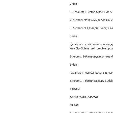
7-бап
1. Қазақстан Республикасындағы м
2. Мемлекеттiк ұйымдарда және ж
3. Мемлекет Қазақстан халқының
8-бап
Қазақстан Республикасы халықа
мен бiр-бiрiнiң iшкi iстерiне а
Ескерту. 8-бапқа түсініктеме б
9-бап
Қазақстан Республикасының мемл
Ескерту. 9-бапқа өзгерту енгізі
II бөлім
АДАМ ЖӘНЕ АЗАМАТ
10-бап