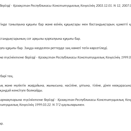
берілді - Қазақстан Республикасы Конституциялық Кеңесінің 2003.12.01. N 12, 2007.
ретiнде танылуына құқығы бар және өзiнiң құқықтары мен бостандықтарын, қажеттi 
остандықтарының сот арқылы қорғалуына құқығы бар.
алуға құқығы бар. Заңда көзделген реттерде заң көмегi тегiн көрсетiледi.
 түсініктеме берілді - Қазақстан Республикасы Конституциялық Кеңесінің 1999.03.
бәрi тең.
дық және мүлiктiк жағдайына, жынысына, нәсiлiне, ұлтына, тiлiне, дiнге көзқарас
қандай кемсiтуге болмайды.
армақтарына түсініктеме берілді - Қазақстан Республикасы Конституциялық Кеңес
итуциялық Кеңесінің 1999.03.22. N 7/2 қаулыларымен.
ар.