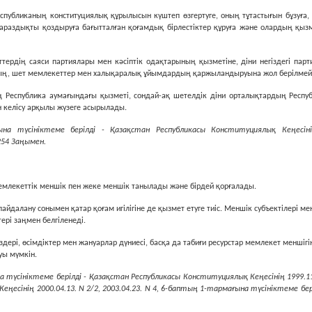
спубликаның конституциялық құрылысын күштеп өзгертуге, оның тұтастығын бұзуға, мем
 араздықты қоздыруға бағытталған қоғамдық бiрлестiктер құруға және олардың қыз
тердiң саяси партиялары мен кәсiптiк одақтарының қызметіне, дiни негiздегi парт
дың, шет мемлекеттер мен халықаралық ұйымдардың қаржыландыруына жол берiлмей
дiң Республика аумағындағы қызметi, сондай-ақ шетелдiк дiни орталықтардың Респ
н келiсу арқылы жүзеге асырылады.
на түсініктеме берілді - Қазақстан Республикасы Конституциялық Кеңесінің
254 Заңымен.
емлекеттiк меншiк пен жеке меншiк танылады және бiрдей қорғалады.
пайдалану сонымен қатар қоғам игiлiгіне де қызмет етуге тиiс. Меншiк субъектiлерi ме
терi заңмен белгiленедi.
здерi, өсiмдiктер мен жануарлар дүниесi, басқа да табиғи ресурстар мемлекет меншiг
уы мүмкiн.
 түсініктеме берілді - Қазақстан Республикасы Конституциялық Кеңесінің 1999.11
ңесінің 2000.04.13. N 2/2, 2003.04.23. N 4, 6-баптың 1-тармағына түсініктеме бер