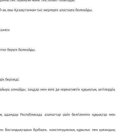
арамастан, бiрыңғай және тең болып табылады.
й-ақ оны Қазақстаннан тыс жерлерге аластауға болмайды.
сымен.
етке беруге болмайды.
iк берiледi.
айыра алмайды, заңдар мен өзге де нормативтiк құқықтық актiлердiң
қ адамдар Республикада азаматтар үшiн белгiленген құқықтар мен
н бостандықтарын бұзбауға, конституциялық құрылыс пен қоғамдық