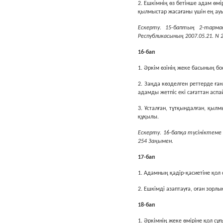
2. Ешкімнің өз бетінше адам өм
қылмыстар жасағаны үшін ең ауыр
Ескерту. 15-баптың 2-тармағ
Республикасының 2007.05.21. N 
16-бап
1. Әркiм өзiнiң жеке басының б
2. Заңда көзделген реттерде ға
адамды жетпiс екi сағаттан аспа
3. Ұсталған, тұтқындалған, қыл
құқылы.
Ескерту. 16-бапқа түсініктеме 
254 Заңымен.
17-бап
1. Адамның қадiр-қасиетiне қол
2. Ешкiмдi азаптауға, оған зор
18-бап
1. Әркiмнiң жеке өмiрiне қол с