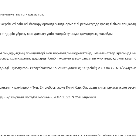
емлекеттiк тiл - қазақ тiлi.
ергiлiктi өзiн-өзi басқару органдарында орыс тiлi ресми түрде қазақ тiлiмен тең қо
 тiлдерiн үйрену мен дамыту үшiн жағдай туғызуға қамқорлық жасайды.
ралық құқықтың принциптерi мен нормаларын құрметтейдi, мемлекеттер арасында ынт
раласпау, халықаралық дауларды бейбiт жолмен шешу саясатын жүргiзедi, қарулы күштi 
ерілді - Қазақстан Республикасы Конституциялық Кеңесінің 2001.04.12. N 1/2 қаулы
екеттiк рәміздері - Туы, Елтаңбасы және Гимнi бар. Олардың сипаттамасы және ресми
лді - Қазақстан Республикасының 2007.05.21. N 254 Заңымен.