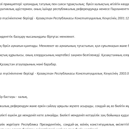
йлi принциптерi: қоғамдық татулық пен саяси тұрақтылық; бүкiл халықтың игiлiгiн кө
ратиялық әдiстермен, оның iшiнде республикалық референдумда немесе Парламентт
 түсініктеме берілді - Қазақстан Республикасы Конституциялық Кеңесінің 2001.12.
зиденттiк басқару нысанындағы бiртұтас мемлекет.
ың бүкiл аумағын қамтиды. Мемлекет өз аумағының тұтастығын, қол сұғылмауын және б
ақтық құрылысы, оның елордасының мәртебесі заңмен белгіленеді. Қазақстанның ел
 Қазақстан атауларының мәнi барабар.
 түсініктеме берілді - Қазақстан Республикасы Конституциялық Кеңесінің 2003.04.
iр бастауы - халық.
ликалық референдум және еркiн сайлау арқылы жүзеге асырады, сондай-ақ өз билiгiн ж
илiктi ешкiм де иемденiп кете алмайды. Билiктi иемденiп кетушiлiк заң бойынша қуда
к жүргiзуге Республика Президентiнiң, сондай-ақ өзiнiң конституциялық өкiлеттi