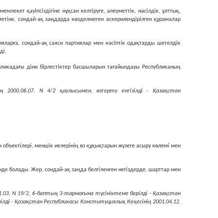
лекет қауiпсiздiгiне нұқсан келтiруге, әлеуметтiк, нәсiлдiк, ұлттық,
метiне, сондай-ақ заңдарда көзделмеген әскерилендiрiлген құрамалар
ияларға, сондай-ақ саяси партиялар мен кәсiптiк одақтарды шетелдiк
дi.
убликадағы дiни бiрлестiктер басшыларын тағайындауы Республиканың
 2000.06.07. N 4/2 қаулысымен, өзгерту енгізілді - Қазақстан
н объектiлерi, меншiк иелерiнiң өз құқықтарын жүзеге асыру көлемi мен
iнде болады. Жер, сондай-ақ заңда белгiленген негiздерде, шарттар мен
.03. N 19/2, 6-баптың 3-тармағына түсініктеме берілді - Қазақстан
ілді - Қазақстан Республикасы Конституциялық Кеңесінің 2001.04.12.