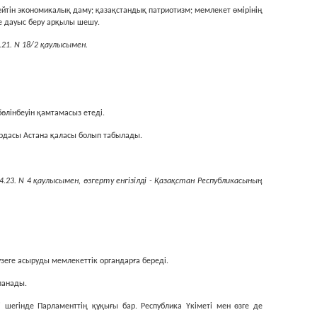
здейтiн экономикалық даму; қазақстандық патриотизм; мемлекет өмiрiнiң
е дауыс беру арқылы шешу.
21. N 18/2 қаулысымен.
өлiнбеуiн қамтамасыз етедi.
ордасы Астана қаласы болып табылады.
23. N 4 қаулысымен, өзгерту енгізілді - Қазақстан Республикасының
үзеге асыруды мемлекеттiк органдарға бередi.
ланады.
гi шегiнде Парламенттiң құқығы бар. Республика Үкiметi мен өзге де