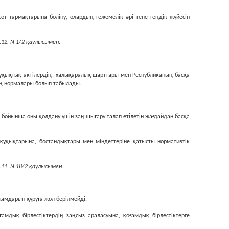
сот тармақтарына бөлiну, олардың тежемелiк әрi тепе-теңдiк жүйесiн
12. N 1/2 қаулысымен.
құқықтық актiлердiң, халықаралық шарттары мен Республиканың басқа
ың нормалары болып табылады.
ойынша оны қолдану үшiн заң шығару талап етiлетiн жағдайдан басқа
ұқықтарына, бостандықтары мен мiндеттерiне қатысты нормативтiк
11. N 18/2 қаулысымен.
ымдарын құруға жол берiлмейдi.
ғамдық бiрлестiктердiң заңсыз араласуына, қоғамдық бiрлестiктерге