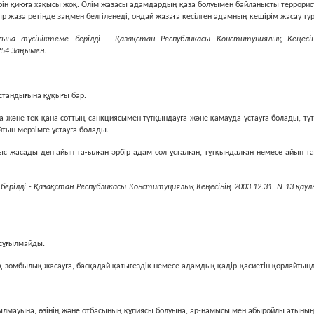
ірін қиюға хақысы жоқ. Өлім жазасы адамдардың қаза болуымен байланысты террорис
 жаза ретінде заңмен белгіленеді, ондай жазаға кесілген адамның кешірім жасау тур
ына түсініктеме берілді - Қазақстан Республикасы Конституциялық Кеңесіні
254 Заңымен.
остандығына құқығы бар.
на және тек қана соттың санкциясымен тұтқындауға және қамауда ұстауға болады, т
йтын мерзiмге ұстауға болады.
мыс жасады деп айып тағылған әрбiр адам сол ұсталған, тұтқындалған немесе айып т
берілді - Қазақстан Республикасы Конституциялық Кеңесінің 2003.12.31. N 13 қаулы
 сұғылмайды.
лық-зомбылық жасауға, басқадай қатыгездiк немесе адамдық қадiр-қасиетiн қорлайтын
ұғылмауына, өзiнiң және отбасының құпиясы болуына, ар-намысы мен абыройлы атының