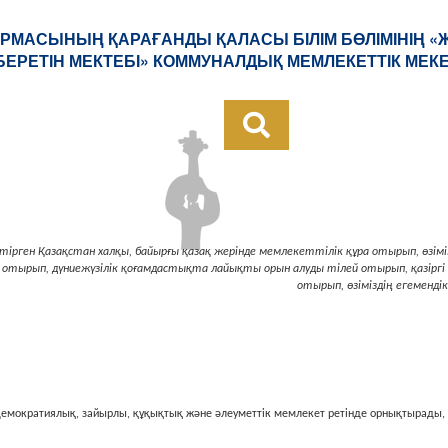
РМАСЫНЫҢ ҚАРАҒАНДЫ ҚАЛАСЫ БІЛІМ БӨЛІМІНІҢ 
БЕРЕТІН МЕКТЕБІ» КОММУНАЛДЫҚ МЕМЛЕКЕТТІК МЕК
ктiрген
Қазақстан халқы, байырғы қазақ жерiнде
мемлекеттiлiк құра отырып,
өзiм
а отырып,
дүниежүзiлiк қоғамдастықта лайықты орын
алуды тiлей отырып,
қазiрг
отырып,
өзiмiздiң егемендi
 демократиялық, зайырлы, құқықтық және әлеуметтiк мемлекет ретiнде орнықтырады