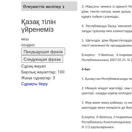
Әлеуметтік желілер
3. Мақсаты немесе iс-әрекетi Ре
дiни, тектiк-топтық және рулық
құруға тыйым салынады.
Қазақ тілін
үйренеміз
4. Республикада басқа мемлекет
заңды тұлғалар мен азаматтар
кеш
5. Шетелдiк дiни бiрлестiктер
поздно
тиiстi мемлекеттiк органдарыме
Предыдущая фраза
Ескерту. 5-баптың 4-тармағы
Следующая фраза
Республикасының 2007.05.21. N 
Сұрақ-жауап
6-бап
Барлық жауаптар:
100
Жаңа сұрақтар:
3
1. Қазақстан Республикасында м
Сұрақты беру
2. Меншiк мiндет жүктейдi, оны 
шектерi, оларды қорғау кепiлдiк
3. Жер және оның қойнауы, су кө
шектерде жеке меншiкте де бол
Ескерту. 6-баптың 2-тармағына
Республикасы Конституциялық Ке
N 1/2 қаулыларымен.