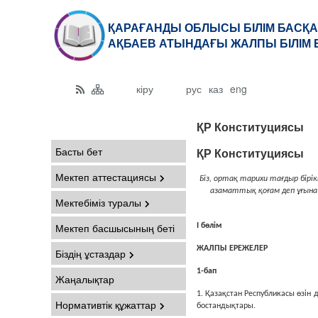
ҚАРАҒАНДЫ ОБЛЫСЫ БІЛІМ БАСҚА
АҚБАЕВ АТЫНДАҒЫ ЖАЛПЫ БІЛІМ 
кіру
рус
каз
eng
ҚР Конституциясы
Басты бет
ҚР Конституциясы
Мектеп аттестациясы
Бiз, ортақ тарихи тағдыр бiрi
азаматтық
қоғам деп ұғын
Мектебіміз туралы
Мектеп басшысының беті
I бөлім
ЖАЛПЫ ЕРЕЖЕЛЕР
Біздің ұстаздар
1-бап
Жаңалықтар
1. Қазақстан Республикасы өзiн
Нормативтік құжаттар
бостандықтары.