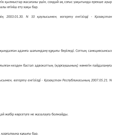
тік қылмыстар жасағаны үшін, сондай-ақ соғыс уақытында ерекше ауыр
алы өтініш ету хақы бар.
ң 2003.01.30. N 10 қаулысымен, өзгерту енгізілді - Қазақстан
ұтқындалған адамға шағымдану құқығы берiледi. Соттың санкциясынсыз
ағылған кезден бастап адвокаттың (қорғаушының) көмегiн пайдалануға
сымен, өзгерту енгізілді - Қазақстан Республикасының 2007.05.21. N
дай жәбiр көрсетуге не жазалауға болмайды.
 қорғалуына құқығы бар.