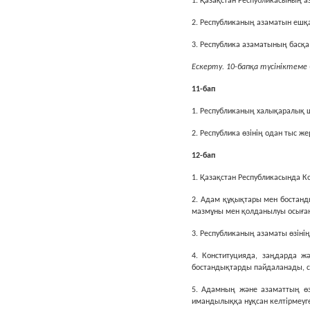
1. Қазақстан Республикасының а
2. Республиканың азаматын ешқа
3. Республика азаматының басқ
Ескерту. 10-бапқа түсініктеме 
11-бап
1. Республиканың халықаралық 
2. Республика өзiнiң одан тыс ж
12-бап
1. Қазақстан Республикасында К
2. Адам құқықтары мен бостанд
мазмұны мен қолданылуы осыған
3. Республиканың азаматы өзiнi
4. Конституцияда, заңдарда ж
бостандықтарды пайдаланады, с
5. Адамның және азаматтың өз
имандылыққа нұқсан келтiрмеуге