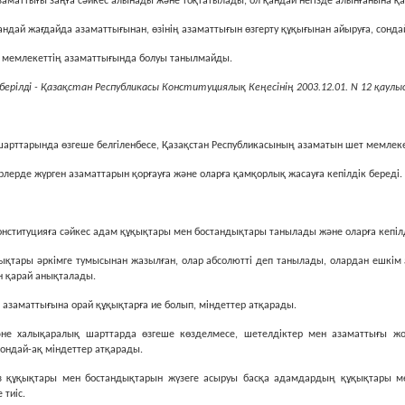
заматтығы заңға сәйкес алынады және тоқтатылады, ол қандай негiзде алынғанына қ
ндай жағдайда азаматтығынан, өзiнiң азаматтығын өзгерту құқығынан айыруға, сонда
а мемлекеттiң азаматтығында болуы танылмайды.
берілді - Қазақстан Республикасы Конституциялық Кеңесінің 2003.12.01. N 12 қаулы
шарттарында өзгеше белгiленбесе, Қазақстан Республикасының азаматын шет мемлек
ерлерде жүрген азаматтарын қорғауға және оларға қамқорлық жасауға кепiлдiк бередi.
онституцияға сәйкес адам құқықтары мен бостандықтары танылады және оларға кепiлд
ықтары әркiмге тумысынан жазылған, олар абсолюттi деп танылады, олардан ешкiм 
 қарай анықталады.
ң азаматтығына орай құқықтарға ие болып, мiндеттер атқарады.
әне халықаралық шарттарда өзгеше көзделмесе, шетелдiктер мен азаматтығы жо
ондай-ақ мiндеттер атқарады.
 құқықтары мен бостандықтарын жүзеге асыруы басқа адамдардың құқықтары ме
 тиiс.