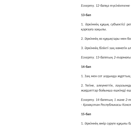
Ескерту. 12-бапқа түсініктеме 
13-бап
1. Әркiмнiң құқық субъектiсi 
қорғауға хақылы.
2. Әркiмнiң өз құқықтары мен б
3. Әркiмнiң бiлiктi заң көмегiн 
Ескерту. 13-баптың 2-тармағына
14-бап
1. Заң мен сот алдында жұрттың 
2. Тегiне, әлеуметтiк, лауазым
жағдаяттар бойынша ешкiмдi еш
Ескерту. 14-баптың 1 және 2-т
- Қазақстан Республикасы Конст
15-бап
1. Әркiмнiң өмiр сүруге құқығы б