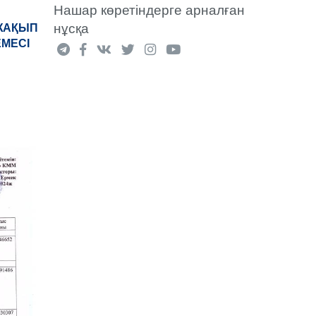
Нашар көретіндерге арналған
нұсқа
«ЖАҚЫП
ЕМЕСІ