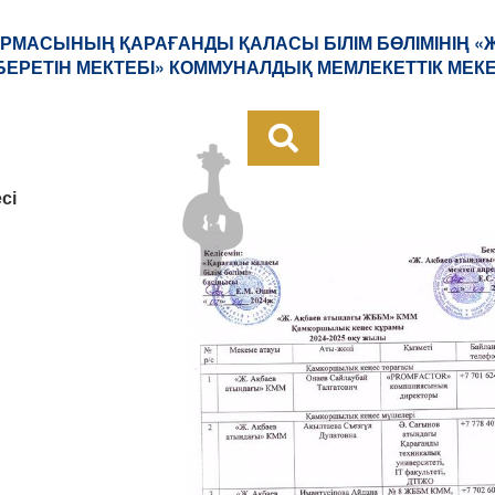
РМАСЫНЫҢ ҚАРАҒАНДЫ ҚАЛАСЫ БІЛІМ БӨЛІМІНІҢ 
БЕРЕТІН МЕКТЕБІ» КОММУНАЛДЫҚ МЕМЛЕКЕТТІК МЕК
сі