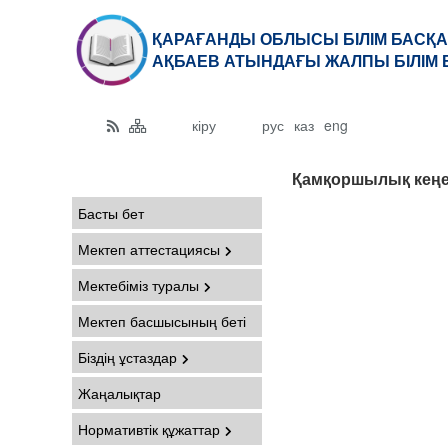
ҚАРАҒАНДЫ ОБЛЫСЫ БІЛІМ БАСҚА
АҚБАЕВ АТЫНДАҒЫ ЖАЛПЫ БІЛІМ 
кіру
рус
каз
eng
Қамқоршылық кеңе
Басты бет
Мектеп аттестациясы
Мектебіміз туралы
Мектеп басшысының беті
Біздің ұстаздар
Жаңалықтар
Нормативтік құжаттар