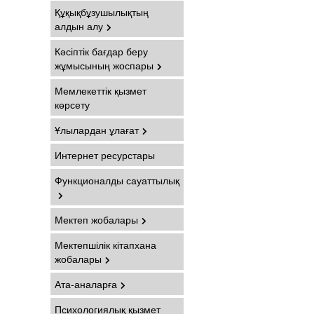
Құқықбұзушылықтың
алдын алу
Кәсіптік бағдар беру
жұмысының жоспары
Мемлекеттік қызмет
көрсету
Ұлылардан ұлағат
Интернет ресурстары
Функционалды сауаттылық
Мектеп жобалары
Мектепшілік кітапхана
жобалары
Ата-аналарға
Психологиялық қызмет