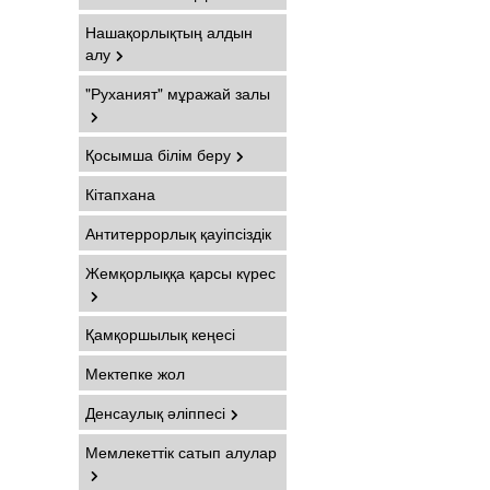
Нашақорлықтың алдын
алу
"Руханият" мұражай залы
Қосымша білім беру
Кітапхана
Антитеррорлық қауіпсіздік
Жемқорлыққа қарсы күрес
Қамқоршылық кеңесі
Мектепке жол
Денсаулық әліппесі
Мемлекеттік сатып алулар