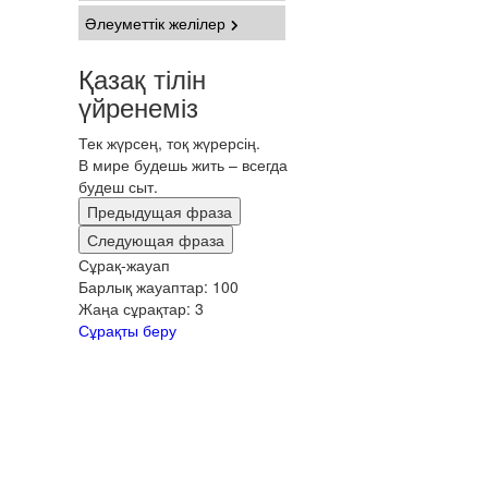
Әлеуметтік желілер
Қазақ тілін
үйренеміз
Тек жүрсең, тоқ жүрерсің.
В мире будешь жить – всегда
будеш сыт.
Предыдущая фраза
Следующая фраза
Сұрақ-жауап
Барлық жауаптар:
100
Жаңа сұрақтар:
3
Сұрақты беру