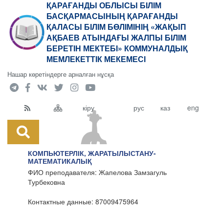
ҚАРАҒАНДЫ ОБЛЫСЫ БІЛІМ
БАСҚАРМАСЫНЫҢ ҚАРАҒАНДЫ
ҚАЛАСЫ БІЛІМ БӨЛІМІНІҢ «ЖАҚЫП
АҚБАЕВ АТЫНДАҒЫ ЖАЛПЫ БІЛІМ
БЕРЕТІН МЕКТЕБІ» КОММУНАЛДЫҚ
МЕМЛЕКЕТТІК МЕКЕМЕСІ
Нашар көретіндерге арналған нұсқа
кіру
рус
каз
eng
КОМПЬЮТЕРЛІК, ЖАРАТЫЛЫСТАНУ-
МАТЕМАТИКАЛЫҚ
ФИО преподавателя: Жапелова Замзагуль
Турбековна
Контактные данные: 87009475964