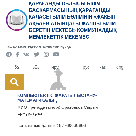
ҚАРАҒАНДЫ ОБЛЫСЫ БІЛІМ
БАСҚАРМАСЫНЫҢ ҚАРАҒАНДЫ
ҚАЛАСЫ БІЛІМ БӨЛІМІНІҢ «ЖАҚЫП
АҚБАЕВ АТЫНДАҒЫ ЖАЛПЫ БІЛІМ
БЕРЕТІН МЕКТЕБІ» КОММУНАЛДЫҚ
МЕМЛЕКЕТТІК МЕКЕМЕСІ
Нашар көретіндерге арналған нұсқа
кіру
рус
каз
eng
КОМПЬЮТЕРЛІК, ЖАРАТЫЛЫСТАНУ-
МАТЕМАТИКАЛЫҚ
ФИО преподавателя: Оразбеков Сырым
Ермұратұлы
Контактные данные: 87760030666