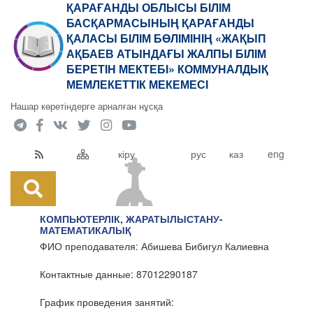
ҚАРАҒАНДЫ ОБЛЫСЫ БІЛІМ
БАСҚАРМАСЫНЫҢ ҚАРАҒАНДЫ
ҚАЛАСЫ БІЛІМ БӨЛІМІНІҢ «ЖАҚЫП
АҚБАЕВ АТЫНДАҒЫ ЖАЛПЫ БІЛІМ
БЕРЕТІН МЕКТЕБІ» КОММУНАЛДЫҚ
МЕМЛЕКЕТТІК МЕКЕМЕСІ
Нашар көретіндерге арналған нұсқа
кіру
рус
каз
eng
КОМПЬЮТЕРЛІК, ЖАРАТЫЛЫСТАНУ-
МАТЕМАТИКАЛЫҚ
ФИО преподавателя: Абишева Бибигул Калиевна
Контактные данные: 87012290187
График проведения занятий: