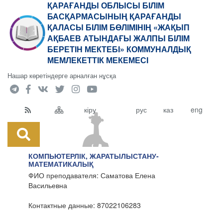
ҚАРАҒАНДЫ ОБЛЫСЫ БІЛІМ
БАСҚАРМАСЫНЫҢ ҚАРАҒАНДЫ
ҚАЛАСЫ БІЛІМ БӨЛІМІНІҢ «ЖАҚЫП
АҚБАЕВ АТЫНДАҒЫ ЖАЛПЫ БІЛІМ
БЕРЕТІН МЕКТЕБІ» КОММУНАЛДЫҚ
МЕМЛЕКЕТТІК МЕКЕМЕСІ
Нашар көретіндерге арналған нұсқа
кіру
рус
каз
eng
КОМПЬЮТЕРЛІК, ЖАРАТЫЛЫСТАНУ-
МАТЕМАТИКАЛЫҚ
ФИО преподавателя: Саматова Елена
Васильевна
Контактные данные: 87022106283