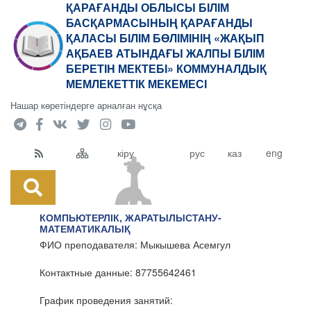
ҚАРАҒАНДЫ ОБЛЫСЫ БІЛІМ
БАСҚАРМАСЫНЫҢ ҚАРАҒАНДЫ
ҚАЛАСЫ БІЛІМ БӨЛІМІНІҢ «ЖАҚЫП
АҚБАЕВ АТЫНДАҒЫ ЖАЛПЫ БІЛІМ
БЕРЕТІН МЕКТЕБІ» КОММУНАЛДЫҚ
МЕМЛЕКЕТТІК МЕКЕМЕСІ
Нашар көретіндерге арналған нұсқа
кіру
рус
каз
eng
КОМПЬЮТЕРЛІК, ЖАРАТЫЛЫСТАНУ-
МАТЕМАТИКАЛЫҚ
ФИО преподавателя: Мыкышева Асемгул
Контактные данные: 87755642461
График проведения занятий: