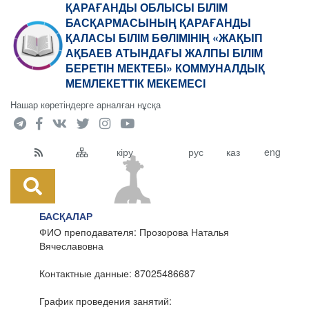
ҚАРАҒАНДЫ ОБЛЫСЫ БІЛІМ
БАСҚАРМАСЫНЫҢ ҚАРАҒАНДЫ
ҚАЛАСЫ БІЛІМ БӨЛІМІНІҢ «ЖАҚЫП
АҚБАЕВ АТЫНДАҒЫ ЖАЛПЫ БІЛІМ
БЕРЕТІН МЕКТЕБІ» КОММУНАЛДЫҚ
МЕМЛЕКЕТТІК МЕКЕМЕСІ
Нашар көретіндерге арналған нұсқа
кіру
рус
каз
eng
БАСҚАЛАР
ФИО преподавателя: Прозорова Наталья
Вячеславовна
Контактные данные: 87025486687
График проведения занятий: