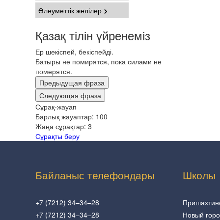
Әлеуметтік желілер
Қазақ тілін үйренеміз
Ер шекіспей, бекіспейді.
Батыры не помирятся, пока силами не
померятся.
Предыдущая фраза
Следующая фраза
Сұрақ-жауап
Барлық жауаптар:
100
Жаңа сұрақтар:
3
Сұрақты беру
Байланыс телефондары
Школы
+7 (7212) 34–34–28
Пришахтин
+7 (7212) 34–34–28
Новый гор