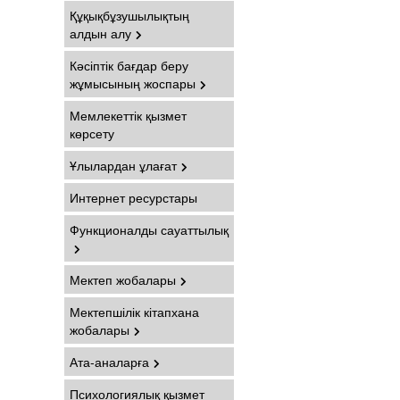
Құқықбұзушылықтың
алдын алу
Кәсіптік бағдар беру
жұмысының жоспары
Мемлекеттік қызмет
көрсету
Ұлылардан ұлағат
Интернет ресурстары
Функционалды сауаттылық
Мектеп жобалары
Мектепшілік кітапхана
жобалары
Ата-аналарға
Психологиялық қызмет