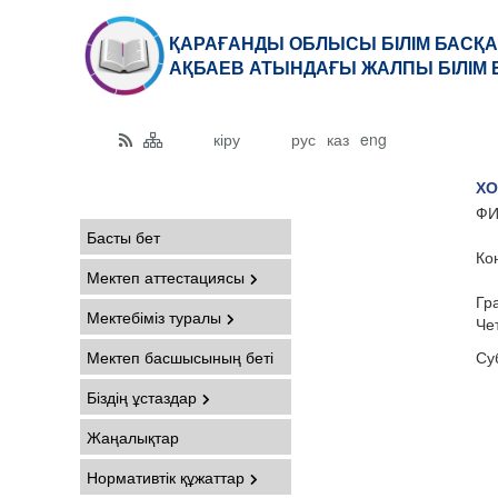
ҚАРАҒАНДЫ ОБЛЫСЫ БІЛІМ БАСҚА
АҚБАЕВ АТЫНДАҒЫ ЖАЛПЫ БІЛІМ 
кіру
рус
каз
eng
ХО
ФИ
Басты бет
Ко
Мектеп аттестациясы
Гр
Мектебіміз туралы
Че
Мектеп басшысының беті
Су
Біздің ұстаздар
Жаңалықтар
Нормативтік құжаттар