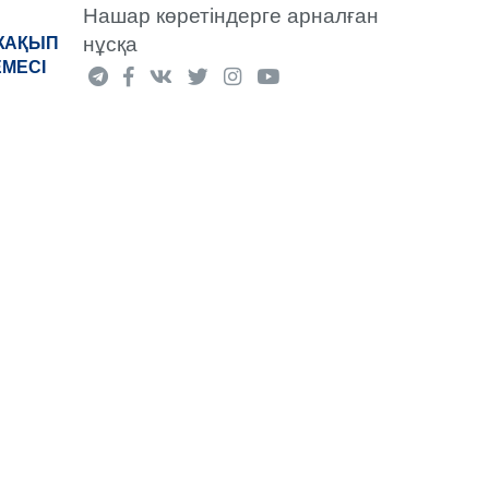
Нашар көретіндерге арналған
нұсқа
«ЖАҚЫП
ЕМЕСІ