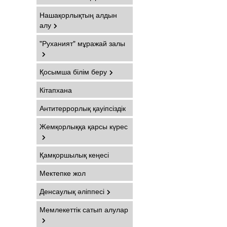
Нашақорлықтың алдын
алу
"Руханият" мұражай залы
Қосымша білім беру
Кітапхана
Антитеррорлық қауіпсіздік
Жемқорлыққа қарсы күрес
Қамқоршылық кеңесі
Мектепке жол
Денсаулық әліппесі
Мемлекеттік сатып алулар