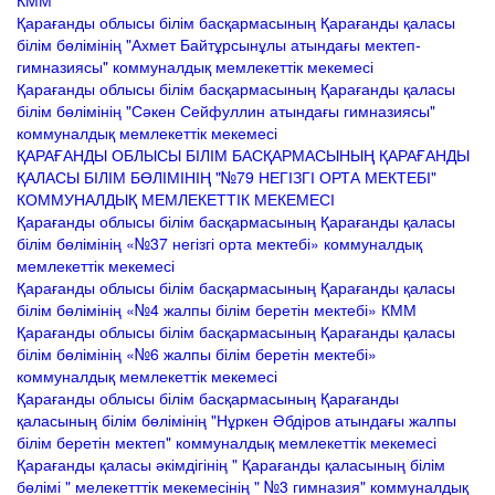
КММ
Қарағанды облысы білім басқармасының Қарағанды қаласы
білім бөлімінің "Ахмет Байтұрсынұлы атындағы мектеп-
гимназиясы" коммуналдық мемлекеттік мекемесі
Қарағанды облысы білім басқармасының Қарағанды қаласы
білім бөлімінің "Сәкен Сейфуллин атындағы гимназиясы"
коммуналдық мемлекеттік мекемесі
ҚАРАҒАНДЫ ОБЛЫСЫ БІЛІМ БАСҚАРМАСЫНЫҢ ҚАРАҒАНДЫ
ҚАЛАСЫ БІЛІМ БӨЛІМІНІҢ "№79 НЕГІЗГІ ОРТА МЕКТЕБІ"
КОММУНАЛДЫҚ МЕМЛЕКЕТТІК МЕКЕМЕСІ
Қарағанды облысы білім басқармасының Қарағанды қаласы
білім бөлімінің «№37 негізгі орта мектебі» коммуналдық
мемлекеттік мекемесі
Қарағанды облысы білім басқармасының Қарағанды қаласы
білім бөлімінің «№4 жалпы білім беретін мектебі» КММ
Қарағанды облысы білім басқармасының Қарағанды қаласы
білім бөлімінің «№6 жалпы білім беретін мектебі»
коммуналдық мемлекеттік мекемесі
Қарағанды облысы білім басқармасының Қарағанды
қаласының білім бөлімінің "Нұркен Әбдіров атындағы жалпы
білім беретін мектеп" коммуналдық мемлекеттік мекемесі
Қарағанды қаласы әкімдігінің " Қарағанды қаласының білім
бөлімі " мелекетттік мекемесінің " №3 гимназия" коммуналдық