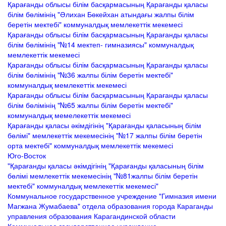
Қарағанды облысы білім басқармасының Қарағанды қаласы
білім бөлімінің "Әлихан Бөкейхан атындағы жалпы білім
беретін мектебі" коммуналдық мемлекеттік мекемесі
Қарағанды облысы білім басқармасының Қарағанды қаласы
білім бөлімінің "№14 мектеп- гимназиясы" коммуналдық
мемлекеттік мекемесі
Қарағанды облысы білім басқармасының Қарағанды қаласы
білім бөлімінің "№36 жалпы білім беретін мектебі"
коммуналдық мемлекеттік мекемесі
Қарағанды облысы білім басқармасының Қарағанды қаласы
білім бөлімінің "№65 жалпы білім беретін мектебі"
коммуналдық мемелекеттік мекемесі
Қарағанды қаласы әкімдігінің "Қарағанды қаласының білім
бөлімі" мемлекеттік мекемесінің "№17 жалпы білім беретін
орта мектебі" коммуналдық мемлекеттік мекемесі
Юго-Восток
"Қарағанды қаласы әкімдігінің "Қарағанды қаласының білім
бөлімі мемлекеттік мекемесінің "№81жалпы білім беретін
мектебі" коммуналдық мемлекеттік мекемесі"
Коммунальное государственное учреждение "Гимназия имени
Магжана Жумабаева" отдела образования города Караганды
управления образования Карагандинской области