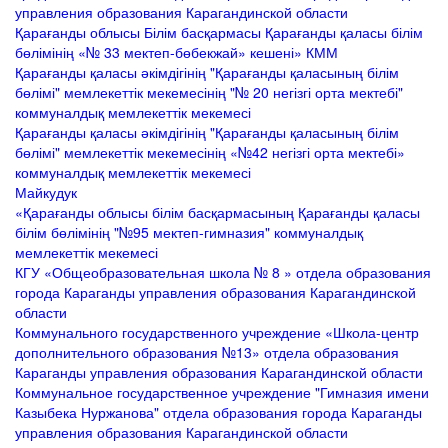
управления образования Карагандинской области
Қарағанды облысы Білім басқармасы Қарағанды қаласы білім
бөлімінің «№ 33 мектеп-бөбекжай» кешені» КММ
Қарағанды қаласы әкімдігінің "Қарағанды қаласының білім
бөлімі" мемлекеттік мекемесінің "№ 20 негізгі орта мектебі"
коммуналдық мемлекеттік мекемесі
Қарағанды қаласы әкімдігінің "Қарағанды қаласының білім
бөлімі" мемлекеттік мекемесінің «№42 негізгі орта мектебі»
коммуналдық мемлекеттік мекемесі
Майкудук
«Қарағанды облысы білім басқармасының Қарағанды қаласы
білім бөлімінің "№95 мектеп-гимназия" коммуналдық
мемлекеттік мекемесі
КГУ «Общеобразовательная школа № 8 » отдела образования
города Караганды управления образования Карагандинской
области
Коммунального государственного учреждение «Школа-центр
дополнительного образования №13» отдела образования
Караганды управления образования Карагандинской области
Коммунальное государственное учреждение "Гимназия имени
Казыбека Нуржанова" отдела образования города Караганды
управления образования Карагандинской области