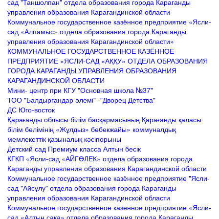
сад "Таншолпан" отдела образования города Караганды
управления образования Карагандинской области
Коммунальное государственное казённое предприятие «Ясли-
сад «Алпамыс» отдела образования города Караганды
управления образования Карагандинской области»
КОММУНАЛЬНОЕ ГОСУДАРСТВЕННОЕ КАЗЁННОЕ
ПРЕДПРИЯТИЕ «ЯСЛИ-САД «АҚҚУ» ОТДЕЛА ОБРАЗОВАНИЯ
ГОРОДА КАРАГАНДЫ УПРАВЛЕНИЯ ОБРАЗОВАНИЯ
КАРАГАНДИНСКОЙ ОБЛАСТИ
Мини- центр при КГУ "Основная школа №37"
ТОО "Балдырғандар әлемі" -"Дворец Детства"
ДС Юго-восток
Қарағанды облысы білім басқармасының Қарағанды қаласы
білім бөлімінің «Жұлдыз» бөбекжайы» коммуналдық
мемлекеттік қазыналық кәсіпорыны
Детский сад Премиум класса Алтын бесік
КГКП «Ясли-сад «АЙГӨЛЕК» отдела образования города
Караганды управления образования Карагандинской области
Коммунальное государственное казённое предприятие "Ясли-
сад "Айсұлу" отдела образования города Караганды
управления образования Карагандинской области
Коммунальное государственное казенное предприятие «Ясли-
сад «Алтын сақа» отдела образования города Караганды