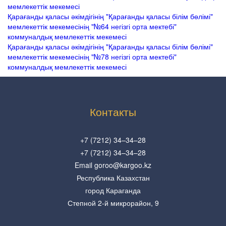
мемлекеттік мекемесі
Қарағанды қаласы әкімдігінің "Қарағанды қаласы білім бөлімі"
мемлекеттік мекемесінің "№64 негізгі орта мектебі"
коммуналдық мемлекеттік мекемесі
Қарағанды қаласы әкімдігінің "Қарағанды қаласы білім бөлімі"
мемлекеттік мекемесінің "№78 негізгі орта мектебі"
коммуналдық мемлекеттік мекемесі
Контакты
+7 (7212) 34–34–28
+7 (7212) 34–34–28
Email goroo@kargoo.kz
Республика Казахстан
город Караганда
Степной 2-й микрорайон, 9