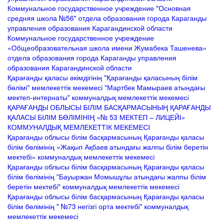
Коммунальное государственное учреждение "Основная
средняя школа №56" отдела образования города Караганды
управления образования Карагандинской области
Коммунальное государственное учреждение
«Общеобразовательная школа имени Жумабека Ташенева»
отдела образования города Караганды управления
образования Карагандинской области
Қарағанды қаласы әкімдігінің "Қарағанды қаласының білім
бөлімі" мемлекеттік мекемесі "Мартбек Мамыраев атындағы
мектеп-интернаты" коммуналдық мемлекеттік мекемесі
ҚАРАҒАНДЫ ОБЛЫСЫ БІЛІМ БАСҚАРМАСЫНЫҢ ҚАРАҒАНДЫ
ҚАЛАСЫ БІЛІМ БӨЛІМІНІҢ «№ 53 МЕКТЕП – ЛИЦЕЙІ»
КОММУНАЛДЫҚ МЕМЛЕКЕТТІК МЕКЕМЕСІ
Қарағанды облысы білім басқармасының Қарағанды қаласы
білім бөлімінің «Жақып Ақбаев атындағы жалпы білім беретін
мектебі» коммуналдық мемлекеттік мекемесі
Қарағанды облысы білім басқармасының Қарағанды қаласы
білім бөлімінің "Бауыржан Момышұлы атындағы жалпы білім
беретін мектебі" коммуналдық мемлекеттік мекемесі
Қарағанды облысы білім басқармасының Қарағанды қаласы
білім бөлімінің " №73 негізгі орта мектебі" коммуналдық
мемлекеттік мекемесі