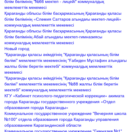
білім бөлімінің "№66 мектеп - лицейі" коммуналдық
мемлекеттік мекемесі
Қарағанды облысы білім басқармасының Қарағанды қаласы
білім бөлімінің «Сләмия Саттаров атындағы мектеп-лицейі»
коммуналдық мемлекеттік мекемесі
Қарағанды облысы білім басқармасының Қарағанды қаласы
білім бөлімінің Абай атындағы мектеп-гимназиясы
коммуналдық мемлекеттік мекемесі
Новый город
"Қарағанды қаласы әкімдігінің "Қарағанды қаласының білім
бөлімі" мемлекеттік мекемесінің "Ғабиден Мұстафин атындағы
жалпы білім беретін мектебі" коммуналдық мемлекеттік
мекемесі
"Қарағанды қаласы әкімдігінің "Қарағанды қаласының білім
бөлімі" мемлекеттік мекемесінің "№88 жалпы білім беретін
мектебі" коммуналдық мемлекеттік мекемесі
КГУ «Кабинет психолого-педагогической коррекции» акимата
города Караганды государственного учреждения «Отдел
образования города Караганды»
Коммунальное государственное учреждение "Вечерняя школа
№100" отдела образования города Караганды управления
образованием Карагандинской области
Коммунальное государственное учреждение "Гимназия №1"