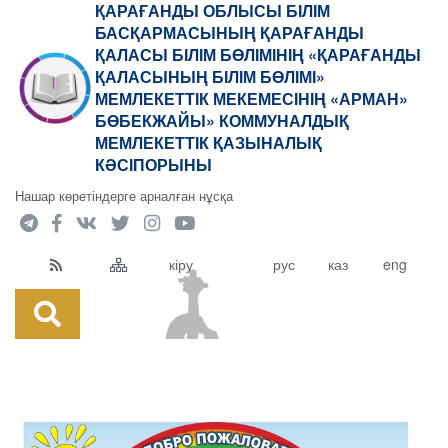
ҚАРАҒАНДЫ ОБЛЫСЫ БІЛІМ
БАСҚАРМАСЫНЫҢ ҚАРАҒАНДЫ
ҚАЛАСЫ БІЛІМ БӨЛІМІНІҢ «ҚАРАҒАНДЫ
ҚАЛАСЫНЫҢ БІЛІМ БӨЛІМІ»
МЕМЛЕКЕТТІК МЕКЕМЕСІНІҢ «АРМАН»
БӨБЕКЖАЙЫ» КОММУНАЛДЫҚ
МЕМЛЕКЕТТІК ҚАЗЫНАЛЫҚ
КӘСІПОРЫНЫ
Нашар көретіндерге арналған нұсқа
кіру
рус
каз
eng