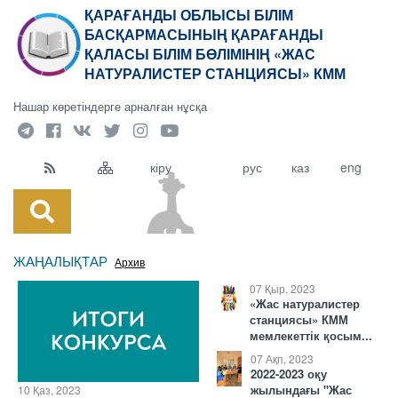
ҚАРАҒАНДЫ ОБЛЫСЫ БІЛІМ
БАСҚАРМАСЫНЫҢ ҚАРАҒАНДЫ
ҚАЛАСЫ БІЛІМ БӨЛІМІНІҢ «ЖАС
НАТУРАЛИСТЕР СТАНЦИЯСЫ» КММ
Нашар көретіндерге арналған нұсқа
кіру
рус
каз
eng
ЖАҢАЛЫҚТАР
Архив
07 Қыр, 2023
«Жас натуралистер
станциясы» КММ
мемлекеттік қосым...
07 Ақп, 2023
2022-2023 оқу
жылындағы "Жас
10 Қаз, 2023