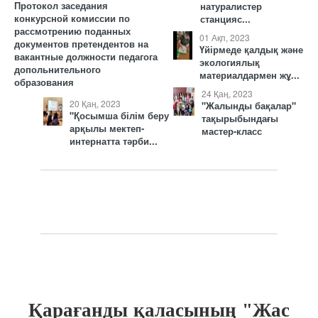
Протокол заседания
натуралистер
конкурсной комиссии по
станцияс...
рассмотрению поданных
01 Ақп, 2023
документов претендентов на
Үйірмеде қалдық және
вакантные должности педагога
экологиялық
допольнительного
материалдармен жұ...
образования
24 Қаң, 2023
20 Қаң, 2023
"Жалынды бақалар"
"Қосымша білім беру
тақырыбындағы
арқылы мектеп-
мастер-класс
интернатта тәрби...
Қарағанды қаласының "Жас