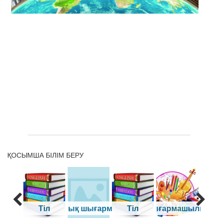
ҚОСЫМША БІЛІМ БЕРУ
Техникалық шығармашылық
Тіл
Тіл
Шығармашылық
Қо