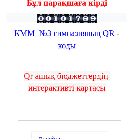
Бұл парақшаға кірді
КММ №3 гимназияның QR -
коды
Qr ашық бюджеттердің 
интерактивті картасы
Перейти