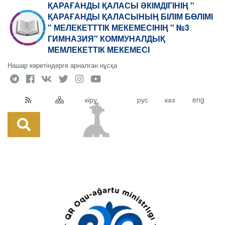
ҚАРАҒАНДЫ ҚАЛАСЫ ӘКІМДІГІНІҢ "
ҚАРАҒАНДЫ ҚАЛАСЫНЫҢ БІЛІМ БӨЛІМІ
" МЕЛЕКЕТТТІК МЕКЕМЕСІНІҢ " №3
ГИМНАЗИЯ" КОММУНАЛДЫҚ
МЕМЛЕКЕТТІК МЕКЕМЕСІ
Нашар көретіндерге арналған нұсқа
кіру
рус
каз
eng