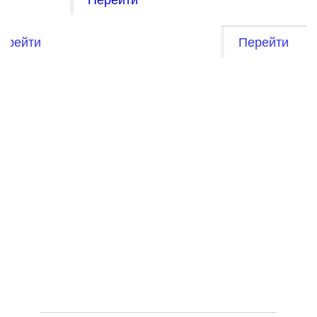
ерейти
Перейти