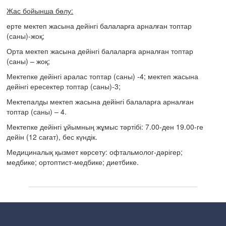
Жас бойынша бөлу:
ерте мектеп жасына дейінгі балаларға арналған топтар
(саны)-жоқ;
Орта мектеп жасына дейінгі балаларға арналған топтар
(саны) – жоқ;
Мектепке дейінгі аралас топтар (саны) -4; мектеп жасына
дейінгі ересектер топтар (саны)-3;
Мектепалды мектеп жасына дейінгі балаларға арналған
топтар (саны) – 4.
Мектепке дейінгі ұйымның жұмыс тәртібі: 7.00-ден 19.00-ге
дейін (12 сағат), бес күндік.
Медициналық қызмет көрсету: офтальмолог-дәрігер;
медбике; ортоптист-медбике; диетбике.