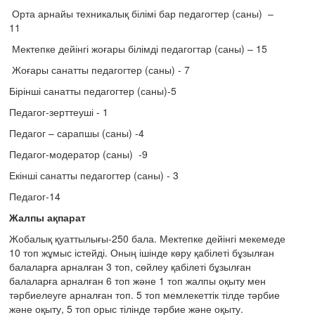
Орта арнайы техникалық білімі бар педагогтер (саны) –
11
Мектепке дейінгі жоғары білімді педагогтар (саны) – 15
Жоғары санатты педагогтер (саны) - 7
Бірінші санатты педагогтер (саны)-5
Педагог-зерттеуші - 1
Педагог – сарапшы (саны) -4
Педагог-модератор (саны) -9
Екінші санатты педагогтер (саны) - 3
Педагог-14
Жалпы ақпарат
Жобалық қуаттылығы-250 бала. Мектепке дейінгі мекемеде
10 топ жұмыс істейді. Оның ішінде көру қабілеті бұзылған
балаларға арналған 3 топ, сөйлеу қабілеті бұзылған
балаларға арналған 6 топ және 1 топ жалпы оқыту мен
тәрбиелеуге арналған топ. 5 топ мемлекеттік тілде тәрбие
және оқыту, 5 топ орыс тілінде тәрбие және оқыту.