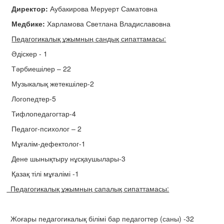
Директор
:
Аубакирова Меруерт Саматовна
Медбике:
Харламова Светлана Владиславовна
Педагогикалық ұжымның сандық сипаттамасы:
Әдіскер - 1
Тәрбиешілер – 22
Музыкалық жетекшілер-2
Логопедтер-5
Тифлопедагогтар-4
Педагог-психолог – 2
Мұғалім-дефектолог-1
Дене шынықтыру нұсқаушылары-3
Қазақ тілі мұғалімі -1
Педагогикалық ұжымның сапалық сипаттамасы:
Жоғары педагогикалық білімі бар педагогтер (саны) -32