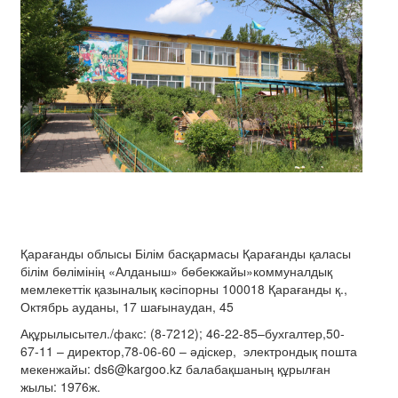
Қарағанды облысы Білім басқармасы Қарағанды қаласы
білім бөлімінің «Алданыш» бөбекжайы»коммуналдық
мемлекеттік қазыналық кәсіпорны 100018 Қарағанды қ.,
Октябрь ауданы, 17 шағынаудан, 45
Ақұрылысытел./факс: (8-7212); 46-22-85–бухгалтер,50-
67-11 – директор,78-06-60 – әдіскер, электрондық пошта
мекенжайы: ds6@kargoo.kz балабақшаның құрылған
жылы: 1976ж.