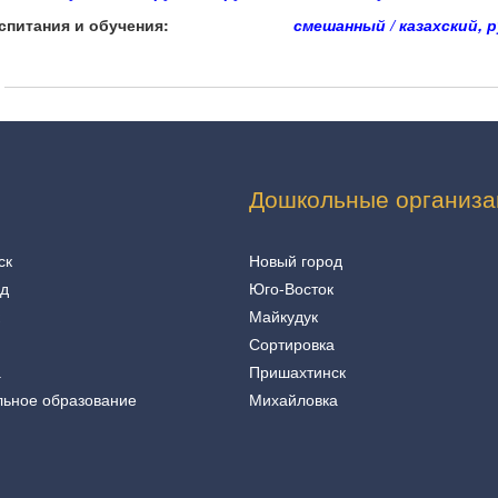
спитания и обучения:
смешанный / казахский, р
Дошкольные организа
ск
Новый город
од
Юго-Восток
Майкудук
Сортировка
а
Пришахтинск
льное образование
Михайловка