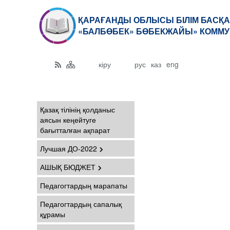
ҚАРАҒАНДЫ ОБЛЫСЫ БІЛІМ БАСҚА
«БАЛБӨБЕК» БӨБЕКЖАЙЫ» КОММУ
кіру
рус
каз
eng
Қазақ тілінің қолданыс
аясын кеңейтуге
бағытталған ақпарат
Лучшая ДО-2022
АШЫҚ БЮДЖЕТ
Педагогтардың марапаты
Педагогтардың сапалық
құрамы