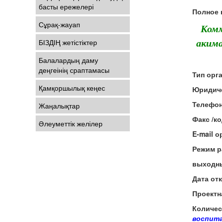
басты ережелері
Полное 
Сұрақ-жауап
Комм
БІЗДІҢ жетістіктер
акима
Балалардың даму
деңгеінің сраптамасы
Тип орг
Қамқоршылық кеңес
Юридиче
Телефон
Жаңалықтар
Фак
Әлеуметтік желілер
E-mail 
Режим 
выходны
Дата от
Проектн
Количес
воспита