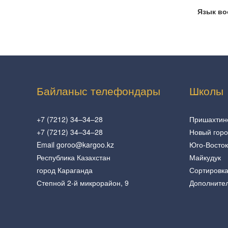
Язык во
Байланыс телефондары
Школы
+7 (7212) 34–34–28
Пришахтин
+7 (7212) 34–34–28
Новый гор
Email goroo@kargoo.kz
Юго-Восток
Республика Казахстан
Майкудук
город Караганда
Сортировк
Степной 2-й микрорайон, 9
Дополните