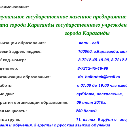
наименование:
унальное государственное казенное предприятие
та города Караганды государственного учрежден
города Караганды
анизации образования:
ясли - сад
ский адрес, индекс:
100000, г.Караганда, ми
/ код+номер:
8-7212-45-18-98, 8-7212-50-
с /код+номер:
8-7212-45-18-98
организации образования:
ds_balbobek@mail.ru
работы
:
с 07:00 до 19:00 час еже
е дни:
суббота, воскресенье,
крытия организации образования:
09 июля 2010г.
ая мощность:
280 детей
тва групп:
11, из них 8 групп с 
ния и обучения, 3 группы с русским языком обучения