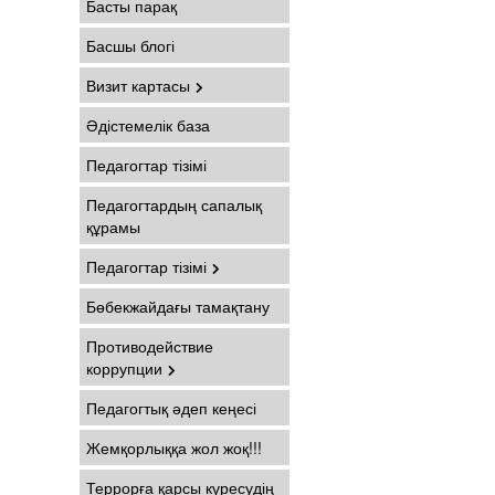
Басты парақ
Басшы блогі
Визит картасы
Әдістемелік база
Педагогтар тізімі
Педагогтардың сапалық
құрамы
Педагогтар тізімі
Бөбекжайдағы тамақтану
Противодействие
коррупции
Педагогтық әдеп кеңесі
Жемқорлыққа жол жоқ!!!
Террорға қарсы күресудің