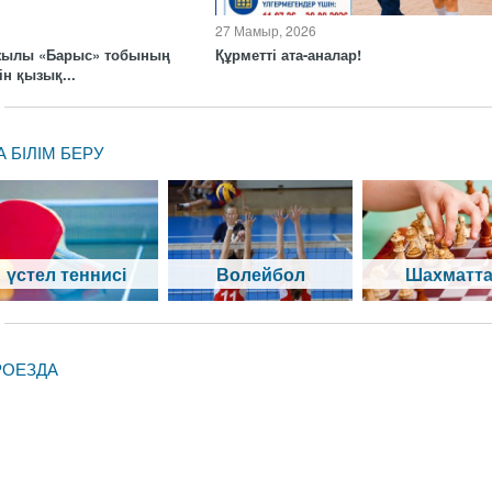
27 Мамыр, 2026
 жылы «Барыс» тобының
Құрметті ата-аналар!
н қызық...
БІЛІМ БЕРУ
үстел теннисі
Волейбол
Шахматт
РОЕЗДА