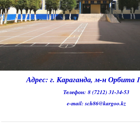
Адрес: г. Караганда, м-н Орбита 1
Телефон:
8 (7212) 31-34-53
e-mail: sch86@kargoo.kz