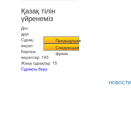
Қазақ тілін
үйренеміз
Дос
друг
Сұрақ-
Предыдущая
жауап
фраза
Следующая
Барлық
фраза
жауаптар:
193
Жаңа сұрақтар:
15
Сұрақты беру
НОВОСТИ