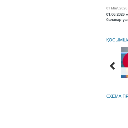
01 Мау, 2026
01.06.2026
балалар үші
ҚОСЫМША 
СХЕМА П