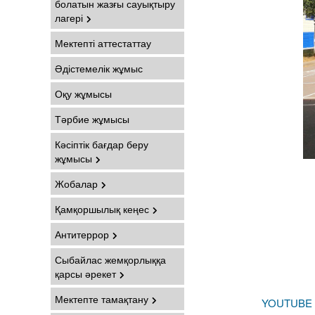
болатын жазғы сауықтыру
лагері
Мектепті аттестаттау
Әдістемелік жұмыс
Оқу жұмысы
Тәрбие жұмысы
Кәсіптік бағдар беру
жұмысы
Жобалар
Қамқоршылық кеңес
Антитеррор
Сыбайлас жемқорлыққа
қарсы әрекет
Мектепте тамақтану
YOUTUBE