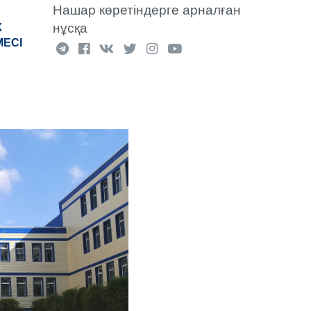
Нашар көретіндерге арналған
нұсқа
К
МЕСІ