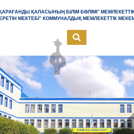
"ҚАРАҒАНДЫ ҚАЛАСЫНЫҢ БІЛІМ БӨЛІМІ" МЕМЛЕКЕТТІ
БЕРЕТІН МЕКТЕБІ" КОММУНАЛДЫҚ МЕМЛЕКЕТТІК МЕКЕ