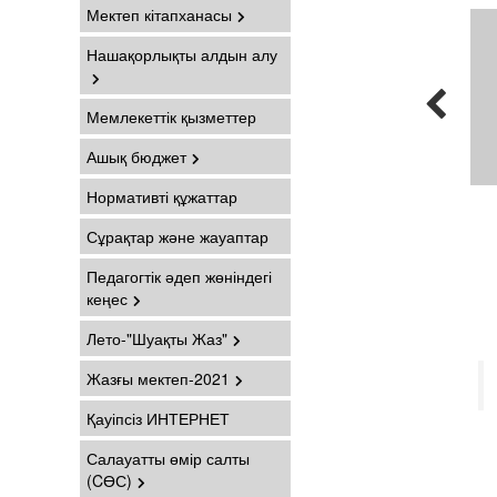
Мектеп кітапханасы
Нашақорлықты алдын алу
Мемлекеттік қызметтер
Ашық бюджет
Нормативті құжаттар
Сұрақтар және жауаптар
Педагогтік әдеп жөніндегі
кеңес
Лето-"Шуақты Жаз"
Жазғы мектеп-2021
Қауіпсіз ИНТЕРНЕТ
Салауатты өмір салты
(CӨС)