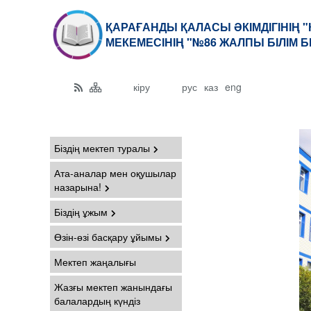
ҚАРАҒАНДЫ ҚАЛАСЫ ӘКІМДІГІНІҢ 
МЕКЕМЕСІНІҢ "№86 ЖАЛПЫ БІЛІМ 
кіру
рус
каз
eng
Біздің мектеп туралы
Ата-аналар мен оқушылар
назарына!
Біздің ұжым
Өзін-өзі басқару ұйымы
Мектеп жаңалығы
Жазғы мектеп жанындағы
балалардың күндіз